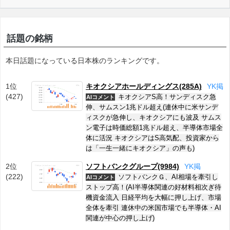
話題の銘柄
本日話題になっている日本株のランキングです。
1位
キオクシアホールディングス(285A)
Y
K
掲
(427)
キオクシアS高！サンディスク急
AIコメント
伸、サムスン1兆ドル超え(連休中に米サンデ
ィスクが急伸し、キオクシアにも波及 サムス
ン電子は時価総額1兆ドル超え、半導体市場全
体に活況 キオクシアはS高気配、投資家から
は「一生一緒にキオクシア」の声も)
2位
ソフトバンクグループ(9984)
Y
K
掲
(222)
ソフトバンクＧ、AI相場を牽引し
AIコメント
ストップ高！(AI半導体関連の好材料相次ぎ待
機資金流入 日経平均を大幅に押し上げ、市場
全体を牽引 連休中の米国市場でも半導体・AI
関連が中心の押し上げ)