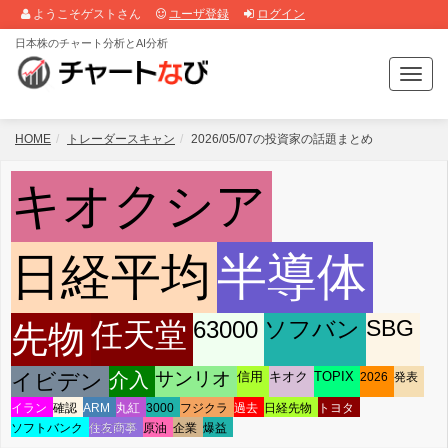
ようこそゲストさん
ユーザ登録
ログイン
日本株のチャート分析とAI分析
T
o
g
g
HOME
トレーダースキャン
2026/05/07の投資家の話題まとめ
l
e
キオクシア
n
a
v
i
日経平均
半導体
g
a
t
63000
ソフバン
SBG
任天堂
先物
i
o
サンリオ
n
イビデン
介入
信用
キオク
TOPIX
2026
発表
イラン
確認
ARM
丸紅
3000
フジクラ
過去
日経先物
トヨタ
ソフトバンク
住友商事
原油
企業
爆益