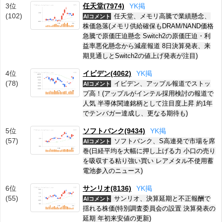
3位
任天堂(7974)
Y
K
掲
(102)
任天堂、メモリ高騰で業績懸念、
AIコメント
株価急落(メモリ供給確保もDRAM/NAND価格
急騰で原価圧迫懸念 Switch2の原価圧迫・利
益率悪化懸念から減産報道 8日決算発表、来
期見通しとSwitch2の値上げ発表が注目)
4位
イビデン(4062)
Y
K
掲
(78)
イビデン、アップル報道でストッ
AIコメント
プ高！(アップルがインテル採用検討の報道で
人気 半導体関連銘柄として注目度上昇 約1年
でテンバガー達成し、更なる期待も)
5位
ソフトバンク(9434)
Y
K
掲
(57)
ソフトバンク、S高連発で市場を席
AIコメント
巻(日経平均を大幅に押し上げる力 小口の売り
を吸収する粘り強い買い レアメタル不使用蓄
電池参入のニュース)
6位
サンリオ(8136)
Y
K
掲
(55)
サンリオ、決算延期と不正報酬で
AIコメント
揺れる株価(特別調査委員会の設置 決算発表の
延期 年初来安値の更新)