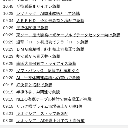
10:45
期待感高まりイオレ急騰
10:29
レゾナック、AI関連銘柄として急騰
09:34
ＡＲＥＨＤ、今期最高益と増配で急騰
09:29
半導体関連で急騰
09:29
東ソー、慶大開発の光ケーブルでデータセンター向け急騰
09:29
迎撃ドローン初成功でテラドローン急騰
09:29
ＤＭＧ森精機、純利益上方修正で急騰
09:29
割安感から青天井へ急騰
09:28
南氏大量保有でトライアイズ急騰
09:22
ソフトバンクG、急騰で利確相次ぐ
09:20
AI・半導体関連銘柄への買いで急騰
09:15
好決算と増配で急騰
09:15
半導体株、AI関連で急騰
09:15
NEDO海底ケーブル検討で住友電工が急騰
09:15
リガク様プライム市場値上がり率1位
08:21
キオクシア、ストップ高気配
08:09
キオクシア、ADR爆上げでスト高候補