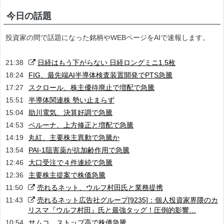
今日の話題
投資家の間で話題になった銘柄やWEBページをAIで速報します。
21:38
日経はもう下がらない 日経ロングミニ1.5枚
18:24
FIG、最先端AI半導体検査装置開発でPTS急騰
17:27
スクロール、株主優待廃止で増配で急騰
15:51
半導体関連株 勢い止まらず
15:04
助川電気、決算好調で急騰
14:53
ベルーナ、上方修正と増配で急騰
14:19
丸紅、主要株主異動で急騰か
13:54
PAI-1阻害薬が抗加齢作用で急騰
12:46
大口受注で４件連続で急騰
12:36
主要株主提案で株価急騰
11:50
売れるネット、ウルフ村田氏と業務提携
11:43
売れるネット広告社グループ[9235]：個人投資家界隈のカ
リスマ『ウルフ村田』氏と最強タッグ！圧倒的影響…
10:54
サムコ、ストップ高で株価急騰