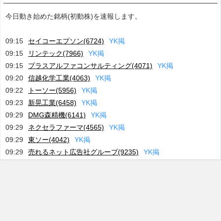
今日動き始めた銘柄(初動株)を速報します。
09:15
セイコーエプソン(6724)
Y
K
掲
09:15
リンテック(7966)
Y
K
掲
09:15
プラスアルファコンサルティング(4071)
Y
K
掲
09:20
信越化学工業(4063)
Y
K
掲
09:22
トーソー(5956)
Y
K
掲
09:23
新晃工業(6458)
Y
K
掲
09:29
DMG森精機(6141)
Y
K
掲
09:29
ネクセラファーマ(4565)
Y
K
掲
09:29
東ソー(4042)
Y
K
掲
09:29
売れるネット広告社グループ(9235)
Y
K
掲