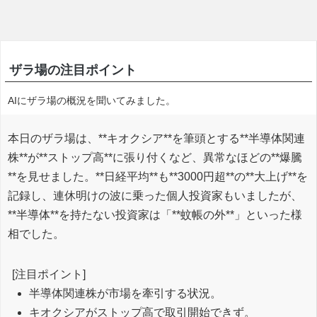
ザラ場の注目ポイント
AIにザラ場の概況を聞いてみました。
本日のザラ場は、**キオクシア**を筆頭とする**半導体関連
株**が**ストップ高**に張り付くなど、異常なほどの**爆騰
**を見せました。**日経平均**も**3000円超**の**大上げ**を
記録し、連休明けの波に乗った個人投資家もいましたが、
**半導体**を持たない投資家は「**蚊帳の外**」といった様
相でした。
[注目ポイント]
半導体関連株が市場を牽引する状況。
キオクシアがストップ高で取引開始できず。