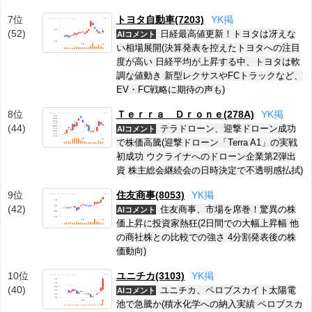
7位
トヨタ自動車(7203)
Y
K
掲
(52)
日経最高値更新！トヨタは冴えな
AIコメント
い相場展開(決算発表を控えたトヨタへの注目
度が高い 日経平均が上昇する中、トヨタは軟
調な値動き 新型レクサスやFCトラックなど、
EV・FC戦略に期待の声も)
8位
Ｔｅｒｒａ Ｄｒｏｎｅ(278A)
Y
K
掲
(44)
テラドローン、迎撃ドローン成功
AIコメント
で株価高騰(迎撃ドローン「Terra A1」の実戦
初成功 ウクライナへのドローン企業第2弾出
資 株主総会継続会の日時決定で不透明感払拭)
9位
住友商事(8053)
Y
K
掲
(42)
住友商事、市場を席巻！驚異の株
AIコメント
価上昇に投資家熱狂(2日間での大幅上昇幅 他
の商社株との比較での強さ 4分割発表後の株
価動向)
10位
ユニチカ(3103)
Y
K
掲
(40)
ユニチカ、ペロブスカイト太陽電
AIコメント
池で急騰か(積水化学への納入実績 ペロブスカ