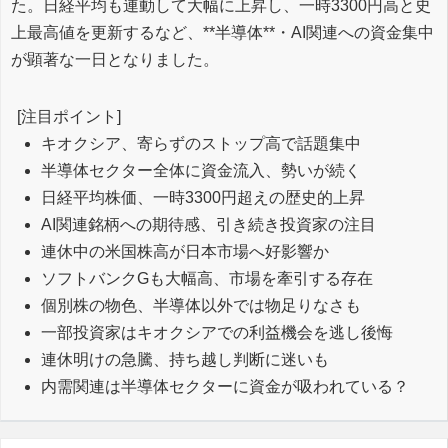
た。日経平均も連動して大幅に上昇し、一時3300円高と史
上最高値を更新するなど、**半導体**・AI関連への資金集中
が顕著な一日となりました。
[注目ポイント]
キオクシア、寄らずのストップ高で話題集中
半導体セクター全体に資金流入、勢いが続く
日経平均株価、一時3300円超えの歴史的上昇
AI関連銘柄への期待感、引き続き投資家の注目
連休中の米国株高が日本市場へ好影響か
ソフトバンクGも大幅高、市場を牽引する存在
個別株の物色、半導体以外では物足りなさも
一部投資家はキオクシアでの利益機会を逃し後悔
連休明けの急騰、持ち越し判断に迷いも
内需関連は半導体セクターに資金が吸われている？