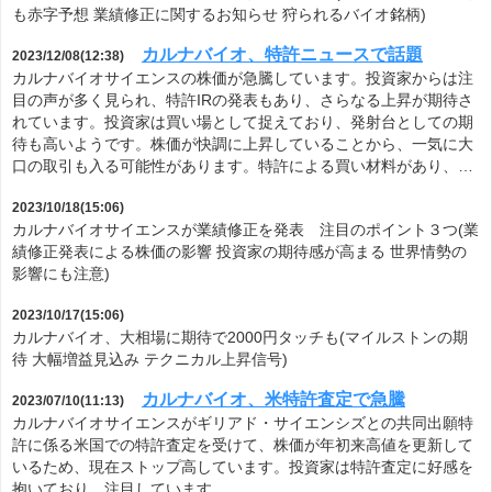
も赤字予想 業績修正に関するお知らせ 狩られるバイオ銘柄)
カルナバイオ、特許ニュースで話題
2023/12/08(12:38)
カルナバイオサイエンスの株価が急騰しています。投資家からは注
目の声が多く見られ、特許IRの発表もあり、さらなる上昇が期待さ
れています。投資家は買い場として捉えており、発射台としての期
待も高いようです。株価が快調に上昇していることから、一気に大
口の取引も入る可能性があります。特許による買い材料があり、…
2023/10/18(15:06)
カルナバイオサイエンスが業績修正を発表 注目のポイント３つ(業
績修正発表による株価の影響 投資家の期待感が高まる 世界情勢の
影響にも注意)
2023/10/17(15:06)
カルナバイオ、大相場に期待で2000円タッチも(マイルストンの期
待 大幅増益見込み テクニカル上昇信号)
カルナバイオ、米特許査定で急騰
2023/07/10(11:13)
カルナバイオサイエンスがギリアド・サイエンシズとの共同出願特
許に係る米国での特許査定を受けて、株価が年初来高値を更新して
いるため、現在ストップ高しています。投資家は特許査定に好感を
抱いており、注目しています。