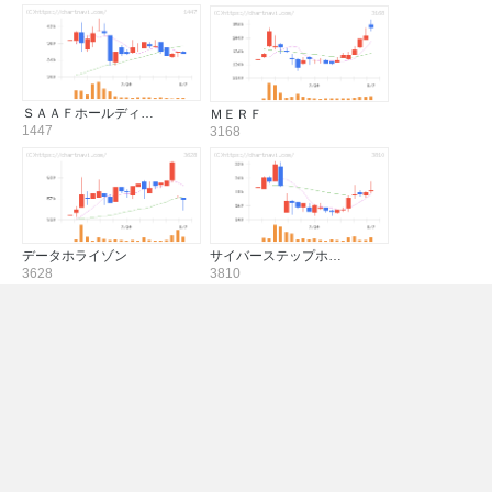
ＳＡＡＦホールディ…
ＭＥＲＦ
1447
3168
データホライゾン
サイバーステップホ…
3628
3810