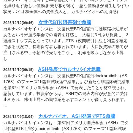
を繰り返す激しい値動き 売り板が薄く、急な値動きが発生しやすい
状況 バイオ株全体への資金流入と、カルナバイオへの期待感)
次世代BTK阻害剤で急騰
2025/12/12(09:46)
カルナバイオサイエンスは、次世代型BTK阻害剤に腫瘍縮小効果が
あるという米血液学会での発表を好感し、大幅に3日ぶり反発し、3
連続ストップ高となっています。PTS（夜間取引）組も利益を確定
できる状況で、長期保有者も報われています。大口投資家の動向が
注目される中、今朝の特売りをこなし、利確を吸収しながら上昇
し…
ASH発表でカルナバイオ急騰
2025/12/10(09:15)
カルナバイオサイエンスは、次世代型BTK阻害剤docirbrutinib（AS-
1763）のフェーズ1b臨床試験途中結果および新たな非臨床研究結果
を第67回アメリカ血液学会（ASH）で発表したことが材料視され、
急騰しています。投資家からは、ASHでの発表内容が好意的に受け
止められ、株価上昇への期待感を示すコメントが多く見られます。
…
カルナバイオ、ASH発表でPTS急騰
2025/12/09(18:04)
カルナバイオサイエンスは、第67回アメリカ血液学会（ASH）で次
世代型BTK阻害剤docirbrutinib（AS-1763）のフェーズ1b臨床試験