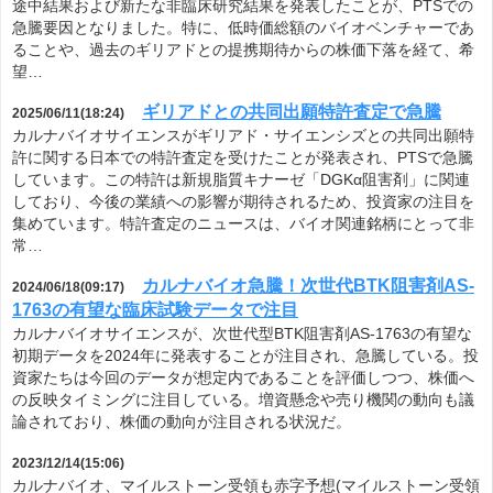
途中結果および新たな非臨床研究結果を発表したことが、PTSでの
急騰要因となりました。特に、低時価総額のバイオベンチャーであ
ることや、過去のギリアドとの提携期待からの株価下落を経て、希
望…
ギリアドとの共同出願特許査定で急騰
2025/06/11(18:24)
カルナバイオサイエンスがギリアド・サイエンシズとの共同出願特
許に関する日本での特許査定を受けたことが発表され、PTSで急騰
しています。この特許は新規脂質キナーゼ「DGKα阻害剤」に関連
しており、今後の業績への影響が期待されるため、投資家の注目を
集めています。特許査定のニュースは、バイオ関連銘柄にとって非
常…
カルナバイオ急騰！次世代BTK阻害剤AS-
2024/06/18(09:17)
1763の有望な臨床試験データで注目
カルナバイオサイエンスが、次世代型BTK阻害剤AS-1763の有望な
初期データを2024年に発表することが注目され、急騰している。投
資家たちは今回のデータが想定内であることを評価しつつ、株価へ
の反映タイミングに注目している。増資懸念や売り機関の動向も議
論されており、株価の動向が注目される状況だ。
2023/12/14(15:06)
カルナバイオ、マイルストーン受領も赤字予想(マイルストーン受領