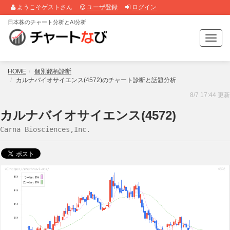
ようこそゲストさん
ユーザ登録
ログイン
日本株のチャート分析とAI分析
T
o
g
g
HOME
個別銘柄診断
l
カルナバイオサイエンス(4572)のチャート診断と話題分析
e
8/7 17:44 更新
n
a
カルナバイオサイエンス(4572)
v
Carna Biosciences,Inc.
i
g
a
t
i
o
n