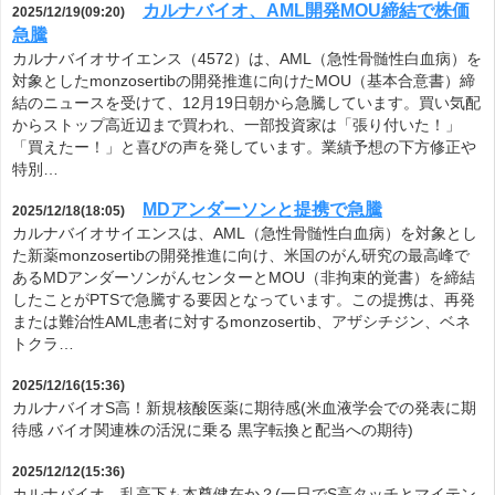
カルナバイオ、AML開発MOU締結で株価
2025/12/19(09:20)
急騰
カルナバイオサイエンス（4572）は、AML（急性骨髄性白血病）を
対象としたmonzosertibの開発推進に向けたMOU（基本合意書）締
結のニュースを受けて、12月19日朝から急騰しています。買い気配
からストップ高近辺まで買われ、一部投資家は「張り付いた！」
「買えたー！」と喜びの声を発しています。業績予想の下方修正や
特別…
MDアンダーソンと提携で急騰
2025/12/18(18:05)
カルナバイオサイエンスは、AML（急性骨髄性白血病）を対象とし
た新薬monzosertibの開発推進に向け、米国のがん研究の最高峰で
あるMDアンダーソンがんセンターとMOU（非拘束的覚書）を締結
したことがPTSで急騰する要因となっています。この提携は、再発
または難治性AML患者に対するmonzosertib、アザシチジン、ベネ
トクラ…
2025/12/16(15:36)
カルナバイオS高！新規核酸医薬に期待感(米血液学会での発表に期
待感 バイオ関連株の活況に乗る 黒字転換と配当への期待)
2025/12/12(15:36)
カルナバイオ、乱高下も本尊健在か？(一日でS高タッチとマイテン