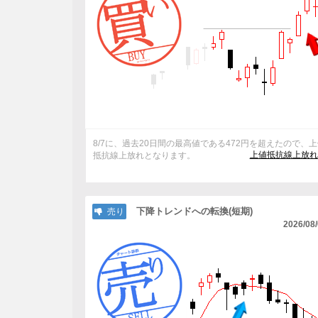
8/7に、過去20日間の最高値である472円を超えたので、
上値抵抗線上放れ
抵抗線上放れとなります。
下降トレンドへの転換(短期)
売り
2026/08