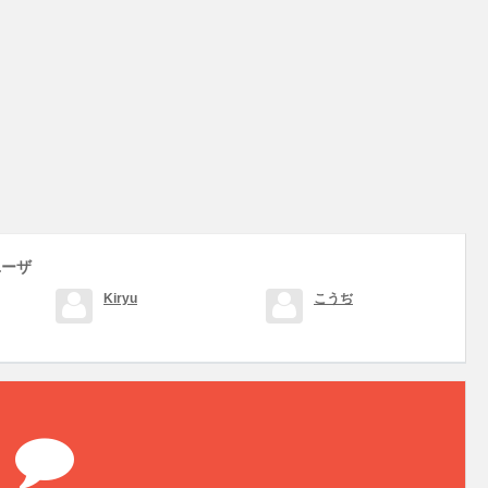
ユーザ
Kiryu
こうぢ