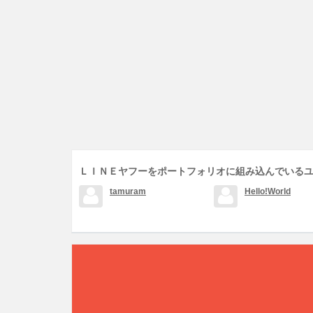
ＬＩＮＥヤフーをポートフォリオに組み込んでいる
tamuram
Hello!World