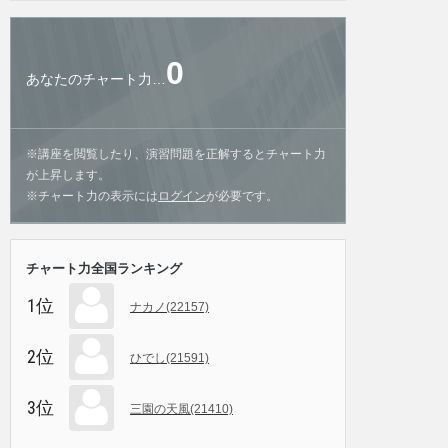
0
あなたのチャート力…
※講座を閲覧したり、演習問題を正解するとチャート力
が上昇します。
※チャート力の表示には
ログイン
が必要です。
チャート力全国ランキング
1位
ナカノ(22157)
2位
ひでし(21591)
3位
三園の天風(21410)