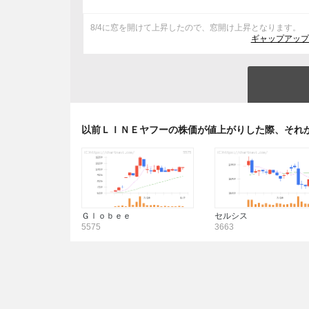
8/4に窓を開けて上昇したので、窓開け上昇となります。
ギャップアップ
以前ＬＩＮＥヤフーの株価が値上がりした際、それ
Ｇｌｏｂｅｅ
セルシス
5575
3663