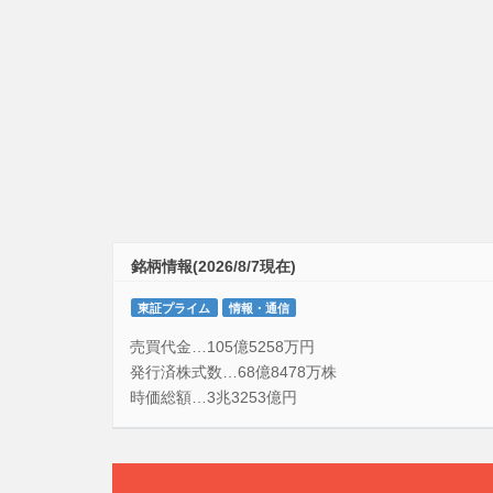
銘柄情報(2026/8/7現在)
東証プライム
情報・通信
売買代金…105億5258万円
発行済株式数…68億8478万株
時価総額…3兆3253億円