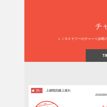
チ
ＬＩＮＥヤフーのチャート診断の
TI
上値抵抗線上放れ
買い
2026/08