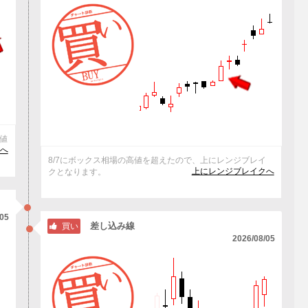
上値
へ
8/7にボックス相場の高値を超えたので、上にレンジブレイ
上にレンジブレイクへ
クとなります。
/05
差し込み線
買い
2026/08/05