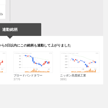
へ
連動銘柄
から3日以内にこの銘柄も連動して上がりました
ブロードバンドタワー
ニッポン高度紙工業
3776
3891