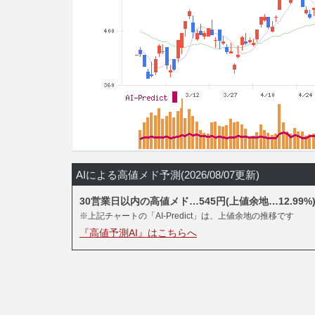
AIによる高値メド予測(2026/08/07更新)
30営業日以内の高値メド…545円(上値余地…12.99%
※上記チャートの「AI-Predict」は、上値余地の推移です
『高値予測AI』はこちらへ