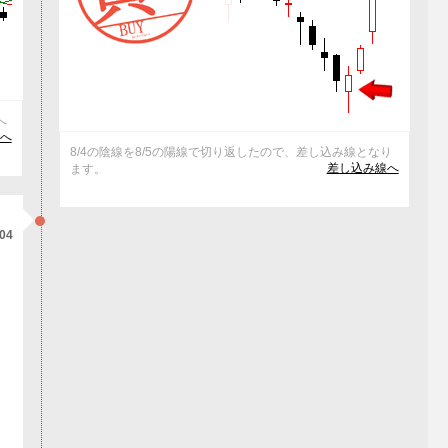
へ
)へ
8/4の陰線を8/5の陽線で切り返したので、差し込み線となり
差し込み線へ
ます。
/04