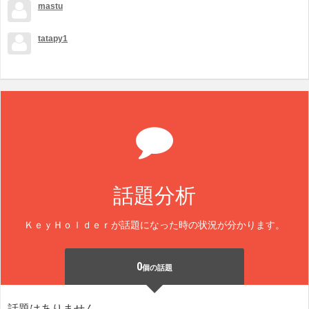
mastu
tatapy1
話題分析
ＫｅｙＨｏｌｄｅｒが話題になった時の状況が分かります。
0
個の話題
話題はありません