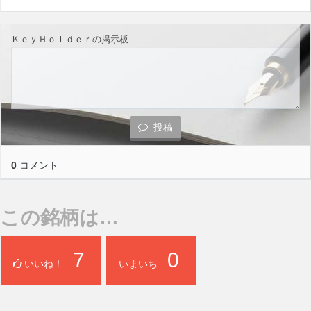
ＫｅｙＨｏｌｄｅｒの掲示板
投稿
0
コメント
この銘柄は…
7
0
いいね！
いまいち