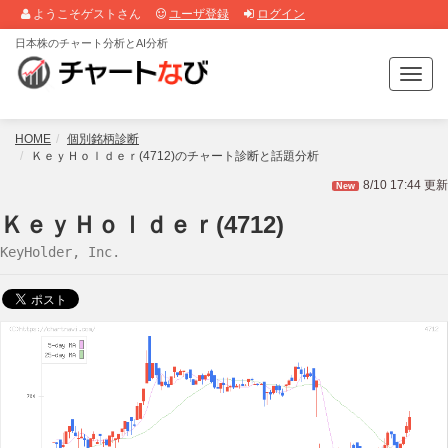
ようこそゲストさん
ユーザ登録
ログイン
日本株のチャート分析とAI分析
T
o
g
g
HOME
個別銘柄診断
l
ＫｅｙＨｏｌｄｅｒ(4712)のチャート診断と話題分析
e
8/10 17:44 更新
New
n
a
ＫｅｙＨｏｌｄｅｒ(4712)
v
KeyHolder, Inc.
i
g
a
t
i
o
n