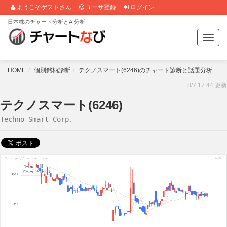
ようこそゲストさん
ユーザ登録
ログイン
日本株のチャート分析とAI分析
T
o
g
g
HOME
個別銘柄診断
テクノスマート(6246)のチャート診断と話題分析
l
8/7 17:44 更新
e
n
テクノスマート(6246)
a
Techno Smart Corp.
v
i
g
a
t
i
o
n