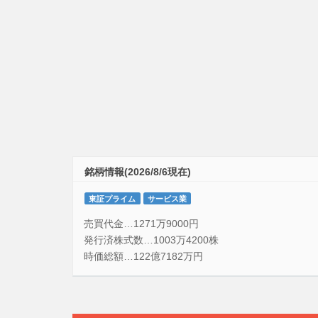
銘柄情報(2026/8/6現在)
東証プライム
サービス業
売買代金…1271万9000円
発行済株式数…1003万4200株
時価総額…122億7182万円