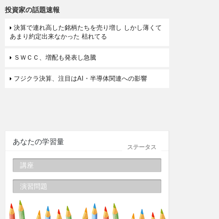
投資家の話題速報
決算で連れ高した銘柄たちを売り増し しかし薄くて
あまり約定出来なかった 枯れてる
ＳＷＣＣ、増配も発表し急騰
フジクラ決算、注目はAI・半導体関連への影響
あなたの学習量
ステータス
講座
演習問題