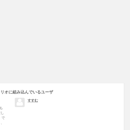
ォリオに組み込んでいるユーザ
すすむ
も
索し
 で
と、