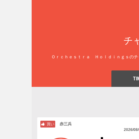
チ
Ｏｒｃｈｅｓｔｒａ Ｈｏｌｄｉｎｇｓのチ
TI
赤三兵
買い
2026/08