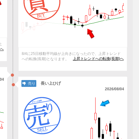
上
へ
8/4に25日移動平均線が上向きになったので、上昇トレンド
上昇トレンドへの転換(長期)へ
への転換(長期)となります。
/04
長い上ひげ
売り
2026/08/04