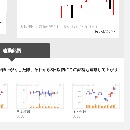
抜
へ
8/4の日中に高値が売られ、長い上ひげとなります。
長い上ひげへ
連動銘柄
が値上がりした際、それから3日以内にこの銘柄も連動して上がり
日本精蝋
ＪＸ金属
5010
5016