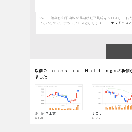
8/4に、短期移動平均線が長期移動平均線をクロスして下
デッドクロス
いているので、デッドクロスとなります。
以前Ｏｒｃｈｅｓｔｒａ Ｈｏｌｄｉｎｇｓの株価
ました
荒川化学工業
ＪＣＵ
4968
4975