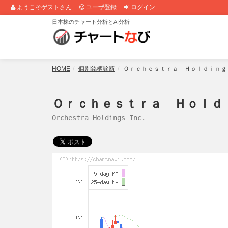
ようこそゲストさん
ユーザ登録
ログイン
日本株のチャート分析とAI分析
HOME
個別銘柄診断
Ｏｒｃｈｅｓｔｒａ Ｈｏｌｄｉｎｇｓ
Ｏｒｃｈｅｓｔｒａ Ｈｏｌｄｉｎ
Orchestra Holdings Inc.