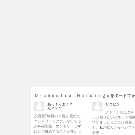
Ｏｒｃｈｅｓｔｒａ Ｈｏｌｄｉｎｇｓをポートフ
あっ！くま！？
リコピン
ん？？？
チャートのことを
投資歴7年目のド素人 絶好の
っと知りたいとネット検
エントリーシグナルが出てる
ていましたらここに漂着。
のを確認後、エントリーせず
も、私が知りたかったこ
にただ眺めてることが多い…
必要…