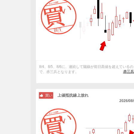
8/4、8/5、8/6に、連続して陽線が前日高値を超えているの
赤三兵
で、赤三兵となります。
上値抵抗線上放れ
買い
2026/08