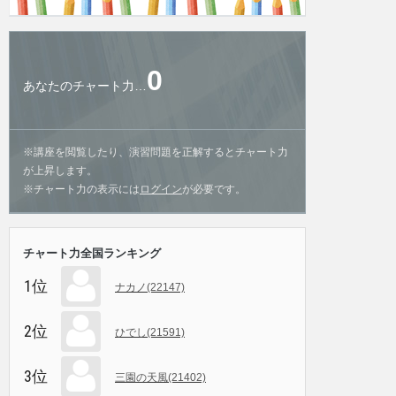
0
あなたのチャート力…
※講座を閲覧したり、演習問題を正解するとチャート力
が上昇します。
※チャート力の表示には
ログイン
が必要です。
チャート力全国ランキング
1位
ナカノ(22147)
2位
ひでし(21591)
3位
三園の天風(21402)