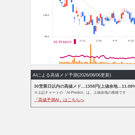
AIによる高値メド予測(2026/08/06更新)
30営業日以内の高値メド…1358円(上値余地…11.08%
※上記チャートの「AI-Predict」は、上値余地の推移です
『高値予測AI』はこちらへ