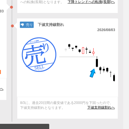
下降トレンドへの転換(長期)へ
への転換(長期)となります。
/03
下値支持線割れ
売り
2026/08/03
ッ
へ
8/3に、過去20日間の最安値である2000円を下回ったので、
下値支持線割れへ
下値支持線割れとなります。