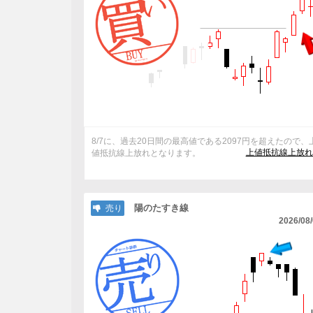
8/7に、過去20日間の最高値である2097円を超えたので、
上値抵抗線上放れ
値抵抗線上放れとなります。
陽のたすき線
売り
2026/08