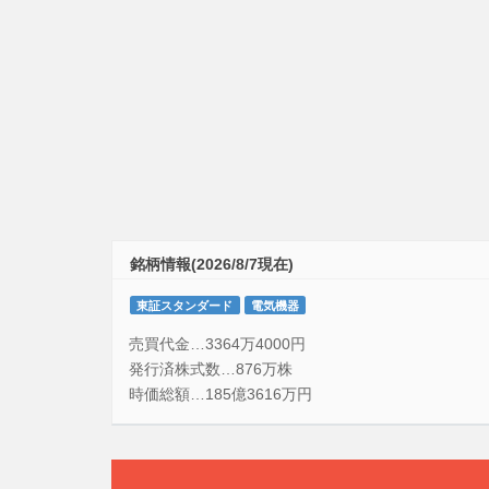
銘柄情報(2026/8/7現在)
東証スタンダード
電気機器
売買代金…3364万4000円
発行済株式数…876万株
時価総額…185億3616万円