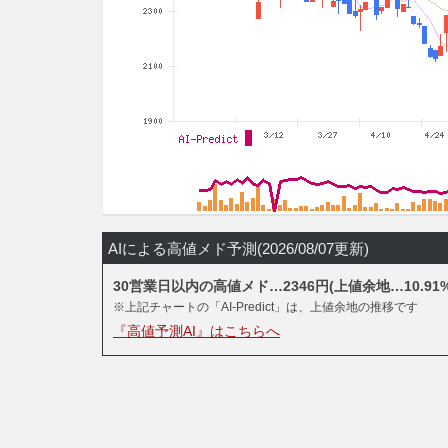
AIによる高値メド予測(2026/08/07更新)
30営業日以内の高値メド…2346円(上値余地…10.91%
※上記チャートの「AI-Predict」は、上値余地の推移です
『高値予測AI』はこちらへ