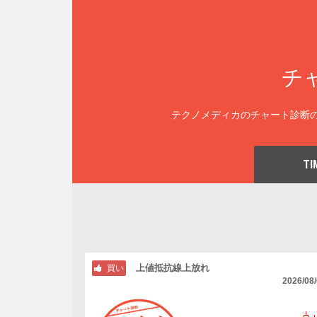
チ
テクノメディカのチャート診断の
TI
上値抵抗線上放れ
買い
2026/08