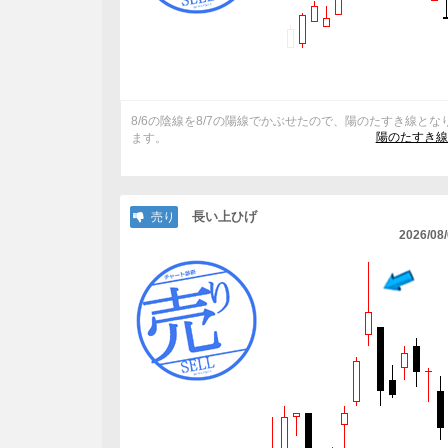
8/6の陰線を8/7の陽線でかぶせたので、陽のたすき線とな
陽のたすき線
ます。
長い上ひげ
売り
2026/08