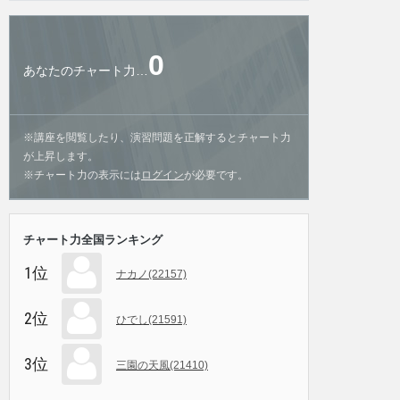
0
あなたのチャート力…
※講座を閲覧したり、演習問題を正解するとチャート力
が上昇します。
※チャート力の表示には
ログイン
が必要です。
チャート力全国ランキング
1位
ナカノ(22157)
2位
ひでし(21591)
3位
三園の天風(21410)