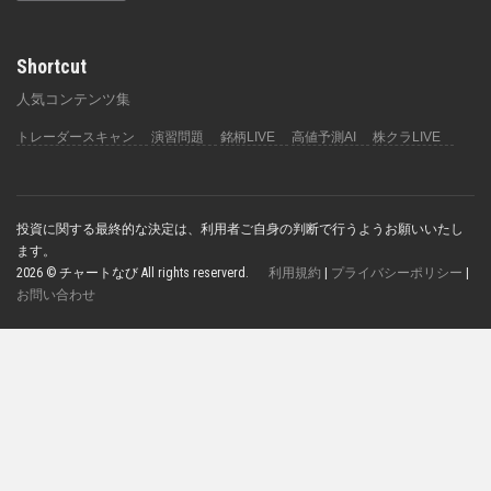
Shortcut
人気コンテンツ集
トレーダースキャン
演習問題
銘柄LIVE
高値予測AI
株クラLIVE
投資に関する最終的な決定は、利用者ご自身の判断で行うようお願いいたし
ます。
2026 © チャートなび All rights reserverd.
利用規約
|
プライバシーポリシー
|
お問い合わせ