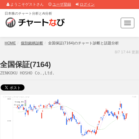
ようこそゲストさん
ユーザ登録
ログイン
日本株のチャート分析とAI分析
T
o
g
g
HOME
個別銘柄診断
全国保証(7164)のチャート診断と話題分析
l
8/7 17:44 更新
e
n
全国保証(7164)
a
ZENKOKU HOSHO Co.,Ltd.
v
i
g
a
t
i
o
n