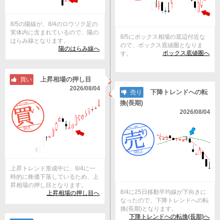
8/5の陽線が、8/4のロウソク足の
実体内に含まれているので、陽の
8/5にボックス相場の底辺付近な
はらみ線となります。
ので、ボックス底値圏となりま
陽のはらみ線へ
ボックス底値圏へ
す。
上昇相場の押し目
買い
2026/08/04
下降トレンドへの転
売り
換(長期)
2026/08/04
上昇トレンド形成中に、8/4に一
時的に株価下落しているため、上
昇相場の押し目となります。
8/4に25日移動平均線が下向きに
上昇相場の押し目へ
なったので、下降トレンドへの転
換(長期)となります。
下降トレンドへの転換(長期)へ