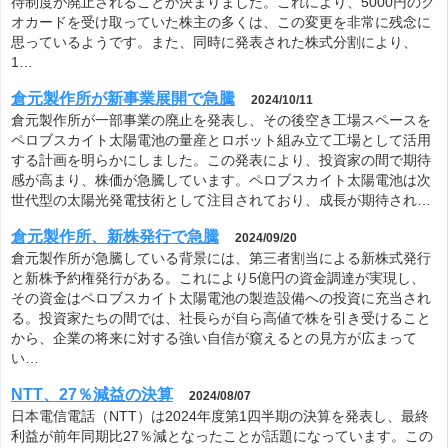
待制度が廃止されることが決まりました。これにより、5000円のク
オカードを受け取っていた株主の多くは、この変更を非常に残念に
思っているようです。また、同時に発表された株式分割により、
1…
倉元製作所が新事業展開で急騰
2024/10/11
倉元製作所が一部事業の廃止を発表し、その後空き工場スペースを
ペロブスカイト太陽電池の量産とロボット組み立て工場として活用
する計画を明らかにしました。この発表により、投資家の間で期待
感が高まり、株価が急騰しています。ペロブスカイト太陽電池は次
世代型の太陽光発電技術として注目されており、成長が期待され…
倉元製作所、新株発行で急騰
2024/09/20
倉元製作所が急騰している背景には、第三者割当による新株式発行
と新株予約権発行がある。これにより5億円の資金調達が実現し、
その資金はペロブスカイト太陽電池の製造設備への投資に充当され
る。投資家たちの間では、社長らが自ら高値で株を引き受けること
から、企業の将来に対する強い自信が窺えるとの見方が広まって
い…
NTT、27％減益の決算
2024/08/07
日本電信電話（NTT）は2024年度第1四半期の決算を発表し、最終
利益が前年同期比27％減となったことが話題になっています。この