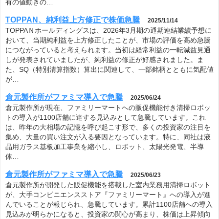
有の値動きの…
TOPPAN、純利益上方修正で株価急騰
2025/11/14
TOPPAＮホールディングスは、2026年3月期の通期連結業績予想に
おいて、当期純利益を上方修正したことが、市場の評価を高め急騰
につながっていると考えられます。当初は経常利益の一転減益見通
しが発表されていましたが、純利益の修正が好感されました。ま
た、SQ（特別清算指数）算出に関連して、一部銘柄とともに気配値
が…
倉元製作所がファミマ導入で急騰
2025/06/24
倉元製作所が現在、ファミリーマートへの販促機能付き清掃ロボッ
トの導入が1100店舗に達する見込みとして急騰しています。これ
は、昨年の大相場の記憶を呼び起こす形で、多くの投資家の注目を
集め、大量の買い注文が入る要因となっています。特に、同社は液
晶用ガラス基板加工事業を縮小し、ロボット、太陽光発電、半導
体…
倉元製作所がファミマ導入で急騰
2025/06/23
倉元製作所が開発した販促機能を搭載した室内業務用清掃ロボット
が、大手コンビニエンスストア『ファミリーマート』への導入が進
んでいることが報じられ、急騰しています。累計1100店舗への導入
見込みが明らかになると、投資家の関心が高まり、株価は上昇傾向