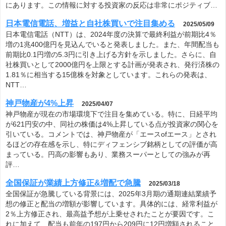
にあります。この情報に対する投資家の反応は非常にポジティブ…
日本電信電話、増益と自社株買いで注目集める
2025/05/09
日本電信電話（NTT）は、2024年度の決算で最終利益が前期比4％
増の1兆400億円を見込んでいると発表しました。また、年間配当も
前期比0.1円増の5.3円に引き上げる方針を示しました。さらに、自
社株買いとして2000億円を上限とする計画が発表され、発行済株の
1.81％に相当する15億株を対象としています。これらの発表は、
NTT…
神戸物産が4%上昇
2025/04/07
神戸物産が現在の市場環境下で注目を集めている。特に、日経平均
が621円安の中、同社の株価は4%上昇している点が投資家の関心を
引いている。コメントでは、神戸物産が「エースofエース」とされ
るほどの存在感を示し、特にディフェンシブ銘柄としての評価が高
まっている。円高の影響もあり、業務スーパーとしての強みが再
評…
全国保証が業績上方修正&増配で急騰
2025/03/18
全国保証が急騰している背景には、2025年3月期の通期連結業績予
想の修正と配当の増額が影響しています。具体的には、経常利益が
2％上方修正され、最高益予想が上乗せされたことが要因です。こ
れに加えて、配当も前年の197円から209円に12円増額されること