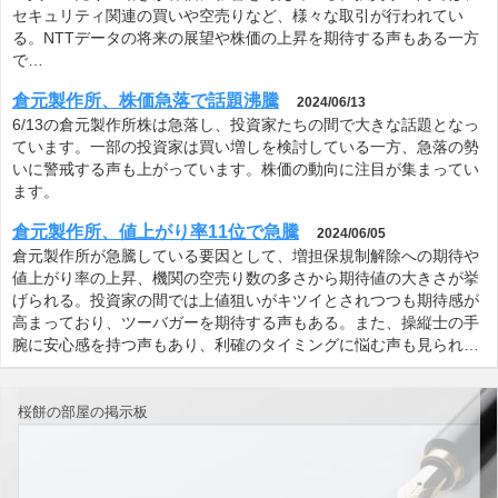
セキュリティ関連の買いや空売りなど、様々な取引が行われてい
る。NTTデータの将来の展望や株価の上昇を期待する声もある一方
で…
倉元製作所、株価急落で話題沸騰
2024/06/13
6/13の倉元製作所株は急落し、投資家たちの間で大きな話題となっ
ています。一部の投資家は買い増しを検討している一方、急落の勢
いに警戒する声も上がっています。株価の動向に注目が集まってい
ます。
倉元製作所、値上がり率11位で急騰
2024/06/05
倉元製作所が急騰している要因として、増担保規制解除への期待や
値上がり率の上昇、機関の空売り数の多さから期待値の大きさが挙
げられる。投資家の間では上値狙いがキツイとされつつも期待感が
高まっており、ツーバガーを期待する声もある。また、操縦士の手
腕に安心感を持つ声もあり、利確のタイミングに悩む声も見られ…
桜餅の部屋の掲示板