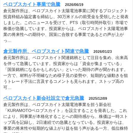
ペロブスカイト事業で急騰
2026/06/19
倉元製作所は、ペロブスカイト太陽電池事業に関するプロジェクト
投資枠組み協定書を締結し、30万米ドルの前受金を受領したと発表
しました。このニュースを受けて、PTS（取引時間外取引）市場で
株価が急騰しています。投資家からは、ペロブスカイト太陽電池事
業の将来性への期待や、国策に合致する事業であるとの声が上が
っ…
倉元製作所、ペロブスカイト関連で急騰
2026/01/23
倉元製作所は、ペロブスカイト関連銘柄として注目を集め、出来高
を伴って急騰しています。投資家からは「資金が集まっている」
「国策銘柄になるかもしれない」といった期待の声が聞かれます。
一方で、材料が不明確なため様子見の姿勢や、短期的な値動きを狙
うトレード手法に言及するコメントも見られます。ストップ高の
可…
ペロブスカイト新会社設立で倉元急騰
2025/12/09
倉元製作所は、ペロブスカイト太陽電池事業を担う新会社
「KURAMOTOペロブスカイト」を設立することを発表した。これ
により、同事業が本格化することへの期待感から、株価は一時スト
ップ高を記録し、2日連続での急騰となっている。投資家からは、
事業の将来性や短期的な値上がり益を狙う声がある一方、低位株特