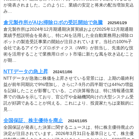
が発表されました。このように、業績の安定と将来の配当増加見込
み…
倉元製作所がAIお掃除ロボの受託開始で急騰
2025/01/29
倉元製作所は2024年12月期通期決算実績および2025年12月期通期
業績予想説明会を発表し、特にAIを活用した全自動業務用お掃除ロ
ボットの製造受託事業の開始が注目されています。当社の100%子
会社であるアイウイズロボティクス（IWR）が担当し、先進的な技
術を活用することで業務用ロボット市場に新たな風を吹き込むこと
が期…
NTTデータの急上昇
2024/11/06
NTTデータが急激に株価を上昇させている背景には、上期の最終利
益が前年同期比で9%増加し、さらに7-9月の四半期では44%の増益
を記録したことが影響している。この決算報告は、特に情報通信業
界での強みを示しており、官公庁や金融機関向けの大型システム受
託が好調であることが伺える。これにより、投資家たちは楽観的に
見…
全国保証、株主優待を廃止
2024/11/05
全国保証が発表した決算に関するニュースは、特に株主優待廃止の
決定が注目されています。2026年3月31日を基準日として、株主優