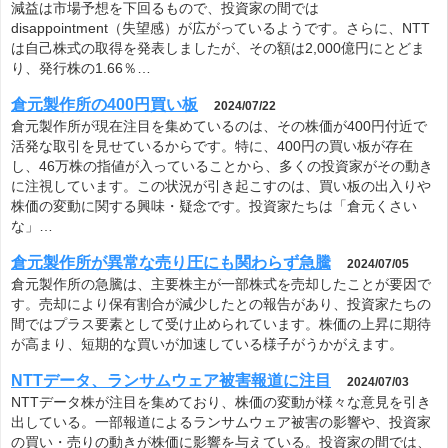
減益は市場予想を下回るもので、投資家の間では
disappointment（失望感）が広がっているようです。さらに、NTT
は自己株式の取得を発表しましたが、その額は2,000億円にとどま
り、発行株の1.66％…
倉元製作所の400円買い板
2024/07/22
倉元製作所が現在注目を集めているのは、その株価が400円付近で
活発な取引を見せているからです。特に、400円の買い板が存在
し、46万株の指値が入っていることから、多くの投資家がその動き
に注視しています。この状況が引き起こすのは、買い板の出入りや
株価の変動に関する興味・疑念です。投資家たちは「倉元くさい
な」…
倉元製作所が異常な売り圧にも関わらず急騰
2024/07/05
倉元製作所の急騰は、主要株主が一部株式を売却したことが要因で
す。売却により保有割合が減少したとの報告があり、投資家たちの
間ではプラス要素として受け止められています。株価の上昇に期待
が高まり、短期的な買いが加速している様子がうかがえます。
NTTデータ、ランサムウェア被害報道に注目
2024/07/03
NTTデータ株が注目を集めており、株価の変動が様々な意見を引き
出している。一部報道によるランサムウェア被害の影響や、投資家
の買い・売りの動きが株価に影響を与えている。投資家の間では、