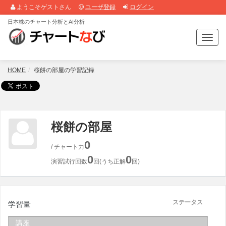
ようこそゲストさん
ユーザ登録
ログイン
日本株のチャート分析とAI分析
T
o
g
g
HOME
桜餅の部屋の学習記録
l
e
n
a
v
桜餅の部屋
i
g
0
/ チャート力
a
0
0
t
演習試行回数
回(うち正解
回)
i
o
n
ステータス
学習量
講座