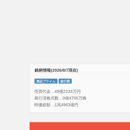
銘柄情報(2026/8/7現在)
東証プライム
銀行業
売買代金…49億2233万円
発行済株式数…9億4705万株
時価総額…1兆4963億円