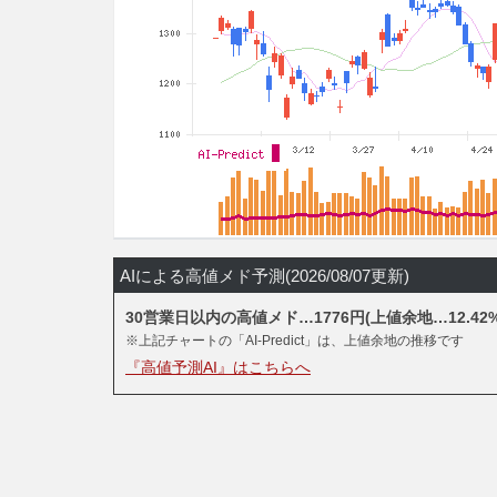
AIによる高値メド予測(2026/08/07更新)
30営業日以内の高値メド…1776円(上値余地…12.42%
※上記チャートの「AI-Predict」は、上値余地の推移です
『高値予測AI』はこちらへ