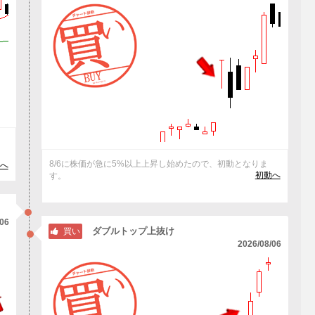
抜
8/6に株価が急に5%以上上昇し始めたので、初動となりま
へ
初動へ
す。
/06
ダブルトップ上抜け
買い
2026/08/06