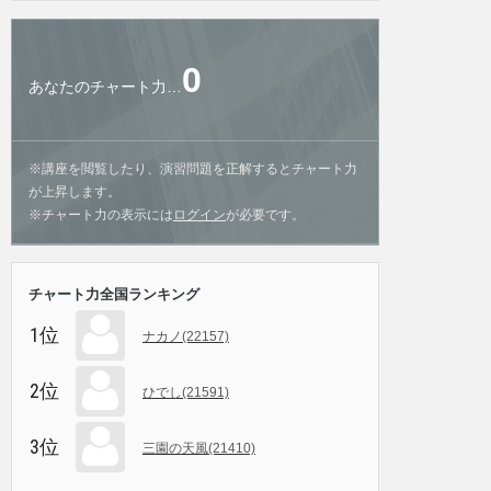
0
あなたのチャート力…
※講座を閲覧したり、演習問題を正解するとチャート力
が上昇します。
※チャート力の表示には
ログイン
が必要です。
チャート力全国ランキング
1位
ナカノ(22157)
2位
ひでし(21591)
3位
三園の天風(21410)