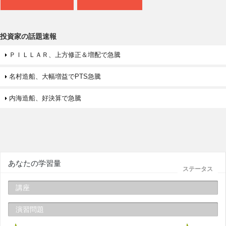
投資家の話題速報
ＰＩＬＬＡＲ、上方修正＆増配で急騰
名村造船、大幅増益でPTS急騰
内海造船、好決算で急騰
あなたの学習量
ステータス
講座
演習問題