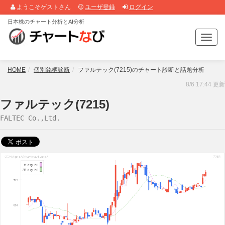
ようこそゲストさん
ユーザ登録
ログイン
日本株のチャート分析とAI分析
T
o
g
g
HOME
個別銘柄診断
ファルテック(7215)のチャート診断と話題分析
l
8/6 17:44 更新
e
n
ファルテック(7215)
a
FALTEC Co.,Ltd.
v
i
g
a
t
i
o
n