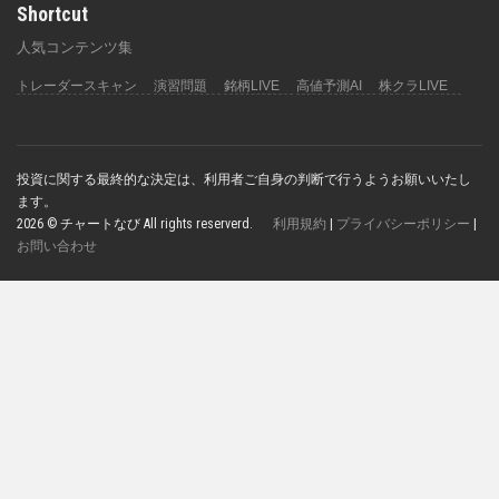
Shortcut
人気コンテンツ集
トレーダースキャン
演習問題
銘柄LIVE
高値予測AI
株クラLIVE
投資に関する最終的な決定は、利用者ご自身の判断で行うようお願いいたし
ます。
2026 © チャートなび All rights reserverd.
利用規約
|
プライバシーポリシー
|
お問い合わせ