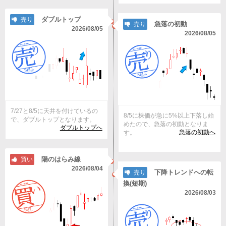
ダブルトップ
売り
急落の初動
売り
2026/08/05
2026/08/05
7/27と8/5に天井を付けているの
8/5に株価が急に5%以上下落し始
で、ダブルトップとなります。
めたので、急落の初動となりま
ダブルトップへ
急落の初動へ
す。
陽のはらみ線
買い
2026/08/04
下降トレンドへの転
売り
換(短期)
2026/08/03