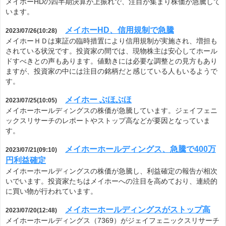
メイホーHDの四半期決算が上振れで、注目が集まり株価が急騰して
います。
メイホーHD、信用規制で急騰
2023/07/26(10:28)
メイホーＨＤは東証の臨時措置により信用規制が実施され、増担も
されている状況です。投資家の間では、現物株主は安心してホール
ドすべきとの声もあります。値動きには必要な調整との見方もあり
ますが、投資家の中には注目の銘柄だと感じている人もいるようで
す。
メイホー ぶほぶほ
2023/07/25(10:05)
メイホーホールディングスの株価が急騰しています。ジェイフェニ
ックスリサーチのレポートやストップ高などが要因となっていま
す。
メイホーホールディングス、急騰で400万
2023/07/21(09:10)
円利益確定
メイホーホールディングスの株価が急騰し、利益確定の報告が相次
いでいます。投資家たちはメイホーへの注目を高めており、連続的
に買い物が行われています。
メイホーホールディングスがストップ高
2023/07/20(12:48)
メイホーホールディングス（7369）がジェイフェニックスリサーチ