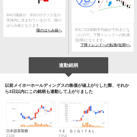
8/4の陽線が、8/3のロウソク足の
実体内に含まれているので、陽の
はらみ線となります。
8/3に5日移動平均線が下向きにな
陽のはらみ線へ
ったので、下降トレンドへの転換
(短期)となります。
下降トレンドへの転換(短期)へ
連動銘柄
以前メイホーホールディングスの株価が値上がりした際、それか
ら3日以内にこの銘柄も連動して上がりました
日本甜菜製糖
ＹＥ ＤＩＧＩＴＡＬ
2108
2354