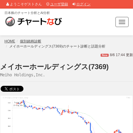
ようこそゲストさん
ユーザ登録
ログイン
日本株のチャート分析とAI分析
T
o
g
g
HOME
個別銘柄診断
l
メイホーホールディングス(7369)のチャート診断と話題分析
e
8/6 17:44 更新
New
n
a
メイホーホールディングス(7369)
v
Meiho Holdings,Inc.
i
g
a
t
i
o
n