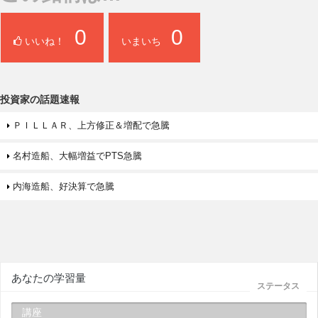
0
0
いいね！
いまいち
投資家の話題速報
ＰＩＬＬＡＲ、上方修正＆増配で急騰
名村造船、大幅増益でPTS急騰
内海造船、好決算で急騰
あなたの学習量
ステータス
講座