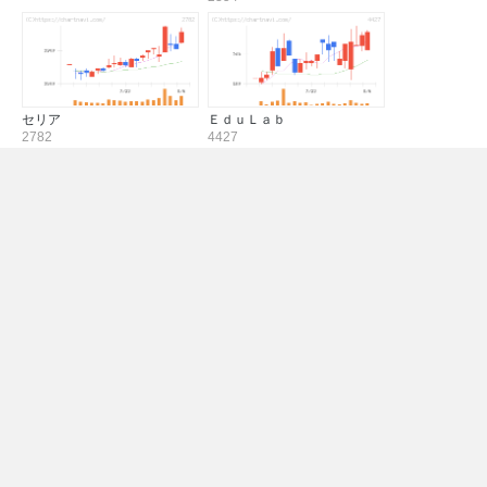
セリア
ＥｄｕＬａｂ
2782
4427