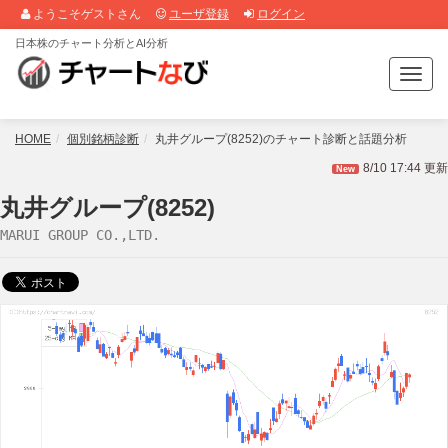
ようこそゲストさん
ユーザ登録
ログイン
日本株のチャート分析とAI分析
T
o
g
g
HOME
個別銘柄診断
丸井グループ(8252)のチャート診断と話題分析
l
8/10 17:44 更新
New
e
n
丸井グループ(8252)
a
MARUI GROUP CO.,LTD.
v
i
g
a
t
i
o
n