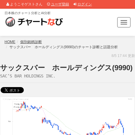
ようこそゲストさん
ユーザ登録
ログイン
日本株のチャート分析とAI分析
T
o
g
g
HOME
個別銘柄診断
l
サックスバー ホールディングス(9990)のチャート診断と話題分析
e
8/5 17:44 更新
n
a
サックスバー ホールディングス(9990)
v
SAC’S BAR HOLDINGS INC.
i
g
a
t
i
o
n