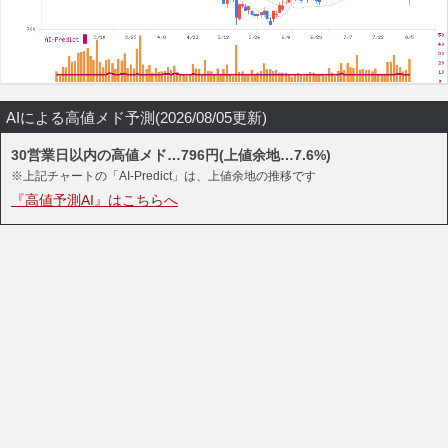
AIによる高値メド予測(2026/08/05更新)
30営業日以内の高値メド…796円(上値余地…7.6%)
※上記チャートの「AI-Predict」は、上値余地の推移です
『高値予測AI』はこちらへ