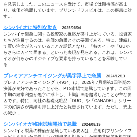
イオが何らかのポジティブな要素を持っていることを示唆してい
る…
プレミアアンチエイジングが黒字浮上で急騰
2024/12/13
プレミアアンチエイジング（4934）は、2025年7月期第1四半期の
決算が良好であったことから、PTS市場で急騰しています。この四
半期の経常利益が黒字に浮上し、上期計画を超過したことが主な要
因です。特に、同社の基礎化粧品「DUO」や「CANADEL」シリー
ズの好調さが業績を押し上げたと報告されています。ただし、売上
の減少…
シンバイオが臨床試験開始で急騰
2024/08/19
シンバイオ製薬の株価が急騰している要因は、注射剤ブリンシドフ
ォビルを用いた悪性リンパ腫患者を対象とした国際共同第Ib相臨床
試験の開始にあります。この試験はFIH（First in Human）として位
置づけられ、新たな治療法の可能性を示唆するものです。投資家た
ちは良好な試験結果を期待し、株価が上昇しています。シンバイ…
シンバイオ強い展開続く
2024/07/19
シンバイオ製薬の株価が急騰しており、VWAPを大幅に上回る展開
が続いている。投資家の間では強い動きが続いており、ストップ高
を狙える可能性もあるとの見方が出ている。