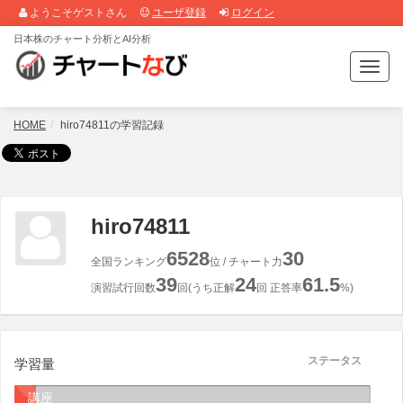
ようこそゲストさん
ユーザ登録
ログイン
日本株のチャート分析とAI分析
T
o
g
g
HOME
hiro74811の学習記録
l
e
n
a
v
hiro74811
i
g
6528
30
全国ランキング
位 / チャート力
a
39
24
61.5
t
演習試行回数
回(うち正解
回 正答率
%)
i
o
n
ステータス
学習量
講座