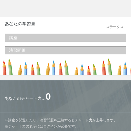
0
あなたのチャート力…
※講座を閲覧したり、演習問題を正解するとチャート力が上昇します。
※チャート力の表示には
ログイン
が必要です。
チャート力全国ランキング
1位
ナカノ(22157)
2位
ひでし(21591)