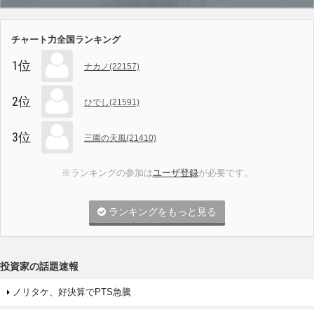
3位
三園の天風(21410)
※ランキングの参加は
ユーザ登録
が必要です。
ランキングをもっと見る
投資家の話題速報
ノリタケ、好決算でPTS急騰
雇用統計、雇用者数マイナス
岡野バルブ、通期計画超過で急騰
当サイトが、「モノクロザマネー2018年12月号」に掲載されまし
た