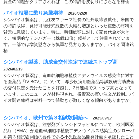
シンバイオ製薬、助成金交付決定で連続ストップ高
2026/02/19
シンバイオ製薬は、造血幹細胞移植後アデノウイルス感染症に対す
る医薬品「IV BCV」について、希少疾病用医薬品等試験研究助成金
の交付決定を受けたことを好感し、2日連続でストップ高となって
います。このニュースが材料視され、投資家の買い注文が殺到。バ
イオ関連銘柄は材料一つで値動きが激しくなる傾向がありますが、
…
シンバイオ、欧州で第３相試験開始へ
2025/09/17
シンバイオ製薬は、注射剤ブリンシドフォビルについて、欧州医薬
品庁（EMA）が造血幹細胞移植後アデノウイルス感染症のグローバ
ル第３相試験開始の要件である小児医薬品開発計画を承認したこと
を発表しました。このニュースを受けて、市場では期待感が高ま
り、株価が急騰しています。ブリンシドフォビルは、この疾患に対
す…
シンバイオに特別な動き
2025/06/04
シンバイオ製薬に関する投資家の反応が盛り上がっている。投資家
たちが注目するのは、株価の急騰とその要因である。特に、連続し
て買い注文が入っていることが話題となり、「特カイ」や「GUか
らさらにカイで固まる」といった表現が見られる。これは、シンバ