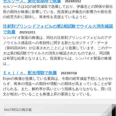
（第65回ASH）が公表されたことにより急騰しています。このデー
タは第2相試験でウイルスの消失が確認されたものであり、同試験
は有望な結果となりました。投資家からは、シンバイオ製薬の株価
は…
Ｅｎｊｉｎ、配当増額で急騰
2023/07/18
Enjinの株価が急騰している要因は、今期の経常減益予想にもかかわ
らず、将来の増益への期待や増配への期待が高まっていることが挙
げられる。また、解約率が高いという指摘もありながらも、買い注
文が相次いでいることも株価上昇の要因となっている。
hiro74811の掲示板
投稿
0
コメント