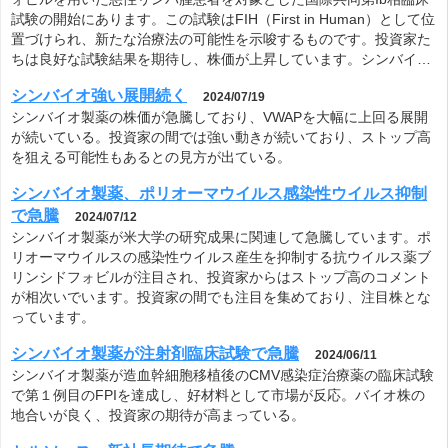
シンバイオ製薬、ポリオーマウイルス感染性ウイルス抑制
で急騰
2024/07/12
シンバイオ製薬が米大学の研究成果に関連して急騰しています。ポ
リオーマウイルスの感染性ウイルス産生を抑制する抗ウイルス薬ブ
リンシドフォビルが注目され、投資家からはストップ高のコメント
が相次いでいます。投資家の間でも注目を集めており、注目株とな
っています。
シンバイオ製薬が注射剤臨床試験で急騰
2024/06/11
シンバイオ製薬が造血幹細胞移植後のCMV感染症治療薬の臨床試験
で第１例目のFPIを達成し、好材料として市場が反応。バイオ株の
地合いが良く、投資家の期待が高まっている。
セルソース、新社長期待で急騰
2024/03/12
セルソースは1Qの経常減収で急騰しており、伊藤忠との関係や新社
長の期待が株価に影響している。投資家は伊藤忠の影響力や新社長
の経営方針に期待し、将来性を見据えているようだ。
注射剤ブリンシドフォビルの第2相試験でウイルス消失確認
で急騰
2023/12/11
シンバイオ製薬の株価は、同社の注射剤ブリンシドフォビルのアデ
ノウイルス感染症への有効性に関する新たなポジティブ・データ