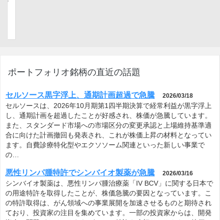
セルソース黒字浮上、通期計画超過で急騰
2026/03/18
セルソースは、2026年10月期第1四半期決算で経常利益が黒字浮上
し、通期計画を超過したことが好感され、株価が急騰しています。
また、スタンダード市場への市場区分の変更承認と上場維持基準適
合に向けた計画撤回も発表され、これが株価上昇の材料となってい
ます。自費診療特化型やエクソソーム関連といった新しい事業で
の…
悪性リンパ腫特許でシンバイオ製薬が急騰
2026/03/16
シンバイオ製薬は、悪性リンパ腫治療薬「IV BCV」に関する日本で
の用途特許を取得したことが、株価急騰の要因となっています。こ
の特許取得は、がん領域への事業展開を加速させるものと期待され
ており、投資家の注目を集めています。一部の投資家からは、開発
資金の問題がクリアされれば、この特許を皮切りにさらなる株価…
バイオ相場に乗り急騰期待
2026/02/20
シンバイオ製薬は、元住友ファーマ社長の社外取締役就任、米国で
の特許取得、発行可能株式総数の大幅な増加といった複数の材料を
背景に急騰しています。特に、時価総額に対して売買代金が大き
く、短期的なテンバガー（株価10倍）候補として注目されていま
す。一部では増資懸念から慎重な見方もありますが、バイオ関連銘
柄…