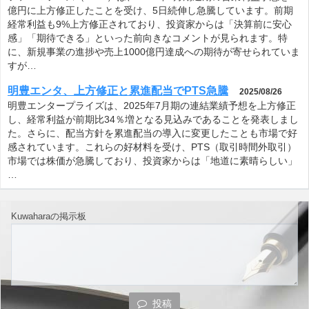
億円に上方修正したことを受け、5日続伸し急騰しています。前期
経常利益も9%上方修正されており、投資家からは「決算前に安心
感」「期待できる」といった前向きなコメントが見られます。特
に、新規事業の進捗や売上1000億円達成への期待が寄せられていま
すが…
明豊エンタ、上方修正と累進配当でPTS急騰
2025/08/26
明豊エンタープライズは、2025年7月期の連結業績予想を上方修正
し、経常利益が前期比34％増となる見込みであることを発表しまし
た。さらに、配当方針を累進配当の導入に変更したことも市場で好
感されています。これらの好材料を受け、PTS（取引時間外取引）
市場では株価が急騰しており、投資家からは「地道に素晴らしい」
…
Kuwaharaの掲示板
投稿