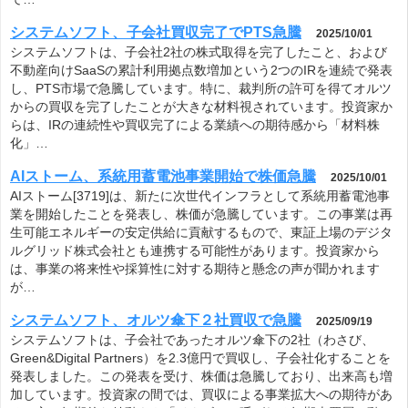
システムソフト、子会社買収完了でPTS急騰
2025/10/01
システムソフトは、子会社2社の株式取得を完了したこと、および
不動産向けSaaSの累計利用拠点数増加という2つのIRを連続で発表
し、PTS市場で急騰しています。特に、裁判所の許可を得てオルツ
からの買収を完了したことが大きな材料視されています。投資家か
らは、IRの連続性や買収完了による業績への期待感から「材料株
化」…
AIストーム、系統用蓄電池事業開始で株価急騰
2025/10/01
AIストーム[3719]は、新たに次世代インフラとして系統用蓄電池事
業を開始したことを発表し、株価が急騰しています。この事業は再
生可能エネルギーの安定供給に貢献するもので、東証上場のデジタ
ルグリッド株式会社とも連携する可能性があります。投資家から
は、事業の将来性や採算性に対する期待と懸念の声が聞かれます
が…
システムソフト、オルツ傘下２社買収で急騰
2025/09/19
システムソフトは、子会社であったオルツ傘下の2社（わさび、
Green&Digital Partners）を2.3億円で買収し、子会社化することを
発表しました。この発表を受け、株価は急騰しており、出来高も増
加しています。投資家の間では、買収による事業拡大への期待があ