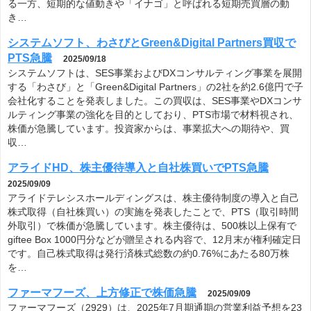
る一方、短期的な値動きや「イナゴ」と呼ばれる短期売買層の動
き…
システムソフト、わさびとGreen&Digital Partners買収で
PTS急騰
2025/09/18
システムソフトは、SES事業およびDXコンサルティング事業を展開
する「わさび」と「Green&Digital Partners」の2社を約2.6億円で子
会社化することを発表しました。この買収は、SES事業やDXコンサ
ルティング事業の強化を目的としており、PTS市場で材料視され、
株価が急騰しています。投資家からは、事業拡大への期待や、買
収…
アライドHD、株主優待導入と自社株買いでPTS急騰
2025/09/09
アライドテレシスホールディングスは、株主優待制度の導入と自己
株式取得（自社株買い）の実施を発表したことで、PTS（取引時間
外取引）で株価が急騰しています。株主優待は、500株以上保有で
giftee Box 1000円分などが贈呈される内容で、12月末が権利確定日
です。自己株式取得は発行済株式総数の約0.76%にあたる80万株
を…
ファーマフーズ、上方修正で株価急騰
2025/09/09
ファーマフーズ（2929）は、2025年7月期通期の営業利益予想を23