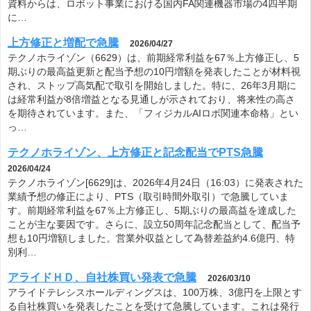
資料からは、ロボット事業における国内FA関連機器市場の4四半期
に…
上方修正と増配で急騰
2026/04/27
テクノホライゾン（6629）は、前期経常利益を67％上方修正し、5
期ぶりの最高益更新と配当予想の10円増額を発表したことが材料視
され、ストップ高気配で取引を開始しました。特に、26年3月期に
は経常利益が8倍増益となる見通しが示されており、将来性の高さ
を期待されています。また、「フィジカルAIロボ関連本命格」とい
っ…
テクノホライゾン、上方修正と記念配当でPTS急騰
2026/04/24
テクノホライゾン[6629]は、2026年4月24日（16:03）に発表された
業績予想の修正により、PTS（取引時間外取引）で急騰していま
す。前期経常利益を67％上方修正し、5期ぶりの最高益を達成した
ことが主な要因です。さらに、設立50周年記念配当として、配当予
想も10円増額しました。営業外収益として為替差益約4.6億円、特
別利…
アライドＨＤ、自社株買い発表で急騰
2026/03/10
アライドテレシスホールディングスは、100万株、3億円を上限とす
る自社株買いを発表したことを受けて急騰しています。これは発行