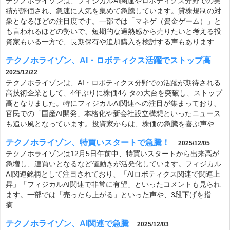
テクノホライゾンは、フィジカルAI関連やロボティクス分野での実
績が評価され、急速に人気を集めて急騰しています。貸株規制の対
象となるほどの注目度です。一部では「マネゲ（資金ゲーム）」と
も言われるほどの勢いで、短期的な過熱感から売りたいと考える投
資家もいる一方で、長期保有や追加購入を検討する声もあります…
テクノホライゾン、AI・ロボティクス活躍でストップ高
2025/12/22
テクノホライゾンは、AI・ロボティクス分野での活躍が期待される
高技術企業として、4年ぶりに株価4ケタの大台を突破し、ストップ
高となりました。特にフィジカルAI関連への注目が集まっており、
官民での「国産AI開発」本格化や新会社設立構想といったニュース
も追い風となっています。投資家からは、株価の急騰を喜ぶ声や…
テクノホライゾン、特買いスタートで急騰！
2025/12/05
テクノホライゾンは12月5日午前中、特買いスタートから出来高が
急増し、連買いとなるなど値動きが活発化しています。フィジカル
AI関連銘柄として注目されており、「AIロボティクス関連で関連上
昇」「フィジカルAI関連で非常に有望」といったコメントも見られ
ます。一部では「売ったら上がる」といった声や、3段下げを指
摘…
テクノホライゾン、AI関連で急騰
2025/12/03