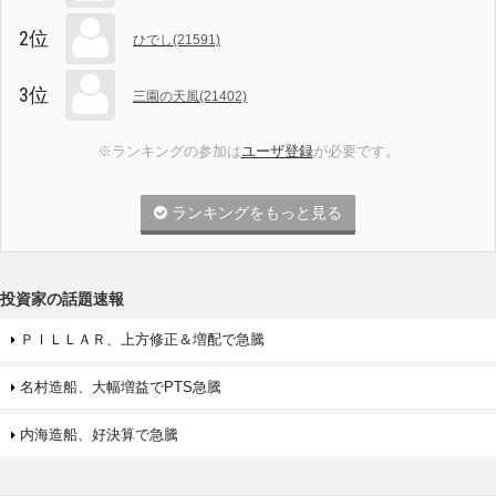
2位
ひでし(21591)
3位
三園の天風(21402)
※ランキングの参加は
ユーザ登録
が必要です。
ランキングをもっと見る
投資家の話題速報
ＰＩＬＬＡＲ、上方修正＆増配で急騰
名村造船、大幅増益でPTS急騰
内海造船、好決算で急騰