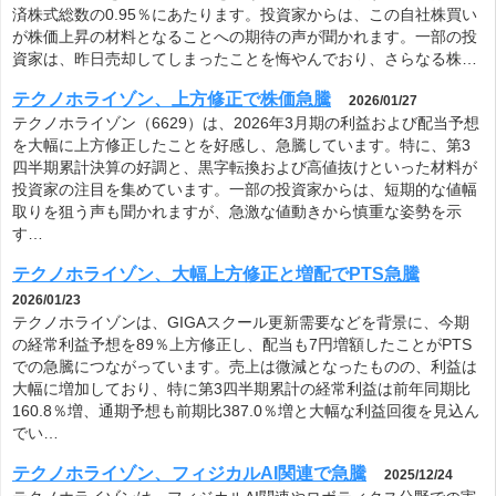
済株式総数の0.95％にあたります。投資家からは、この自社株買い
が株価上昇の材料となることへの期待の声が聞かれます。一部の投
資家は、昨日売却してしまったことを悔やんでおり、さらなる株…
テクノホライゾン、上方修正で株価急騰
2026/01/27
テクノホライゾン（6629）は、2026年3月期の利益および配当予想
を大幅に上方修正したことを好感し、急騰しています。特に、第3
四半期累計決算の好調と、黒字転換および高値抜けといった材料が
投資家の注目を集めています。一部の投資家からは、短期的な値幅
取りを狙う声も聞かれますが、急激な値動きから慎重な姿勢を示
す…
テクノホライゾン、大幅上方修正と増配でPTS急騰
2026/01/23
テクノホライゾンは、GIGAスクール更新需要などを背景に、今期
の経常利益予想を89％上方修正し、配当も7円増額したことがPTS
での急騰につながっています。売上は微減となったものの、利益は
大幅に増加しており、特に第3四半期累計の経常利益は前年同期比
160.8％増、通期予想も前期比387.0％増と大幅な利益回復を見込ん
でい…
テクノホライゾン、フィジカルAI関連で急騰
2025/12/24