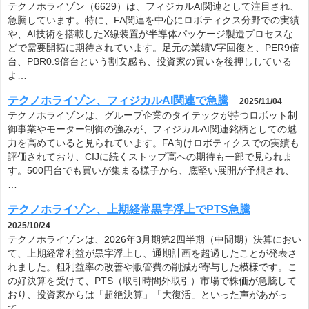
テクノホライゾン（6629）は、フィジカルAI関連として注目され、
急騰しています。特に、FA関連を中心にロボティクス分野での実績
や、AI技術を搭載したX線装置が半導体パッケージ製造プロセスな
どで需要開拓に期待されています。足元の業績V字回復と、PER9倍
台、PBR0.9倍台という割安感も、投資家の買いを後押ししている
よ…
テクノホライゾン、フィジカルAI関連で急騰
2025/11/04
テクノホライゾンは、グループ企業のタイテックが持つロボット制
御事業やモーター制御の強みが、フィジカルAI関連銘柄としての魅
力を高めていると見られています。FA向けロボティクスでの実績も
評価されており、CIJに続くストップ高への期待も一部で見られま
す。500円台でも買いが集まる様子から、底堅い展開が予想され、
…
テクノホライゾン、上期経常黒字浮上でPTS急騰
2025/10/24
テクノホライゾンは、2026年3月期第2四半期（中間期）決算におい
て、上期経常利益が黒字浮上し、通期計画を超過したことが発表さ
れました。粗利益率の改善や販管費の削減が寄与した模様です。こ
の好決算を受けて、PTS（取引時間外取引）市場で株価が急騰して
おり、投資家からは「超絶決算」「大復活」といった声があがっ
て…