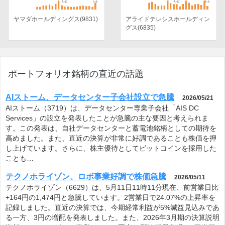
ヤマダホールディングス(9831)
アライドテレシスホールディン
グス(6835)
ポートフォリオ銘柄の直近の話題
AIストーム、データセンター子会社設立で急騰
2026/05/21
AIストーム（3719）は、データセンター専業子会社「AIS DC
Services」の設立を発表したことが急騰の主な要因と考えられま
す。この発表は、自社データセンターと蓄電池銘柄としての期待を
高めました。また、直近の決算が非常に好調であることも株価を押
し上げています。さらに、株主優待としてビットコインを採用した
ことも…
テクノホライゾン、ロボ事業好調で株価急騰
2026/05/11
テクノホライゾン（6629）は、5月11日11時11分現在、前営業日比
+164円の1,474円と急騰しています。2営業日で24.07%の上昇率を
記録しました。直近の決算では、今期経常利益が5%減益見込みであ
る一方、3円の増配を発表しました。また、2026年3月期の決算説明