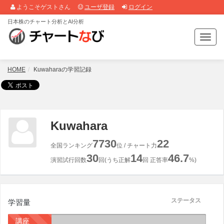
ようこそゲストさん
ユーザ登録
ログイン
日本株のチャート分析とAI分析
T
o
g
g
HOME
Kuwaharaの学習記録
l
e
n
a
v
Kuwahara
i
g
7730
22
全国ランキング
位 / チャート力
a
30
14
46.7
t
演習試行回数
回(うち正解
回 正答率
%)
i
o
n
ステータス
学習量
講座