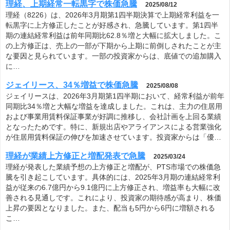
理経、上期経常一転黒字で株価急騰
2025/08/12
理経（8226）は、2026年3月期第1四半期決算で上期経常利益を一
転黒字に上方修正したことが好感され、急騰しています。第1四半
期の連結経常利益は前年同期比62.8％増と大幅に拡大しました。こ
の上方修正は、売上の一部が下期から上期に前倒しされたことが主
な要因と見られています。一部の投資家からは、底値での追加購入
に…
ジェイリース、34％増益で株価急騰
2025/08/08
ジェイリースは、2026年3月期第1四半期において、経常利益が前年
同期比34％増と大幅な増益を達成しました。これは、主力の住居用
および事業用賃料保証事業が好調に推移し、会社計画を上回る業績
となったためです。特に、新規出店やアライアンスによる営業強化
が住居用賃料保証の伸びを加速させています。投資家からは「優…
理経が業績上方修正と増配発表で急騰
2025/03/24
理経が発表した業績予想の上方修正と増配が、PTS市場での株価急
騰を引き起こしています。具体的には、2025年3月期の連結経常利
益が従来の6.7億円から9.1億円に上方修正され、増益率も大幅に改
善される見通しです。これにより、投資家の期待感が高まり、株価
上昇の要因となりました。また、配当も5円から6円に増額される
こ…