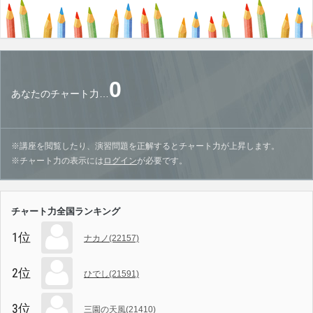
0
あなたのチャート力…
※講座を閲覧したり、演習問題を正解するとチャート力が上昇します。
※チャート力の表示には
ログイン
が必要です。
チャート力全国ランキング
1位
ナカノ(22157)
2位
ひでし(21591)
3位
三園の天風(21410)