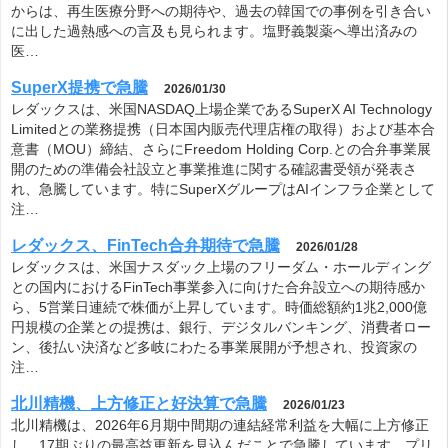
からは、再生医療分野への期待や、過去の韓国での事例を引き合い
に出した過熱感への言及も見られます。塩野義製薬へ導出済みの
医…
SuperX提携で急騰
2026/01/30
レダックスは、米国NASDAQ上場企業であるSuperX AI Technology
Limitedとの業務提携（日本国内販売代理店権の取得）および基本合
意書（MOU）締結、さらにFreedom Holding Corp.との合弁事業展
開のための準備会社設立と事業推進に関する確認書受領が発表さ
れ、急騰しています。特にSuperXグループはAIインフラ企業として
注…
レダックス、FinTech合弁期待で急騰
2026/01/28
レダックスは、米国ナスダック上場のフリーダム・ホールディング
との国内におけるFinTech事業参入に向けた合弁設立への期待感か
ら、5営業日連続で株価が上昇しています。時価総額約1兆2,000億
円規模の企業との提携は、銀行、デジタルバンキング、消費者ロー
ン、後払い決済など多岐にわたる事業展開が予想され、投資家の
注…
北川精機、上方修正と好決算で急騰
2026/01/23
北川精機は、2026年6月期中間期の連結経常利益を大幅に上方修正
し、17期ぶりの最高益更新を見込んだことで急騰しています。プリ