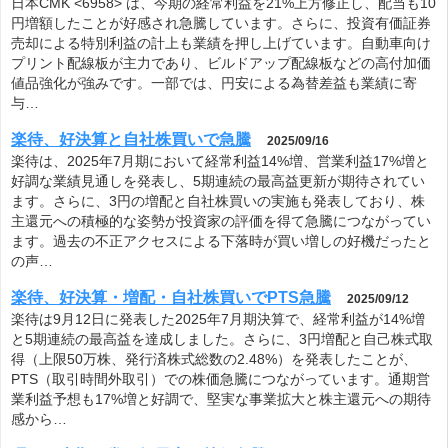
日本CMK <6958> は、今期の経常利益を21%上方修正し、配当も10
円増額したことが好感され急騰しています。さらに、投資有価証券
売却による特別利益の計上も業績を押し上げています。自動車向け
プリント配線板が主力であり、ビルドアップ配線板などの高付加価
値品強化が強みです。一部では、円安による為替差益も業績に寄
与…
楽待、好決算と自社株買いで急騰
2025/09/16
楽待は、2025年7月期において経常利益14%増、営業利益17%増と
好調な業績見通しを発表し、5期連続の最高益更新が期待されてい
ます。さらに、3円の増配と自社株買いの実施も発表しており、株
主還元への積極的な姿勢が投資家の評価を得て急騰につながってい
ます。過去の不正アクセスによる下落時が買い増しの好機だったと
の声…
楽待、好決算・増配・自社株買いでPTS急騰
2025/09/12
楽待は9月12日に発表した2025年7月期決算で、経常利益が14%増
と5期連続の最高益を達成しました。さらに、3円増配と自己株式取
得（上限50万株、発行済株式総数の2.48%）を発表したことが、
PTS（取引時間外取引）での株価急騰につながっています。通期営
業利益予想も17%増と好調で、堅実な事業拡大と株主還元への期待
感から…