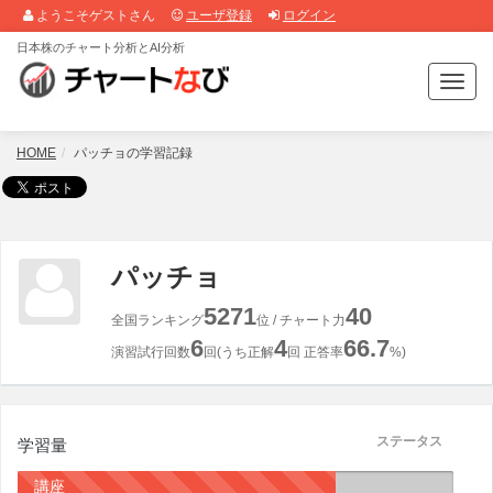
ようこそゲストさん
ユーザ登録
ログイン
日本株のチャート分析とAI分析
T
o
g
g
HOME
パッチョの学習記録
l
e
n
a
v
パッチョ
i
g
5271
40
全国ランキング
位 / チャート力
a
6
4
66.7
t
演習試行回数
回(うち正解
回 正答率
%)
i
o
n
ステータス
学習量
講座