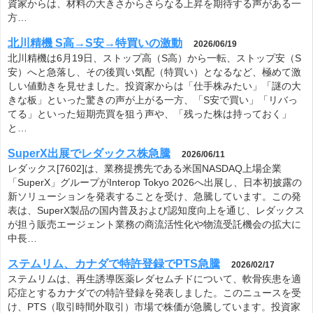
資家からは、材料の大きさからさらなる上昇を期待する声がある一
方…
北川精機 S高→S安→特買いの激動
2026/06/19
北川精機は6月19日、ストップ高（S高）から一転、ストップ安（S
安）へと急落し、その後買い気配（特買い）となるなど、極めて激
しい値動きを見せました。投資家からは「仕手株みたい」「謎の大
きな板」といった驚きの声が上がる一方、「S安で買い」「リバっ
てる」といった短期売買を狙う声や、「残った株は持っておく」
と…
SuperX出展でレダックス株急騰
2026/06/11
レダックス[7602]は、業務提携先である米国NASDAQ上場企業
「SuperX」グループがInterop Tokyo 2026へ出展し、日本初披露の
新ソリューションを発表することを受け、急騰しています。この発
表は、SuperX製品の国内普及および認知度向上を通じ、レダックス
が担う販売エージェント業務の商流活性化や物流受託機会の拡大に
中長…
ステムリム、カナダで特許登録でPTS急騰
2026/02/17
ステムリムは、再生誘導医薬レダセムチドについて、軟骨疾患を適
応症とするカナダでの特許登録を発表しました。このニュースを受
け、PTS（取引時間外取引）市場で株価が急騰しています。投資家