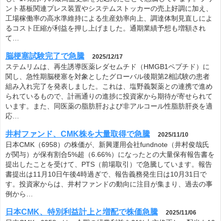
ント基板関連プレス装置やシステムストッカーの売上好調に加え、
工場稼働率の高水準維持による生産効率向上、調達体制見直しによ
るコスト圧縮が利益を押し上げました。通期業績予想も増額され
て…
脳梗塞試験完了で急騰
2025/12/17
ステムリムは、再生誘導医薬レダセムチド（HMGB1ペプチド）に
関し、急性期脳梗塞を対象としたグローバル後期第2相試験の患者
組み入れ完了を発表しました。これは、塩野義製薬との連携で進め
られているもので、計画通りの進捗に投資家から期待が寄せられて
います。また、同医薬の脂肪肝および非アルコール性脂肪肝炎を適
応…
井村ファンド、CMK株を大量取得で急騰
2025/11/10
日本CMK（6958）の株価が、新興運用会社fundnote（井村俊哉氏
が関与）が保有割合5%超（6.66%）になったとの大量保有報告書を
提出したことを受けて、PTS（前場取引）で急騰しています。報告
書提出は11月10日午後4時過ぎで、報告義務発生日は10月31日で
す。投資家からは、井村ファンドの動向に注目が集まり、過去の事
例から…
日本CMK、特別利益計上と増配で株価急騰
2025/11/06