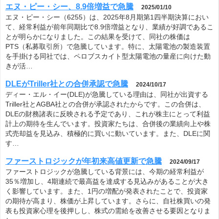
エヌ・ピー・シー、8.9倍増益で急騰
2025/01/10
エヌ・ピー・シー（6255）は、2025年8月期第1四半期決算におい
て、経常利益が前年同期比で8.9倍増益となり、業績が好調であるこ
とが明らかになりました。この結果を受けて、同社の株価は
PTS（私募取引所）で急騰しています。特に、太陽電池の製造装置
を手掛ける同社では、ペロブスカイト型太陽電池の量産に向けた動
きが活…
DLEがTriller社との合併承認で急騰
2024/10/17
ディー・エル・イー(DLE)が急騰している理由は、同社が出資する
Triller社とAGBA社との合併が承認されたからです。この合併は、
DLEの財務諸表に反映される予定であり、これが株主にとって利益
計上の期待を生んでいます。投資家たちは、合併後の業績向上や株
式売却益を見込み、積極的に買いに動いています。また、DLEに関
す…
ファーストロジックが年初来高値更新で急騰
2024/09/17
ファーストロジックが急騰している背景には、今期の経常利益が
35％増加し、4期連続で最高益を達成する見込みがあることが大き
く影響しています。また、1円の増配が発表されたことで、投資家
の期待が高まり、株価が上昇しています。さらに、自社株買いの発
表も投資家心理を後押しし、株式の需給を改善させる要因となりま