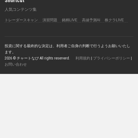
Shortcut
人気コンテンツ集
トレーダースキャン
演習問題
銘柄LIVE
高値予測AI
株クラLIVE
投資に関する最終的な決定は、利用者ご自身の判断で行うようお願いいたし
ます。
2026 © チャートなび All rights reserverd.
利用規約
|
プライバシーポリシー
|
お問い合わせ