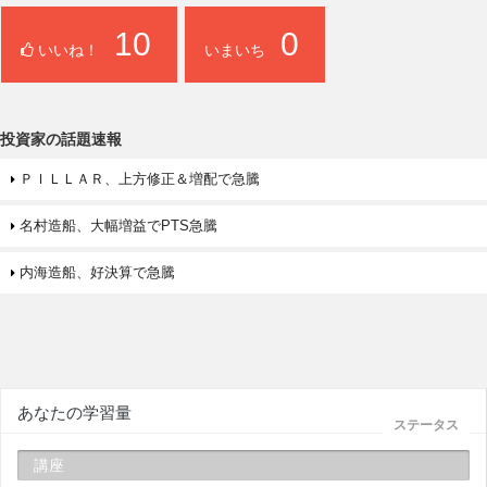
10
0
いいね！
いまいち
投資家の話題速報
ＰＩＬＬＡＲ、上方修正＆増配で急騰
名村造船、大幅増益でPTS急騰
内海造船、好決算で急騰
あなたの学習量
ステータス
講座