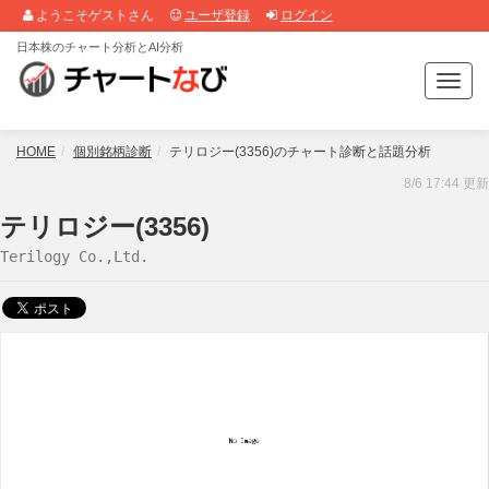
ようこそゲストさん
ユーザ登録
ログイン
日本株のチャート分析とAI分析
T
o
g
g
HOME
個別銘柄診断
テリロジー(3356)のチャート診断と話題分析
l
8/6 17:44 更新
e
n
テリロジー(3356)
a
Terilogy Co.,Ltd.
v
i
g
a
t
i
o
n