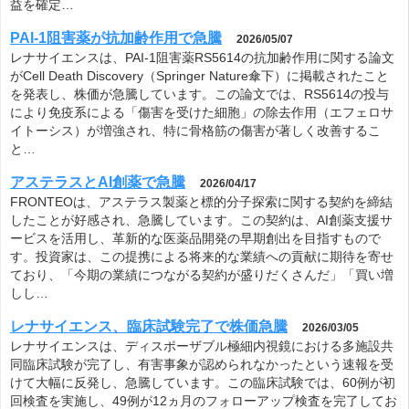
益を確定…
PAI-1阻害薬が抗加齢作用で急騰
2026/05/07
レナサイエンスは、PAI-1阻害薬RS5614の抗加齢作用に関する論文
がCell Death Discovery（Springer Nature傘下）に掲載されたこと
を発表し、株価が急騰しています。この論文では、RS5614の投与
により免疫系による「傷害を受けた細胞」の除去作用（エフェロサ
イトーシス）が増強され、特に骨格筋の傷害が著しく改善するこ
と…
アステラスとAI創薬で急騰
2026/04/17
FRONTEOは、アステラス製薬と標的分子探索に関する契約を締結
したことが好感され、急騰しています。この契約は、AI創薬支援サ
ービスを活用し、革新的な医薬品開発の早期創出を目指すもので
す。投資家は、この提携による将来的な業績への貢献に期待を寄せ
ており、「今期の業績につながる契約が盛りだくさんだ」「買い増
しし…
レナサイエンス、臨床試験完了で株価急騰
2026/03/05
レナサイエンスは、ディスポーザブル極細内視鏡における多施設共
同臨床試験が完了し、有害事象が認められなかったという速報を受
けて大幅に反発し、急騰しています。この臨床試験では、60例が初
回検査を実施し、49例が12ヵ月のフォローアップ検査を完了してお