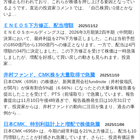
方修正も行われており、これらが株価を押し上げる要因となってい
るようです。直近の投資家コメントでは、「自己株買い1億とかな
いよ…
ＥＮＥＯＳ下方修正、配当増額
2025/11/12
ＥＮＥＯＳホールディングスは、2026年3月期第2四半期（中間期）
決算において、最終利益を27%下方修正しました。これは当初予想
の1850億円から1350億円への修正となります。一方で、配当は4円
増額の34円に決定しました。この下方修正を受けて株価は一時急落
しましたが、増配を好感して買い戻しの動きも見られます。投資
家…
井村ファンド、CMK株を大量取得で急騰
2025/11/10
日本CMK（6958）の株価が、新興運用会社fundnote（井村俊哉氏
が関与）が保有割合5%超（6.66%）になったとの大量保有報告書を
提出したことを受けて、PTS（前場取引）で急騰しています。報告
書提出は11月10日午後4時過ぎで、報告義務発生日は10月31日で
す。投資家からは、井村ファンドの動向に注目が集まり、過去の事
例から…
日本CMK、特別利益計上と増配で株価急騰
2025/11/06
日本CMK <6958> は、今期の経常利益を21%上方修正し、配当も10
円増額したことが好感され急騰しています。さらに、投資有価証券