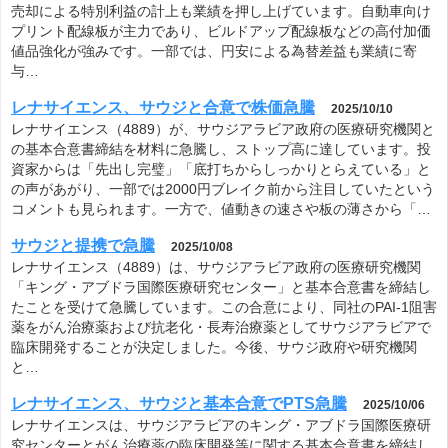
売却による特別利益の計上も業績を押し上げています。自動車向け
プリント配線板が主力であり、ビルドアップ配線板などの高付加価
値品強化が強みです。一部では、円安による為替差益も業績に寄
与…
レナサイエンス、サウジと合意で株価急騰
2025/10/10
レナサイエンス（4889）が、サウジアラビア政府の医療研究機関と
の基本合意書締結を材料に急騰し、ストップ高に達しています。投
資家からは「先出し完璧」「底打ちからしっかりとらえている」と
の声があがり、一部では2000円ブレイク前から注目していたという
コメントも見られます。一方で、値動きの速さや板の薄さから「…
サウジと提携で急騰
2025/10/08
レナサイエンス（4889）は、サウジアラビア政府の医療研究機関
「キング・アブドラ国際医療研究センター」と基本合意書を締結し
たことを受けて急騰しています。この合意により、同社のPAI-1阻害
薬をがん治療薬および抗老化・長寿治療薬としてサウジアラビアで
臨床開発することが決定しました。今後、サウジ政府や研究機関
と…
レナサイエンス、サウジと基本合意でPTS急騰
2025/10/06
レナサイエンスは、サウジアラビアのキング・アブドラ国際医療研
究センターとがん治療薬の臨床開発等に関する基本合意書を締結し