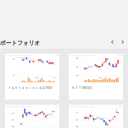
ポートフォリオ
ｆａｎｔａｓｉｓｔａ(1783)
ＮＴＴ(9432)