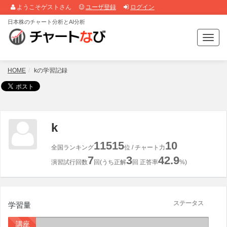
ようこそゲストさん
ユーザ登録
ログイン
日本株のチャート分析とAI分析
T
o
g
g
HOME
kの学習記録
l
e
n
a
v
k
i
g
11515
10
全国ランキング
位 / チャート力
a
7
3
42.9
t
演習試行回数
回(うち正解
回 正答率
%)
i
o
n
ステータス
学習量
講座