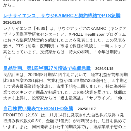
から…
レナサイエンス、サウジKAIMRCと契約締結でPTS急騰
2026/02/09
レナサイエンス【4889】は、サウジアラビアのKAIMRC（キングア
ブドラ国際医学研究センター）と、XPRIZE Healthspanプログラム
における臨床試験契約を締結したことを発表しました。この発表を
受け、PTS（前場・夜間取引）市場で株価が急騰し、一時ストップ
高となっています。投資家からは「特大の材料」「今年は期待」
「キ…
良品計画、第1四半期37％増益で株価急騰
2026/01/15
良品計画は、2026年8月期第1四半期において、経常利益が前年同期
比36.8％増の291億円、営業利益が29.3％増の283億円と、四半期と
して過去最高業績を達成し、市場予想を上回りました。特に海外事
業でのスキンケア商品が好調でした。この好決算を受けて、株価は
大きく上昇し、投資家からは「過去最高益」「サプライズ」「伸…
自己株買い発表でFRONTEO急騰
2025/11/17
FRONTEO（2158）は、11月14日に発表された自己株式取得（発
行済み株式数の0.5％、金額で1億円）が材料視され、注目を集めて
います。また、同日発表された中間期決算では、連結業績予想の上