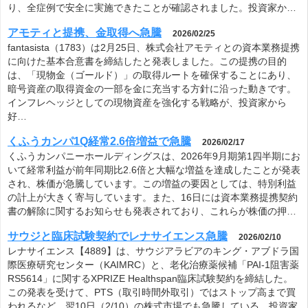
り、全症例で安全に実施できたことが確認されました。投資家か…
アモティと提携、金取得へ急騰
2026/02/25
fantasista（1783）は2月25日、株式会社アモティとの資本業務提携
に向けた基本合意書を締結したと発表しました。この提携の目的
は、「現物金（ゴールド）」の取得ルートを確保することにあり、
暗号資産の取得資金の一部を金に充当する方針に沿った動きです。
インフレヘッジとしての現物資産を強化する戦略が、投資家から
好…
くふうカンパ1Q経常2.6倍増益で急騰
2026/02/17
くふうカンパニーホールディングスは、2026年9月期第1四半期にお
いて経常利益が前年同期比2.6倍と大幅な増益を達成したことが発表
され、株価が急騰しています。この増益の要因としては、特別利益
の計上が大きく寄与しています。また、16日には資本業務提携契約
書の解除に関するお知らせも発表されており、これらが株価の押…
サウジと臨床試験契約でレナサイエンス急騰
2026/02/10
レナサイエンス【4889】は、サウジアラビアのキング・アブドラ国
際医療研究センター（KAIMRC）と、老化治療薬候補「PAI-1阻害薬
RS5614」に関するXPRIZE Healthspan臨床試験契約を締結した。
この発表を受けて、PTS（取引時間外取引）ではストップ高まで買
われるなど、翌10日（2/10）の株式市場でも急騰している。投資家