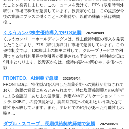
たことを発表しました。このニュースを受けて、PTS（取引時間外
取引）市場で株価が急騰しています。投資家からは、この提携が今
後の業績にプラスに働くことへの期待や、以前の株価下落は機関
投…
くふうカンパ株主優待導入でPTS急騰
2025/09/09
くふうカンパニーホールディングスは、株主優待制度の導入を発表
したことにより、PTS（取引所取引）市場で急騰しています。この
優待制度では、100株以上の株主に対して、グループサービスで利
用できる無料利用券や割引券が提供される予定です。権利確定日は
9月末となります。投資家からは、優待内容への関心や、株価への
影…
FRONTEO、AI創薬で急騰
2025/09/04
FRONTEOは、特化型AIを活用した創薬分野への貢献が期待されて
おり、急騰の背景にあるとみられます。特に塩野義製薬とのAI解析
による会話型「あたまの健康度」判定Webアプリケーション「トー
クラボKIBIT」の提供開始は、認知症判定への応用という新たな可
能性を示唆しています。また、テレビでの紹介があった可能性も示
唆さ…
ダブル・スコープ、長期供給契約締結で急騰
2025/08/28