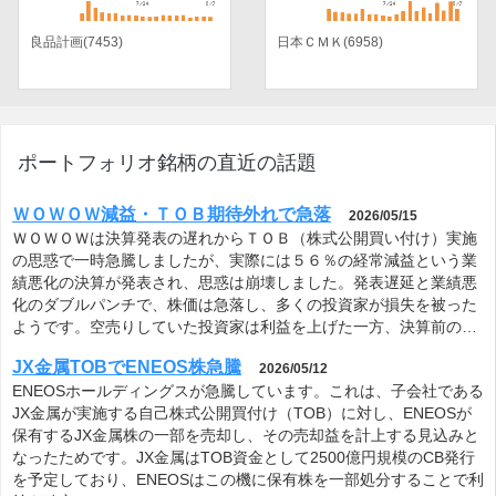
良品計画(7453)
日本ＣＭＫ(6958)
ポートフォリオ銘柄の直近の話題
ＷＯＷＯＷ減益・ＴＯＢ期待外れで急落
2026/05/15
ＷＯＷＯＷは決算発表の遅れからＴＯＢ（株式公開買い付け）実施
の思惑で一時急騰しましたが、実際には５６％の経常減益という業
績悪化の決算が発表され、思惑は崩壊しました。発表遅延と業績悪
化のダブルパンチで、株価は急落し、多くの投資家が損失を被った
ようです。空売りしていた投資家は利益を上げた一方、決算前の…
JX金属TOBでENEOS株急騰
2026/05/12
ENEOSホールディングスが急騰しています。これは、子会社である
JX金属が実施する自己株式公開買付け（TOB）に対し、ENEOSが
保有するJX金属株の一部を売却し、その売却益を計上する見込みと
なったためです。JX金属はTOB資金として2500億円規模のCB発行
を予定しており、ENEOSはこの機に保有株を一部処分することで利