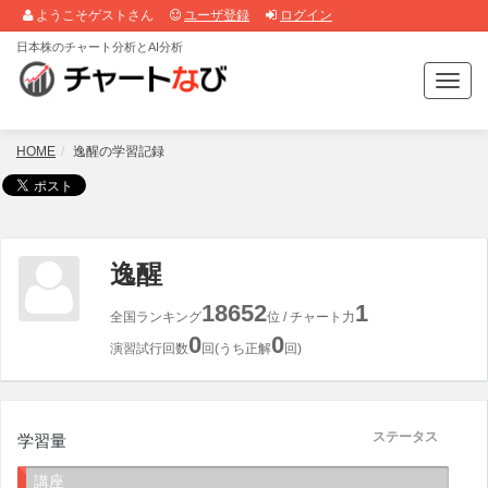
ようこそゲストさん
ユーザ登録
ログイン
日本株のチャート分析とAI分析
T
o
g
g
HOME
逸醒の学習記録
l
e
n
a
v
逸醒
i
g
18652
1
全国ランキング
位 / チャート力
a
0
0
t
演習試行回数
回(うち正解
回)
i
o
n
ステータス
学習量
講座