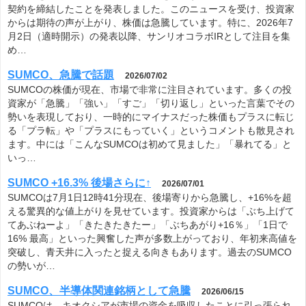
契約を締結したことを発表しました。このニュースを受け、投資家
からは期待の声が上がり、株価は急騰しています。特に、2026年7
月2日（適時開示）の発表以降、サンリオコラボIRとして注目を集
め…
SUMCO、急騰で話題
2026/07/02
SUMCOの株価が現在、市場で非常に注目されています。多くの投
資家が「急騰」「強い」「すご」「切り返し」といった言葉でその
勢いを表現しており、一時的にマイナスだった株価もプラスに転じ
る「プラ転」や「プラスにもっていく」というコメントも散見され
ます。中には「こんなSUMCOは初めて見ました」「暴れてる」と
いっ…
SUMCO +16.3% 後場さらに↑
2026/07/01
SUMCOは7月1日12時41分現在、後場寄りから急騰し、+16%を超
える驚異的な値上がりを見せています。投資家からは「ぶち上げて
てあぶねーよ」「きたきたきたー」「ぶちあがり+16％」「1日で
16% 最高」といった興奮した声が多数上がっており、年初来高値を
突破し、青天井に入ったと捉える向きもあります。過去のSUMCO
の勢いが…
SUMCO、半導体関連銘柄として急騰
2026/06/15
SUMCOは、キオクシアが市場の資金を吸収したことに引っ張られ