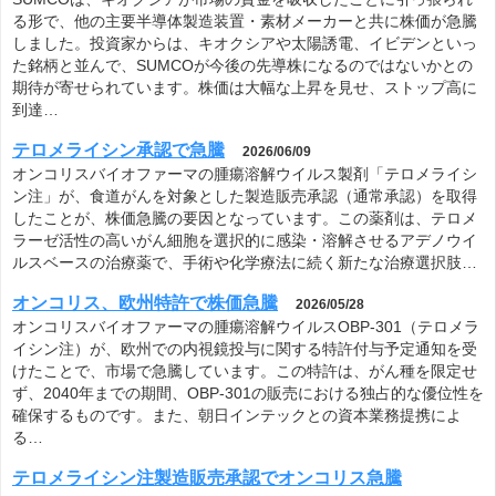
る形で、他の主要半導体製造装置・素材メーカーと共に株価が急騰
しました。投資家からは、キオクシアや太陽誘電、イビデンといっ
た銘柄と並んで、SUMCOが今後の先導株になるのではないかとの
期待が寄せられています。株価は大幅な上昇を見せ、ストップ高に
到達…
テロメライシン承認で急騰
2026/06/09
オンコリスバイオファーマの腫瘍溶解ウイルス製剤「テロメライシ
ン注」が、食道がんを対象とした製造販売承認（通常承認）を取得
したことが、株価急騰の要因となっています。この薬剤は、テロメ
ラーゼ活性の高いがん細胞を選択的に感染・溶解させるアデノウイ
ルスベースの治療薬で、手術や化学療法に続く新たな治療選択肢…
オンコリス、欧州特許で株価急騰
2026/05/28
オンコリスバイオファーマの腫瘍溶解ウイルスOBP-301（テロメラ
イシン注）が、欧州での内視鏡投与に関する特許付与予定通知を受
けたことで、市場で急騰しています。この特許は、がん種を限定せ
ず、2040年までの期間、OBP-301の販売における独占的な優位性を
確保するものです。また、朝日インテックとの資本業務提携によ
る…
テロメライシン注製造販売承認でオンコリス急騰