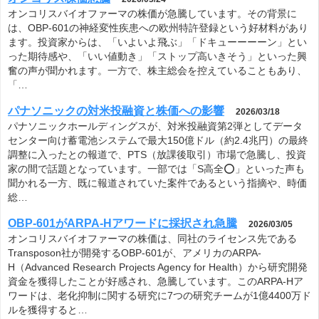
オンコリスバイオファーマの株価が急騰しています。その背景に
は、OBP-601の神経変性疾患への欧州特許登録という好材料があり
ます。投資家からは、「いよいよ飛ぶ」「ドキューーーーン」とい
った期待感や、「いい値動き」「ストップ高いきそう」といった興
奮の声が聞かれます。一方で、株主総会を控えていることもあり、
「…
パナソニックの対米投融資と株価への影響
2026/03/18
パナソニックホールディングスが、対米投融資第2弾としてデータ
センター向け蓄電池システムで最大150億ドル（約2.4兆円）の最終
調整に入ったとの報道で、PTS（放課後取引）市場で急騰し、投資
家の間で話題となっています。一部では「S高全⭕️」といった声も
聞かれる一方、既に報道されていた案件であるという指摘や、時価
総…
OBP-601がARPA-Hアワードに採択され急騰
2026/03/05
オンコリスバイオファーマの株価は、同社のライセンス先である
Transposon社が開発するOBP-601が、アメリカのARPA-
H（Advanced Research Projects Agency for Health）から研究開発
資金を獲得したことが好感され、急騰しています。このARPA-Hア
ワードは、老化抑制に関する研究に7つの研究チームが1億4400万ド
ルを獲得すると…