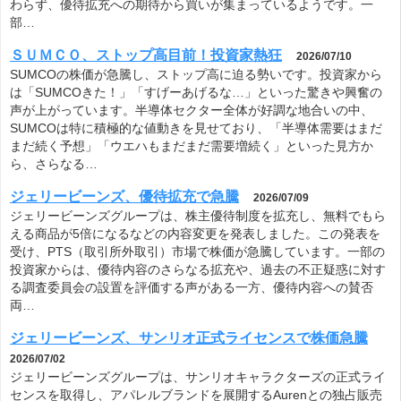
わらず、優待拡充への期待から買いが集まっているようです。一
部…
ＳＵＭＣＯ、ストップ高目前！投資家熱狂
2026/07/10
SUMCOの株価が急騰し、ストップ高に迫る勢いです。投資家から
は「SUMCOきた！」「すげーあげるな…」といった驚きや興奮の
声が上がっています。半導体セクター全体が好調な地合いの中、
SUMCOは特に積極的な値動きを見せており、「半導体需要はまだ
まだ続く予想」「ウエハもまだまだ需要増続く」といった見方か
ら、さらなる…
ジェリービーンズ、優待拡充で急騰
2026/07/09
ジェリービーンズグループは、株主優待制度を拡充し、無料でもら
える商品が5倍になるなどの内容変更を発表しました。この発表を
受け、PTS（取引所外取引）市場で株価が急騰しています。一部の
投資家からは、優待内容のさらなる拡充や、過去の不正疑惑に対す
る調査委員会の設置を評価する声がある一方、優待内容への賛否
両…
ジェリービーンズ、サンリオ正式ライセンスで株価急騰
2026/07/02
ジェリービーンズグループは、サンリオキャラクターズの正式ライ
センスを取得し、アパレルブランドを展開するAurenとの独占販売