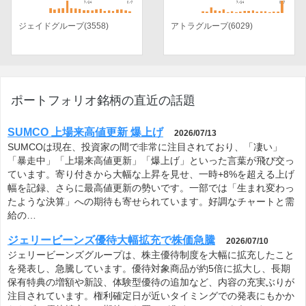
ジェイドグループ(3558)
アトラグループ(6029)
ポートフォリオ銘柄の直近の話題
SUMCO 上場来高値更新 爆上げ
2026/07/13
SUMCOは現在、投資家の間で非常に注目されており、「凄い」
「暴走中」「上場来高値更新」「爆上げ」といった言葉が飛び交っ
ています。寄り付きから大幅な上昇を見せ、一時+8%を超える上げ
幅を記録、さらに最高値更新の勢いです。一部では「生まれ変わっ
たような決算」への期待も寄せられています。好調なチャートと需
給の…
ジェリービーンズ優待大幅拡充で株価急騰
2026/07/10
ジェリービーンズグループは、株主優待制度を大幅に拡充したこと
を発表し、急騰しています。優待対象商品が約5倍に拡大し、長期
保有特典の増額や新設、体験型優待の追加など、内容の充実ぶりが
注目されています。権利確定日が近いタイミングでの発表にもかか