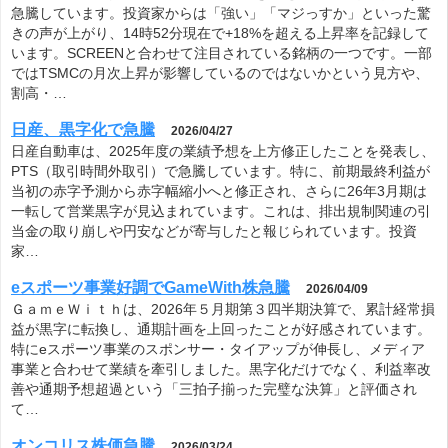
急騰しています。投資家からは「強い」「マジっすか」といった驚
きの声が上がり、14時52分現在で+18%を超える上昇率を記録して
います。SCREENと合わせて注目されている銘柄の一つです。一部
ではTSMCの月次上昇が影響しているのではないかという見方や、
割高・…
日産、黒字化で急騰
2026/04/27
日産自動車は、2025年度の業績予想を上方修正したことを発表し、
PTS（取引時間外取引）で急騰しています。特に、前期最終利益が
当初の赤字予測から赤字幅縮小へと修正され、さらに26年3月期は
一転して営業黒字が見込まれています。これは、排出規制関連の引
当金の取り崩しや円安などが寄与したと報じられています。投資
家…
eスポーツ事業好調でGameWith株急騰
2026/04/09
ＧａｍｅＷｉｔｈは、2026年５月期第３四半期決算で、累計経常損
益が黒字に転換し、通期計画を上回ったことが好感されています。
特にeスポーツ事業のスポンサー・タイアップが伸長し、メディア
事業と合わせて業績を牽引しました。黒字化だけでなく、利益率改
善や通期予想超過という「三拍子揃った完璧な決算」と評価され
て…
オンコリス株価急騰
2026/03/24