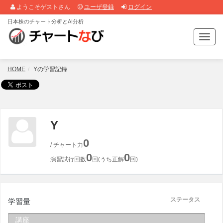
ようこそゲストさん
ユーザ登録
ログイン
日本株のチャート分析とAI分析
T
o
g
g
HOME
Yの学習記録
l
e
n
a
v
Y
i
g
0
/ チャート力
a
0
0
t
演習試行回数
回(うち正解
回)
i
o
n
ステータス
学習量
講座