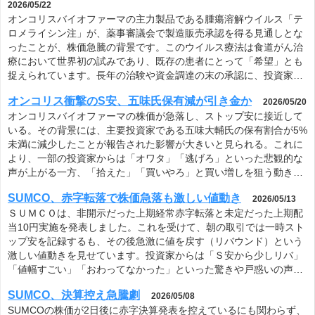
2026/05/22
オンコリスバイオファーマの主力製品である腫瘍溶解ウイルス「テ
ロメライシン注」が、薬事審議会で製造販売承認を得る見通しとな
ったことが、株価急騰の背景です。このウイルス療法は食道がん治
療において世界初の試みであり、既存の患者にとって「希望」とも
捉えられています。長年の治験や資金調達の末の承認に、投資家…
オンコリス衝撃のS安、五味氏保有減が引き金か
2026/05/20
オンコリスバイオファーマの株価が急落し、ストップ安に接近して
いる。その背景には、主要投資家である五味大輔氏の保有割合が5%
未満に減少したことが報告された影響が大きいと見られる。これに
より、一部の投資家からは「オワタ」「逃げろ」といった悲観的な
声が上がる一方、「拾えた」「買いやろ」と買い増しを狙う動き…
SUMCO、赤字転落で株価急落も激しい値動き
2026/05/13
ＳＵＭＣＯは、非開示だった上期経常赤字転落と未定だった上期配
当10円実施を発表しました。これを受けて、朝の取引では一時スト
ップ安を記録するも、その後急激に値を戻す（リバウンド）という
激しい値動きを見せています。投資家からは「Ｓ安から少しリバ」
「値幅すごい」「おわってなかった」といった驚きや戸惑いの声…
SUMCO、決算控え急騰劇
2026/05/08
SUMCOの株価が2日後に赤字決算発表を控えているにも関わらず、