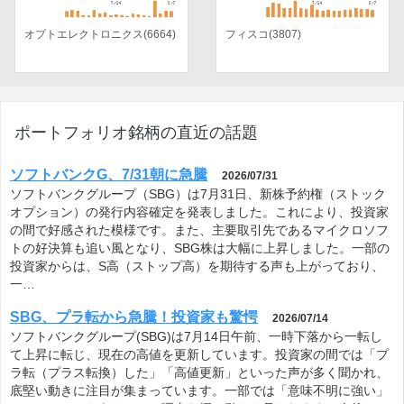
オプトエレクトロニクス(6664)
フィスコ(3807)
ポートフォリオ銘柄の直近の話題
ソフトバンクG、7/31朝に急騰
2026/07/31
ソフトバンクグループ（SBG）は7月31日、新株予約権（ストック
オプション）の発行内容確定を発表しました。これにより、投資家
の間で好感された模様です。また、主要取引先であるマイクロソフ
トの好決算も追い風となり、SBG株は大幅に上昇しました。一部の
投資家からは、S高（ストップ高）を期待する声も上がっており、
一…
SBG、プラ転から急騰！投資家も驚愕
2026/07/14
ソフトバンクグループ(SBG)は7月14日午前、一時下落から一転し
て上昇に転じ、現在の高値を更新しています。投資家の間では「プ
ラ転（プラス転換）した」「高値更新」といった声が多く聞かれ、
底堅い動きに注目が集まっています。一部では「意味不明に強い」