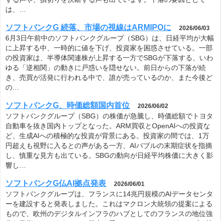
は、…
ソフトバンクG 続落、市場の視線はARMIPOに
2026/06/03
6月3日午前中のソフトバンクグループ（SBG）は、日経平均が大幅
に上昇する中、一時的に値を下げ、投資家を困惑させている。一部
の投資家は、半導体関連株が上昇する一方でSBGが下落する、いわ
ゆる「逆相関」の動きに戸惑いを隠せない。前日からの下落が続
き、売買が活発に行われる中で、誰が売っているのか、また今後ど
の…
ソフトバンクG、時価総額国内首位
2026/06/02
ソフトバンクグループ（SBG）の株価が急騰し、時価総額でトヨタ
自動車を抜き国内トップとなった。ARM買収とOpenAIへの投資な
ど、生成AIへの積極的な投資が背景にある。投資家の間では、1万
円超えも視野に入るとの声がある一方、AIバブルの末期症状を指摘
し、慎重な見方も出ている。SBGの動向が日経平均株価に大きく影
響し…
ソフトバンクG仏AI拠点発表
2026/06/01
ソフトバンクグループは、フランスに14兆円規模のAIデータセンタ
ーを建設すると発表しました。これはマクロン大統領の提案による
もので、欧州のデジタルインフラのハブとしてのフランスの地位強