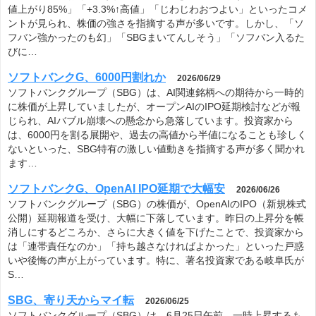
値上がり85%」「+3.3%↑高値」「じわじわおつよい」といったコメ
ントが見られ、株価の強さを指摘する声が多いです。しかし、「ソ
フバン強かったのも幻」「SBGまいてんしそう」「ソフバン入るた
びに…
ソフトバンクG、6000円割れか
2026/06/29
ソフトバンクグループ（SBG）は、AI関連銘柄への期待から一時的
に株価が上昇していましたが、オープンAIのIPO延期検討などが報
じられ、AIバブル崩壊への懸念から急落しています。投資家から
は、6000円を割る展開や、過去の高値から半値になることも珍しく
ないといった、SBG特有の激しい値動きを指摘する声が多く聞かれ
ます…
ソフトバンクG、OpenAI IPO延期で大幅安
2026/06/26
ソフトバンクグループ（SBG）の株価が、OpenAIのIPO（新規株式
公開）延期報道を受け、大幅に下落しています。昨日の上昇分を帳
消しにするどころか、さらに大きく値を下げたことで、投資家から
は「連帯責任なのか」「持ち越さなければよかった」といった戸惑
いや後悔の声が上がっています。特に、著名投資家である岐阜氏が
S…
SBG、寄り天からマイ転
2026/06/25
ソフトバンクグループ（SBG）は、6月25日午前、一時上昇するも