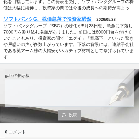
化を目指しています。この発表を受け、ソフトバンクグループの株
価は大幅に続伸し、投資家の間では今後の成長への期待が高まっ…
ソフトバンクG、株価急落で投資家騒然
2026/05/28
ソフトバンクグループ（SBG）の株価が5月28日朝、急激に下落し
7000円を割り込む場面がありました。前日には8000円台を付けて
いたこともあり、投資家の間で「エグイ」「乱高下」といった驚き
や戸惑いの声が多数上がっています。下落の背景には、連結子会社
である英アーム株の大幅安がネガティブ材料として挙げられていま
す…
gaboの掲示板
投稿
0
コメント