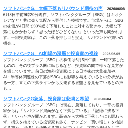
ソフトバンクG、大幅下落もリバウンド期待の声
2026/06/08
6月8日午前9時20分現在、ソフトバンクグループ（SBG）はキオク
シアなどと共に売り気配から寄付した模様です。市場からは、SBG
の株価が4日間で30%近く下落したことに対する驚きや、大幅な下
落にもかかわらず「思ったほどひどくない」といった声も聞かれま
す。一部投資家は、この下落を押し目と捉え、リバウンドや買いの
機会…
ソフトバンクG、AI相場の深層と投資家の視線
2026/06/05
ソフトバンクグループ（SBG）の株価は6月5日午前、一時下落した
ものの、その後プラス圏に転じるなど、投資家の間で様々な見方が
交錯しています。前日の海外投資家による日本株の大量売却や、
AI・半導体関連株の下落がSBGにも影響を与えているとの分析があ
る一方、直近の下落ラインから反発する底堅さを見せているとの声
も…
ソフトバンクG急落、投資家は悲鳴と希望
2026/06/04
ソフトバンクグループ（SBG）は現在、急落しており、一部の投資
家からは「リバウンド局面がなく下落している」「記憶に残る下
落」といった声が聞かれます。高値から大幅に下落したにも関わら
ず、損失を抱えている投資家も多く、ナンピン（買い増し）を検討
する声や、損切りを決断する声も出ています。下落の要因として