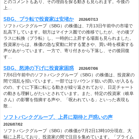
とのコメントもあり、その理由を探る動きも見られます。今後の
上…
SBG、プラ転で投資家は安堵か
2026/07/13
ソフトバンクグループ（SBG）の株価は、7月13日午前中の市場で
乱高下しています。朝方はマイナス圏での推移でしたが、その後プ
ラスに転換（プラ転）し、一時的に上昇する場面も見られました。
投資家からは、株価の急な変動に対する驚きや、買い時を模索する
声があがっています。一方で、寄り付きから下落し、その後回復
す…
SBG、怒涛の下げに投資家困惑
2026/07/06
7月6日午前中のソフトバンクグループ（SBG）の株価は、投資家の
間で混乱を招いています。一部ではリバウンド狙いの買いが入るも
のの、すぐに下落に転じる動きが繰り返されており、日足チャート
の動きも理解しがたいとされています。また、特定の投資家（岐阜
さん）の影響を指摘する声や、「呪われている」といった表現も
散…
ソフトバンクグループ、上昇に期待と戸惑いの声
2026/07/02
ソフトバンクグループ（SBG）の株価が7月2日13時10分現在、大
幅に上昇しており、投資家の間で注目を集めています。「プライム