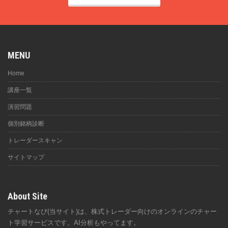
MENU
Home
講座一覧
演習問題
個別銘柄診断
トレーダースキャン
サイトマップ
About Site
チャートなび(当サイト)は、株式トレーダー向けのオンラインのチャー
ト学習サービスです。AI分析もやってます。