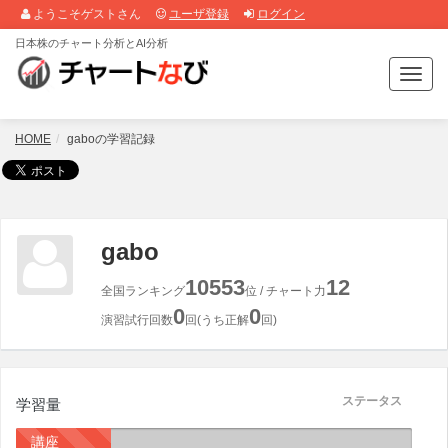
ようこそゲストさん
ユーザ登録
ログイン
日本株のチャート分析とAI分析
T
o
g
g
HOME
gaboの学習記録
l
e
n
a
v
gabo
i
g
10553
12
全国ランキング
位 / チャート力
a
0
0
t
演習試行回数
回(うち正解
回)
i
o
n
ステータス
学習量
講座