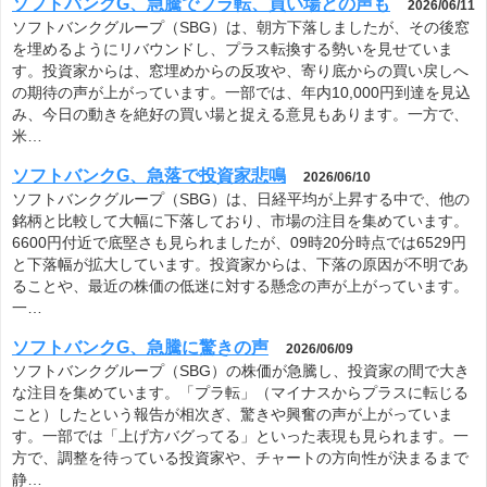
ソフトバンクG、急騰でプラ転、買い場との声も
2026/06/11
ソフトバンクグループ（SBG）は、朝方下落しましたが、その後窓
を埋めるようにリバウンドし、プラス転換する勢いを見せていま
す。投資家からは、窓埋めからの反攻や、寄り底からの買い戻しへ
の期待の声が上がっています。一部では、年内10,000円到達を見込
み、今日の動きを絶好の買い場と捉える意見もあります。一方で、
米…
ソフトバンクG、急落で投資家悲鳴
2026/06/10
ソフトバンクグループ（SBG）は、日経平均が上昇する中で、他の
銘柄と比較して大幅に下落しており、市場の注目を集めています。
6600円付近で底堅さも見られましたが、09時20分時点では6529円
と下落幅が拡大しています。投資家からは、下落の原因が不明であ
ることや、最近の株価の低迷に対する懸念の声が上がっています。
一…
ソフトバンクG、急騰に驚きの声
2026/06/09
ソフトバンクグループ（SBG）の株価が急騰し、投資家の間で大き
な注目を集めています。「プラ転」（マイナスからプラスに転じる
こと）したという報告が相次ぎ、驚きや興奮の声が上がっていま
す。一部では「上げ方バグってる」といった表現も見られます。一
方で、調整を待っている投資家や、チャートの方向性が決まるまで
静…