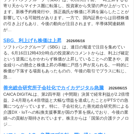
寄り天からマイナス圏に転落し、投資家から失望の声が上がってい
ます。新株予約権発行や、孫正義氏が株価に不満を漏らしたことが
影響している可能性があります。一方で、国内証券からは目標株価
の引き上げもあり、今後の動向が注目されます。半導体関連銘柄
が…
SBG、利上げも株価は上昇
2026/06/16
ソフトバンクグループ（SBG）は、連日の報道で注目を集めてい
る。6月16日12時43分時点の投資家のコメントからは、利上げ確定
という逆風にもかかわらず株価が上昇していることへの驚きや、資
金繰りへの懸念と株価上昇の乖離に戸惑う声が見られる。一時的に
株価が下落する場面もあったものの、午後の取引でプラスに転じ、
急…
善光総合研究所子会社化でカイカデジタル急騰
2026/06/15
CAICA DIGITALは、第2四半期（中間期）決算で経常利益が2.2倍増
益、2-4月期も4.4倍増益と大幅な増益を達成したことがPTSでの急
騰につながっています。特に、子会社化した善光総合研究所による
介護DX・IoTへの転換支援事業が国の予算を掴んでおり、今後の業
績への貢献が期待されています。株主からは「国策の介護テクノロ
ジ…