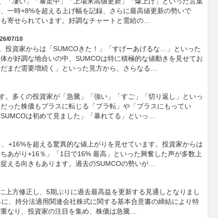
り、「凄い」「暴走中」「上場来高値更新」「爆上げ」といった言葉
、一時+8%を超える上げ幅を記録、さらに最高値更新の勢いで
待も寄せられています。好調なチャートと需給の…
26/07/10
。投資家からは「SUMCOきた！」「すげーあげるな…」といった
体が好調な地合いの中、SUMCOは特に積極的な値動きを見せてお
まだまだ需要増続く」といった見方から、さらなる…
ます。多くの投資家が「急騰」「強い」「すご」「切り返し」といっ
スだった株価もプラスに転じる「プラ転」や「プラスにもってい
SUMCOは初めて見ました」「暴れてる」といっ…
騰し、+16%を超える驚異的な値上がりを見せています。投資家からは
あがり+16％」「1日で16% 最高」といった興奮した声が多数上
捉える向きもあります。過去のSUMCOの勢いが…
増益に上方修正し、5期ぶりに過去最高益を更新する見通しとなりまし
らに、持分法適用関連会社株式に関する基本合意書の締結により特
が重なり、投資家の注目を集め、株価は急騰…