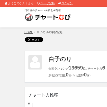
ようこそゲストさん
ユーザ登録
ログイン
日本株のチャート分析とAI分析
HOME
白子のりの学習記録
白子のり
13659
6
全国ランキング
位 / チャート力
0
0
演習試行回数
回(うち正解
回)
チャート力推移