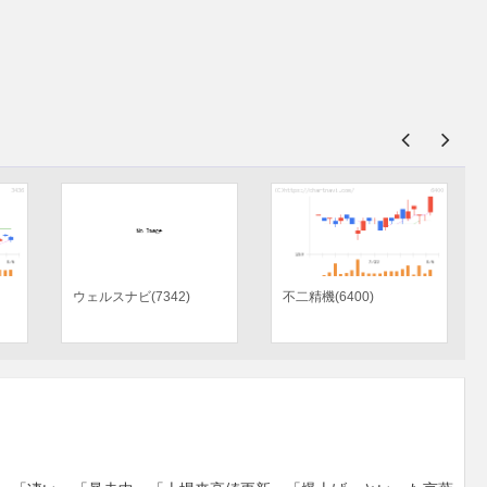
Ｓｕｎ Ａｓｔｅｒｉｓ
エムスリー(2413)
ｋ(4053)