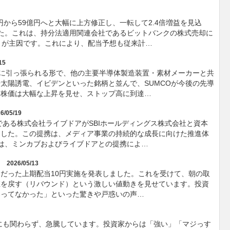
円から59億円へと大幅に上方修正し、一転して2.4倍増益を見込
た。これは、持分法適用関連会社であるビットバンクの株式売却に
とが主因です。これにより、配当予想も従来計…
15
とに引っ張られる形で、他の主要半導体製造装置・素材メーカーと共
太陽誘電、イビデンといった銘柄と並んで、SUMCOが今後の先導
。株価は大幅な上昇を見せ、ストップ高に到達…
6/05/19
である株式会社ライブドアがSBIホールディングス株式会社と資本
ました。この提携は、メディア事業の持続的な成長に向けた推進体
スは、ミンカブおよびライブドアとの提携によ…
2026/05/13
だった上期配当10円実施を発表しました。これを受けて、朝の取
値を戻す（リバウンド）という激しい値動きを見せています。投資
わってなかった」といった驚きや戸惑いの声…
るにも関わらず、急騰しています。投資家からは「強い」「マジっす