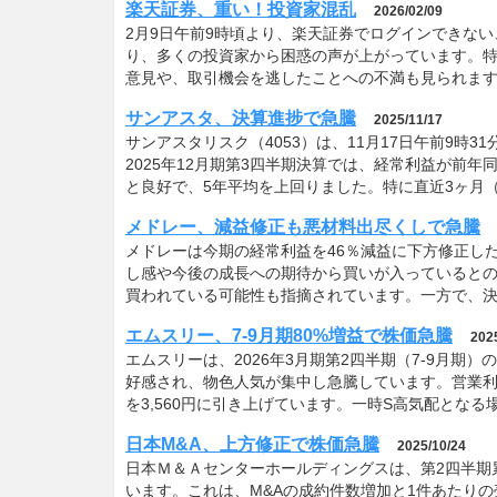
楽天証券、重い！投資家混乱
2026/02/09
2月9日午前9時頃より、楽天証券でログインできな
り、多くの投資家から困惑の声が上がっています。
意見や、取引機会を逃したことへの不満も見られま
サンアスタ、決算進捗で急騰
2025/11/17
サンアスタリスク（4053）は、11月17日午前9時
2025年12月期第3四半期決算では、経常利益が前年同
と良好で、5年平均を上回りました。特に直近3ヶ月（
メドレー、減益修正も悪材料出尽くしで急騰
メドレーは今期の経常利益を46％減益に下方修正し
し感や今後の成長への期待から買いが入っていると
買われている可能性も指摘されています。一方で、
エムスリー、7-9月期80%増益で株価急騰
202
エムスリーは、2026年3月期第2四半期（7-9月期
好感され、物色人気が集中し急騰しています。営業
を3,560円に引き上げています。一時S高気配とな
日本M&A、上方修正で株価急騰
2025/10/24
日本Ｍ＆Ａセンターホールディングスは、第2四半期累
います。これは、M&Aの成約件数増加と1件あたり