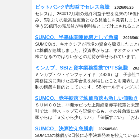
ビットバンク売却益でセレス急騰
2026/06/25
セレスは、26年12月期の最終利益予想を従来の16億
み、5期ぶりの最高益更新となる見通しを発表しまし
伴う55億円の売却益が特別利益として計上されるこ
SUMCO、半導体関連銘柄として急騰
2026/06/
SUMCOは、キオクシアが市場の資金を吸収したこ
に株価が急騰しました。投資家からは、キオクシアや
株になるのではないかとの期待が寄せられています
ミンカブ、SBIと資本業務提携でPTS急騰
202
ミンカブ・ジ・インフォノイド（4436）は、子会社
業務提携に向けた基本合意を締結したことを発表し
制の構築を目的としています。SBIホールディング
SUMCO、赤字転落で株価急落も激しい値動き
ＳＵＭＣＯは、非開示だった上期経常赤字転落と未定
引では一時ストップ安を記録するも、その後急激に
家からは「Ｓ安から少しリバ」「値幅すごい」「お
SUMCO、決算控え急騰劇
2026/05/08
SUMCOの株価が2日後に赤字決算発表を控えてい