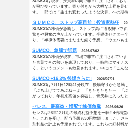
SUMCOは現在、投資家の間で非常に注目されてお
が飛び交っています。寄り付きから大幅な上昇を見せ
す。一部では「生まれ変わったような決算」への期
ＳＵＭＣＯ、ストップ高目前！投資家熱狂
20
SUMCOの株価が急騰し、ストップ高に迫る勢いです
驚きや興奮の声が上がっています。半導体セクター全
り、「半導体需要はまだまだ続く予想」「ウエハも
SUMCO、急騰で話題
2026/07/02
SUMCOの株価が現在、市場で非常に注目されてい
た言葉でその勢いを表現しており、一時的にマイナ
く」というコメントも散見されます。中には「こんな
SUMCO +16.3% 後場さらに↑
2026/07/01
SUMCOは7月1日12時41分現在、後場寄りから急
「ぶち上げててあぶねーよ」「きたきたきたー」「ぶち
がっており、年初来高値を突破し、青天井に入ったと
セレス、最高益・増配で株価急騰
2026/06/26
セレスは26年12月期の最終利益予想を一転2.4倍
た。これを受け、配当予想も30円増額しました。さ
別利益の計上も予定されています。これらの好材料