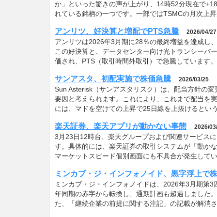
か」といった驚きの声が上がり、14時52分現在で+1
れている銘柄の一つです。一部ではTSMCの月次上
アンリツ、好決算と増配でPTS急騰
2026/04/27
アンリツは2026年3月期に28％の最終増益を達成し
この好決算と、データセンター向け光トランシーバ
価され、PTS（取引時間外取引）で急騰しています
サンアスタ、初配実施で株価急騰
2026/03/25
Sun Asterisk（サンアスタリスク）は、配当
要因と考えられます。これにより、これまで配当を実
には、マドを空けての上昇で25日線を上抜けるとい
楽天証券、楽天アプリが動かない事態
2026/03
3月23日12時台、楽天グループおよび関連サービ
す。具体的には、楽天証券の取引システムが「動か
マーケットスピード個別画面にも不具合が発生して
ミンカブ・ジ・インフォノイド、黒字浮上で
ミンカブ・ジ・インフォノイドは、2026年3月期第3
年同期の赤字から転換し、通期計画も超過しました
た、「継続企業の前提に関する注記」の記載が解消