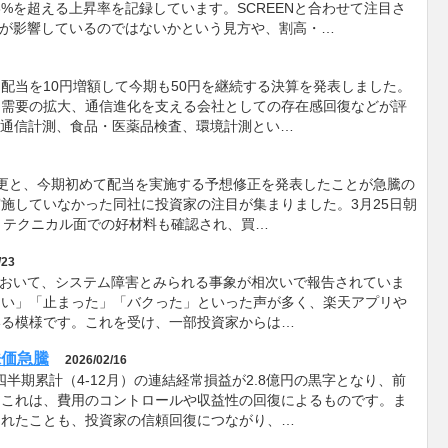
8%を超える上昇率を記録しています。SCREENと合わせて注目さ
昇が影響しているのではないかという見方や、割高・…
、配当を10円増額して今期も50円を継続する決算を発表しました。
ー需要の拡大、通信進化を支える会社としての存在感回復などが評
。通信計測、食品・医薬品検査、環境計測とい…
方針の変更と、今期初めて配当を実施する予想修正を発表したことが急騰の
施していなかった同社に投資家の注目が集まりました。3月25日朝
うテクニカル面での好材料も確認され、買…
/23
スにおいて、システム障害とみられる事象が相次いで報告されていま
ない」「止まった」「バクった」といった声が多く、楽天アプリや
いる模様です。これを受け、一部投資家からは…
株価急騰
2026/02/16
四半期累計（4-12月）の連結経常損益が2.8億円の黒字となり、前
。これは、費用のコントロールや収益性の回復によるものです。ま
されたことも、投資家の信頼回復につながり、…