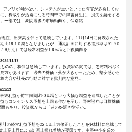
い、アプリが開かない、システムが重いといった障害が多発してお
特に、株取引が活発になる時間帯での障害発生に、損失を懸念する
す。一部では、衆院選後の市場動向や、個別銘…
31分現在、出来高を伴って急騰しています。11月14日に発表された
期比19.1％減となりましたが、通期計画に対する進捗率は91.9％
7-9月期）では経常利益が1.9％増と回復傾向を…
2025/11/17
たものの、株価は急騰しています。投資家の間では、悪材料出尽く
の見方があります。過去の株価下落が大きかったため、割安感から
決算内容や社長の行動に対する批判的な意見…
5/11/13
）の最終利益が前年同期比80％増という大幅な増益を達成したことが
利益もコンセンサス予想を上回る伸びを示し、野村證券は目標株価
る場面もあり、投資家からは「昔の好調さ復活か…
計の経常利益予想を22.1％上方修正したことを好材料に急騰して
の売上高上昇による計画上振れ着地が要因です。中堅中小企業の