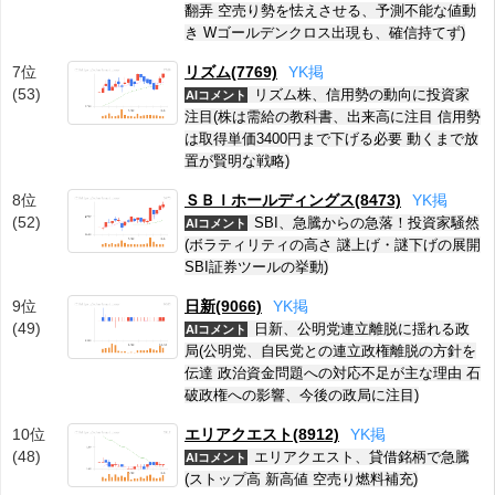
翻弄 空売り勢を怯えさせる、予測不能な値動
き Wゴールデンクロス出現も、確信持てず)
7位
リズム(7769)
Y
K
掲
(53)
リズム株、信用勢の動向に投資家
AIコメント
注目(株は需給の教科書、出来高に注目 信用勢
は取得単価3400円まで下げる必要 動くまで放
置が賢明な戦略)
8位
ＳＢＩホールディングス(8473)
Y
K
掲
(52)
SBI、急騰からの急落！投資家騒然
AIコメント
(ボラティリティの高さ 謎上げ・謎下げの展開
SBI証券ツールの挙動)
9位
日新(9066)
Y
K
掲
(49)
日新、公明党連立離脱に揺れる政
AIコメント
局(公明党、自民党との連立政権離脱の方針を
伝達 政治資金問題への対応不足が主な理由 石
破政権への影響、今後の政局に注目)
10位
エリアクエスト(8912)
Y
K
掲
(48)
エリアクエスト、貸借銘柄で急騰
AIコメント
(ストップ高 新高値 空売り燃料補充)