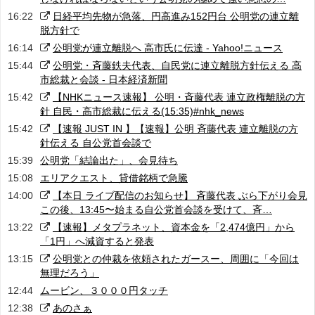
16:22
日経平均先物が急落、円高進み152円台 公明党の連立離
脱方針で
16:14
公明党が連立離脱へ 高市氏に伝達 - Yahoo!ニュース
15:44
公明党・斉藤鉄夫代表、自民党に連立離脱方針伝える 高
市総裁と会談 - 日本経済新聞
15:42
【NHKニュース速報】 公明・斉藤代表 連立政権離脱の方
針 自民・高市総裁に伝える(15:35)#nhk_news
15:42
【速報 JUST IN 】【速報】公明 斉藤代表 連立離脱の方
針伝える 自公党首会談で
15:39
公明党「結論出た」、会見待ち
15:08
エリアクエスト、貸借銘柄で急騰
14:00
【本日 ライブ配信のお知らせ】 斉藤代表 ぶら下がり会見
この後、13:45〜始まる自公党首会談を受けて、斉…
13:22
【速報】メタプラネット、資本金を「2,474億円」から
「1円」へ減資すると発表
13:15
公明党との仲裁を依頼されたガースー、周囲に「今回は
無理だろう」
12:44
ムービン、３０００円タッチ
12:38
あのさぁ