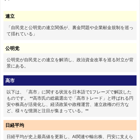
連立
「自民党と公明党の連立関係が、裏金問題や企業献金規制を巡っ
て揺れている」
公明党
公明党が自民党との連立を解消し、政治資金改革を巡る対立が背
景にある。
高市
以下は、「高市」に関する状況を日本語で1フレーズで解説した
ものです。 **高市氏の総裁選出で「高市トレード」と呼ばれる円
安や株高が活発化し、経済政策や政権運営、連立政権の行方な
ど、様々な憶測と注目が集まっている。**
日経平均
日経平均が史上最高値を更新し、AI関連や輸出株、円安に支えら