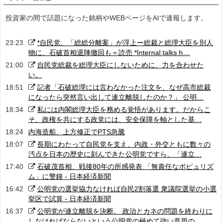
投資家の間で話題になった銘柄やWEBページをAIで速報します。
23:23
*自民党、「総総分離案」が浮上ー総裁と総理大臣を別人
物に、石破首相退陣撤回も＝読売 *Internal talks h…
21:00
自民党総裁を総理大臣にしないために、力を合わせた
い。
18:51
記者「石破総理には言わなかった注文を、なぜ高市総裁
になったら突然言い出して連立離脱したのか？」 公明…
18:34
私には内閣総理大臣を務める覚悟があります。だからこ
そ、政権を共にする政党には、安全保障を軸とした基…
18:24
内海造船、上方修正でPTS急騰
18:07
長期にわたって自民党を支え、内政・外交ともに数々の
汚点を日本の歴史に刻んできた公明党ですら、「連立…
17:40
石破茂首相、戦後80年の所感発表 「無責任なポピュリズ
ム」に警鐘 - 日本経済新聞
16:42
公明党の選挙協力なければ自民2割落選 衆議院選挙の小選
挙区で試算 - 日本経済新聞
16:37
公明党が連立離脱を決断。 政治とカネの問題を終わりに
しなければならないという公明党の極めて強い意思の…