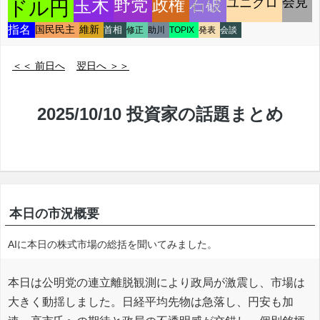
ユニクロ
会見
玉木
野党
政権
石破
ドル円
指名
国民民主
維新
首相
修正
助川
TOPIX
発表
会談
＜＜ 前日へ
翌日へ ＞＞
2025/10/10 投資家の話題まとめ
本日の市況概要
AIに本日の株式市場の総括を聞いてみました。
本日は公明党の連立離脱観測により政局が激震し、市場は
大きく動揺しました。日経平均先物は急落し、円安も加