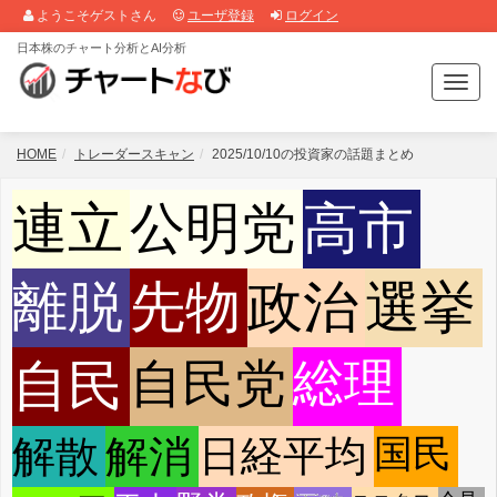
ようこそゲストさん
ユーザ登録
ログイン
日本株のチャート分析とAI分析
T
o
g
g
HOME
トレーダースキャン
2025/10/10の投資家の話題まとめ
l
e
連立
公明党
高市
n
a
v
i
離脱
先物
政治
選挙
g
a
t
総理
自民
自民党
i
o
n
国民
解散
解消
日経平均