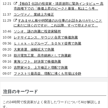
12:21
【独自】伝説の投資家・清原達郎に緊急インタビュー 高
市政権下での「株価上昇のピークと暴落」私はこう考…
11:37
コンヴァノ、業績上方修正
11:29
すみません株やIR関連のお仕事のお話をありがたいこと
に未だに頂くのですが、これ以降、すべて控えさせて…
10:46
ソシオ、謎の急騰に投資家騒然
10:08
レナサイエンス、サウジと合意で株価急騰
09:36
Ｌｉｎｋ－Ｕグループ、ＳＯＮＹ提携で急騰
09:20
大東港運、値幅拡大で急騰
09:18
助川電気工業、高市銘柄として急騰劇
09:16
東海ソフト、好決算で株価急騰
09:10
吉野家ＨＤ、上方修正と増配で急騰
09:07
ファストリ最高益、増配に沸くも市場は冷静
注目のキーワード
この24時間で投資家がよく発言したワードについてAIが解説しま
す。