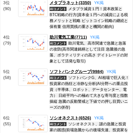
3位
メタプラネット(3350)
Y
K
掲
(90)
メタプラ減資１円！資本政策と
AIコメント
BTC戦略の行方(資本金１円への減資による税
務メリットと戦略 ビットコイン戦略の継続と
保有量 信用買残の重さと機関の動向)
4位
助川電気工業(7711)
Y
K
掲
(79)
助川電気、高市関連で急騰と急落
AIコメント
の攻防(高市関連銘柄として注目 急騰後の急
落、ボラティリティの高さ デイトレードの対
象として活発な取引)
5位
ソフトバンクグループ(9984)
Y
K
掲
(58)
ソフトバンクG、AI相場で巨人化！
AIコメント
投資家の熱狂と冷静な分析(AI分野への重点投
資（半導体、ロボット、データセンター、電
力） 日経平均への極めて大きな寄与度と指数
操縦 急騰の反動警戒と下値での押し目買いニ
ーズの併存)
6位
ソシオネクスト(6526)
Y
K
掲
(55)
ソシオネクスト、謎の急騰と投資
AIコメント
家の困惑(前場急騰からの後場失速、投資家を