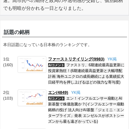
速。高市氏への期待と政局の不透明感が交錯し、個別銘柄
でも明暗が分かれる一日となりました。
話題の銘柄
本日話題になっている日本株のランキングです。
1位
ファーストリテイリング(9983)
Y
K
掲
(160)
ファストリ、6期連続最高益更新に
AIコメント
投資家熱狂！(6期連続最高益更新と大幅増配
計画 海外ユニクロの成長継続による業績拡大
日経平均を押し上げるほどの強力な寄与度)
2位
エン(4849)
Y
K
掲
(103)
エン！インフルエンサー扇動とAI
AIコメント
新基盤で株価急騰か？(インフルエンサー扇動
銘柄の投げ 法人向けAI基盤「ジェミニ・エン
タープライズ」発表 エンゼルスがポストシー
ズンから最も遠ざかっている)