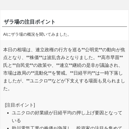
ザラ場の注目ポイント
AIにザラ場の概況を聞いてみました。
本日の相場は、連立政権の行方を巡る**公明党**の動向が焦
点となり、**株価**は波乱含みとなりました。**高市早苗**
氏と**自民党**の政策や、**連立**継続の是非が議論され、
市場は政局の**流動化**を警戒。**日経平均**は一時下落し
ましたが、**ユニクロ**などが下支えする場面も見られまし
た。
[注目ポイント]
ユニクロの好業績が日経平均の押し上げ要因となって
いる
助川電気工業の株価が急落し、投資家の注目を集めて