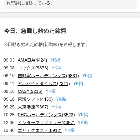
れ堅調に推移している。
今日、急騰し始めた銘柄
今日動き始めた銘柄(初動株)を速報します。
09:03
AMAZIA(4424)
Y
K
掲
09:08
コックス(9876)
Y
K
掲
09:10
吉野家ホールディングス(9861)
Y
K
掲
09:11
アルバイトタイムス(2341)
Y
K
掲
09:16
CASY(9215)
Y
K
掲
09:16
東海ソフト(4430)
Y
K
掲
09:25
大東港運(9367)
Y
K
掲
10:25
PHCホールディングス(6523)
Y
K
掲
12:35
インターファクトリー(4057)
Y
K
掲
13:40
エリアクエスト(8912)
Y
K
掲