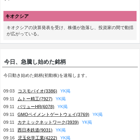
キオクシア
キオクシアの決算発表を受け、株価が急落し、投資家の間で動揺
が広がっている。
今日、急騰し始めた銘柄
今日動き始めた銘柄(初動株)を速報します。
09:03
コスモバイオ(3386)
Y
K
掲
09:11
ムトー精工(7927)
Y
K
掲
09:11
バリューHR(6078)
Y
K
掲
09:11
GMOペイメントゲートウェイ(3769)
Y
K
掲
09:11
カナミックネットワーク(3939)
Y
K
掲
09:11
西日本鉄道(9031)
Y
K
掲
09:16
児玉化学工業(4222)
Y
K
掲