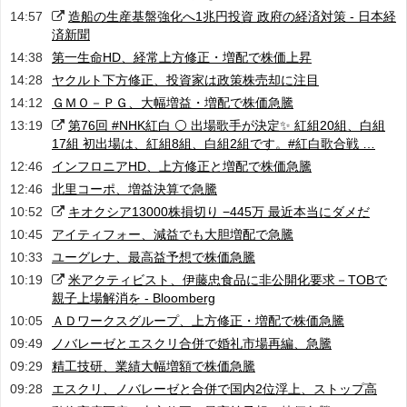
14:57
造船の生産基盤強化へ1兆円投資 政府の経済対策 - 日本経
済新聞
14:38
第一生命HD、経常上方修正・増配で株価上昇
14:28
ヤクルト下方修正、投資家は政策株売却に注目
14:12
ＧＭＯ－ＰＧ、大幅増益・増配で株価急騰
13:19
第76回 #NHK紅白 ⚪️ 出場歌手が決定✨ 紅組20組、白組
17組 初出場は、紅組8組、白組2組です。#紅白歌合戦 …
12:46
インフロニアHD、上方修正と増配で株価急騰
12:46
北里コーポ、増益決算で急騰
10:52
キオクシア13000株損切り −445万 最近本当にダメだ
10:45
アイティフォー、減益でも大胆増配で急騰
10:33
ユーグレナ、最高益予想で株価急騰
10:19
米アクティビスト、伊藤忠食品に非公開化要求－TOBで
親子上場解消を - Bloomberg
10:05
ＡＤワークスグループ、上方修正・増配で株価急騰
09:49
ノバレーゼとエスクリ合併で婚礼市場再編、急騰
09:29
精工技研、業績大幅増額で株価急騰
09:28
エスクリ、ノバレーゼと合併で国内2位浮上、ストップ高