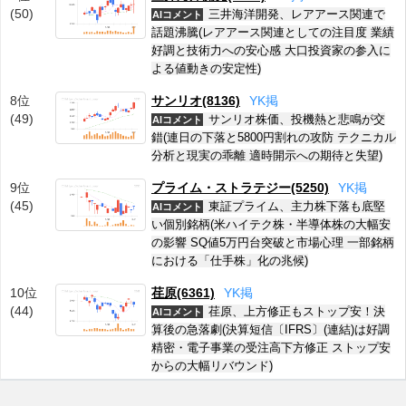
(50)
三井海洋開発、レアアース関連で
AIコメント
話題沸騰(レアアース関連としての注目度 業績
好調と技術力への安心感 大口投資家の参入に
よる値動きの安定性)
8位
サンリオ(8136)
Y
K
掲
(49)
サンリオ株価、投機熱と悲鳴が交
AIコメント
錯(連日の下落と5800円割れの攻防 テクニカル
分析と現実の乖離 適時開示への期待と失望)
9位
プライム・ストラテジー(5250)
Y
K
掲
(45)
東証プライム、主力株下落も底堅
AIコメント
い個別銘柄(米ハイテク株・半導体株の大幅安
の影響 SQ値5万円台突破と市場心理 一部銘柄
における「仕手株」化の兆候)
10位
荏原(6361)
Y
K
掲
(44)
荏原、上方修正もストップ安！決
AIコメント
算後の急落劇(決算短信〔IFRS〕(連結)は好調
精密・電子事業の受注高下方修正 ストップ安
からの大幅リバウンド)