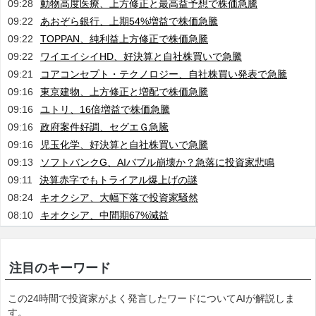
09:28
動物高度医療、上方修正と最高益予想で株価急騰
09:22
あおぞら銀行、上期54%増益で株価急騰
09:22
TOPPAN、純利益上方修正で株価急騰
09:22
ワイエイシイHD、好決算と自社株買いで急騰
09:21
コアコンセプト・テクノロジー、自社株買い発表で急騰
09:16
東京建物、上方修正と増配で株価急騰
09:16
ユトリ、16倍増益で株価急騰
09:16
政府案件好調、セグエＧ急騰
09:16
児玉化学、好決算と自社株買いで急騰
09:13
ソフトバンクG、AIバブル崩壊か？急落に投資家悲鳴
09:11
決算赤字でもトライアル爆上げの謎
08:24
キオクシア、大幅下落で投資家騒然
08:10
キオクシア、中間期67%減益
注目のキーワード
この24時間で投資家がよく発言したワードについてAIが解説しま
す。