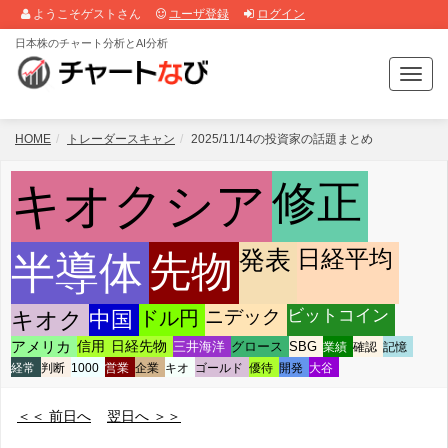
ようこそゲストさん
ユーザ登録
ログイン
日本株のチャート分析とAI分析
T
o
g
g
HOME
トレーダースキャン
2025/11/14の投資家の話題まとめ
l
e
修正
キオクシア
n
a
v
日経平均
発表
半導体
先物
i
g
a
ニデック
ビットコイン
キオク
中国
ドル円
t
i
アメリカ
信用
日経先物
三井海洋
グロース
SBG
業績
確認
記憶
o
経常
判断
1000
営業
企業
キオ
ゴールド
優待
開発
大谷
n
＜＜ 前日へ
翌日へ ＞＞