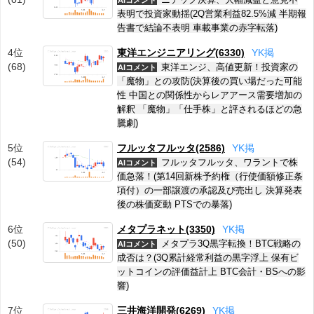
AIコメント
表明で投資家動揺(2Q営業利益82.5%減 半期報
告書で結論不表明 車載事業の赤字転落)
4位
東洋エンジニアリング(6330)
Y
K
掲
(68)
東洋エンジ、高値更新！投資家の
AIコメント
「魔物」との攻防(決算後の買い場だった可能
性 中国との関係性からレアアース需要増加の
解釈 「魔物」「仕手株」と評されるほどの急
騰劇)
5位
フルッタフルッタ(2586)
Y
K
掲
(54)
フルッタフルッタ、ワラントで株
AIコメント
価急落！(第14回新株予約権（行使価額修正条
項付）の一部譲渡の承認及び売出し 決算発表
後の株価変動 PTSでの暴落)
6位
メタプラネット(3350)
Y
K
掲
(50)
メタプラ3Q黒字転換！BTC戦略の
AIコメント
成否は？(3Q累計経常利益の黒字浮上 保有ビ
ットコインの評価益計上 BTC会計・BSへの影
響)
7位
三井海洋開発(6269)
Y
K
掲