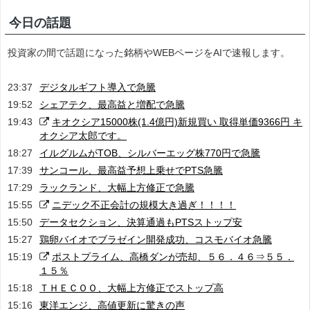
今日の話題
投資家の間で話題になった銘柄やWEBページをAIで速報します。
23:37
デジタルギフト導入で急騰
19:52
シェアテク、最高益と増配で急騰
19:43
キオクシア15000株(1.4億円)新規買い 取得単価9366円 キ
オクシア太郎です。
18:27
イルグルムがTOB、シルバーエッグ株770円で急騰
17:39
サンコール、最高益予想上乗せでPTS急騰
17:29
ラックランド、大幅上方修正で急騰
15:55
ニデック不正会計の規模大き過ぎ！！！！
15:50
データセクション、決算通過もPTSストップ安
15:27
鶏卵バイオでブラゼイン開発成功、コスモバイオ急騰
15:19
ポストプライム、高橋ダンが売却、５６．４６⇒５５．
１５％
15:18
ＴＨＥＣＯＯ、大幅上方修正でストップ高
15:16
東洋エンジ、高値更新に驚きの声