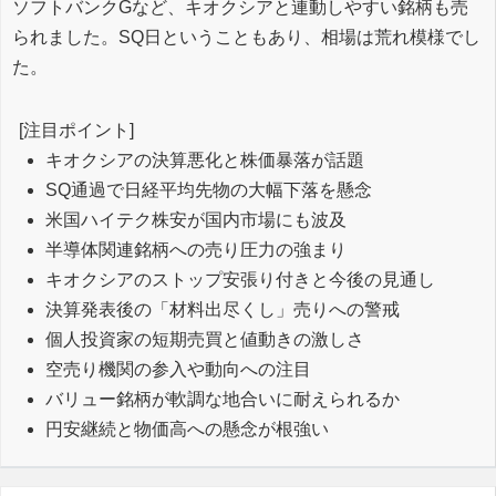
ソフトバンクGなど、キオクシアと連動しやすい銘柄も売
られました。SQ日ということもあり、相場は荒れ模様でし
た。
[注目ポイント]
キオクシアの決算悪化と株価暴落が話題
SQ通過で日経平均先物の大幅下落を懸念
米国ハイテク株安が国内市場にも波及
半導体関連銘柄への売り圧力の強まり
キオクシアのストップ安張り付きと今後の見通し
決算発表後の「材料出尽くし」売りへの警戒
個人投資家の短期売買と値動きの激しさ
空売り機関の参入や動向への注目
バリュー銘柄が軟調な地合いに耐えられるか
円安継続と物価高への懸念が根強い