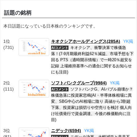
話題の銘柄
本日話題になっている日本株のランキングです。
1位
キオクシアホールディングス(285A)
Y
K
掲
(731)
キオクシア、衝撃決算で株価急
AIコメント
落！(7-9月期最終利益62％減益、市場予想を下
回る PTS（適時開示情報）で一時20％超安を
記録 上場維持基準への適合に関するお知らせ
にも注目)
2位
ソフトバンクグループ(9984)
Y
K
掲
(111)
ソフトバンクG、AIバブル崩壊か？
AIコメント
株価急落に投資家悲鳴(AI・半導体株相場に異
変、SBG中心のAI相場に陰り 高値から3割超
下落、投資家は損切りや空売りを検討 個人向
け社債発行で資金調達、今後の株価動向に注
目)
3位
ニデック(6594)
Y
K
掲
(81)
ニデック決算、大幅減益と意見不