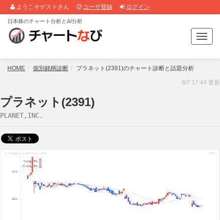
ようこそゲストさん
ユーザ登録
ログイン
日本株のチャート分析とAI分析
T
o
g
g
HOME
個別銘柄診断
プラネット(2391)のチャート診断と話題分析
l
8/7 17:44 更新
e
n
プラネット(2391)
a
PLANET,INC.
v
i
g
a
t
i
o
n