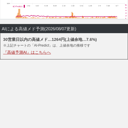
AIによる高値メド予測(2026/08/07更新)
30営業日以内の高値メド…1264円(上値余地…7.6%)
※上記チャートの「AI-Predict」は、上値余地の推移です
『高値予測AI』はこちらへ