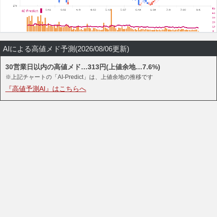
AIによる高値メド予測(2026/08/06更新)
30営業日以内の高値メド…313円(上値余地…7.6%)
※上記チャートの「AI-Predict」は、上値余地の推移です
『高値予測AI』はこちらへ