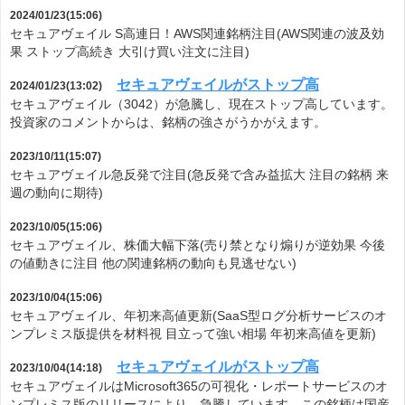
2024/01/23(15:06)
セキュアヴェイル S高連日！AWS関連銘柄注目(AWS関連の波及効
果 ストップ高続き 大引け買い注文に注目)
セキュアヴェイルがストップ高
2024/01/23(13:02)
セキュアヴェイル（3042）が急騰し、現在ストップ高しています。
投資家のコメントからは、銘柄の強さがうかがえます。
2023/10/11(15:07)
セキュアヴェイル急反発で注目(急反発で含み益拡大 注目の銘柄 来
週の動向に期待)
2023/10/05(15:06)
セキュアヴェイル、株価大幅下落(売り禁となり煽りが逆効果 今後
の値動きに注目 他の関連銘柄の動向も見逃せない)
2023/10/04(15:06)
セキュアヴェイル、年初来高値更新(SaaS型ログ分析サービスのオ
ンプレミス版提供を材料視 目立って強い相場 年初来高値を更新)
セキュアヴェイルがストップ高
2023/10/04(14:18)
セキュアヴェイルはMicrosoft365の可視化・レポートサービスのオ
ンプレミス版のリリースにより、急騰しています。この銘柄は国産