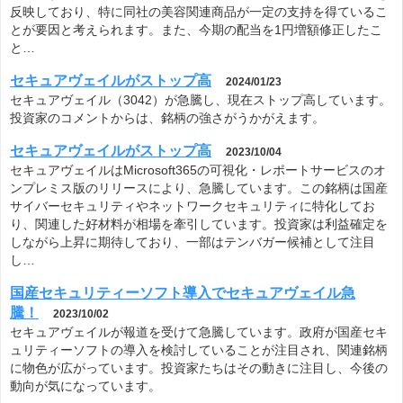
反映しており、特に同社の美容関連商品が一定の支持を得ているこ
とが要因と考えられます。また、今期の配当を1円増額修正したこ
と…
セキュアヴェイルがストップ高
2024/01/23
セキュアヴェイル（3042）が急騰し、現在ストップ高しています。
投資家のコメントからは、銘柄の強さがうかがえます。
セキュアヴェイルがストップ高
2023/10/04
セキュアヴェイルはMicrosoft365の可視化・レポートサービスのオ
ンプレミス版のリリースにより、急騰しています。この銘柄は国産
サイバーセキュリティやネットワークセキュリティに特化してお
り、関連した好材料が相場を牽引しています。投資家は利益確定を
しながら上昇に期待しており、一部はテンバガー候補として注目
し…
国産セキュリティーソフト導入でセキュアヴェイル急
騰！
2023/10/02
セキュアヴェイルが報道を受けて急騰しています。政府が国産セキ
ュリティーソフトの導入を検討していることが注目され、関連銘柄
に物色が広がっています。投資家たちはその動きに注目し、今後の
動向が気になっています。