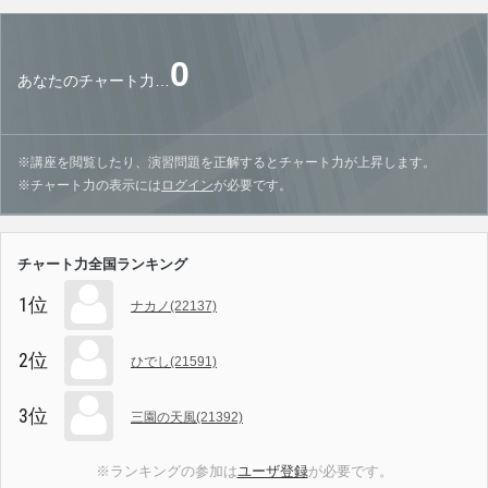
0
あなたのチャート力…
※講座を閲覧したり、演習問題を正解するとチャート力が上昇します。
※チャート力の表示には
ログイン
が必要です。
チャート力全国ランキング
1位
ナカノ(22137)
2位
ひでし(21591)
3位
三園の天風(21392)
※ランキングの参加は
ユーザ登録
が必要です。