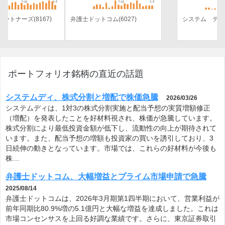
弁護士ドットコム(6027)
システム ディ(3804)
ポートフォリオ銘柄の直近の話題
システムディ、株式分割と増配で株価急騰
2026/03/26
システムディは、1対3の株式分割実施と配当予想の実質増額修正
（増配）を発表したことを好材料視され、株価が急騰しています。
株式分割により最低投資金額が低下し、流動性の向上が期待されて
います。また、配当予想の増額も投資家の買いを誘引しており、3
日続伸の動きとなっています。市場では、これらの好材料が今後も
株…
弁護士ドットコム、大幅増益とプライム市場申請で急騰
2025/08/14
弁護士ドットコムは、2026年3月期第1四半期において、営業利益が
前年同期比80.9%増の5.1億円と大幅な増益を達成しました。これは
市場コンセンサスを上回る好調な業績です。さらに、東京証券取引