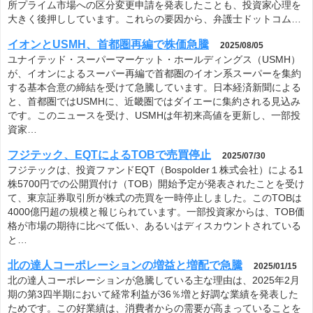
所プライム市場への区分変更申請を発表したことも、投資家心理を
大きく後押ししています。これらの要因から、弁護士ドットコム…
イオンとUSMH、首都圏再編で株価急騰
2025/08/05
ユナイテッド・スーパーマーケット・ホールディングス（USMH）
が、イオンによるスーパー再編で首都圏のイオン系スーパーを集約
する基本合意の締結を受けて急騰しています。日本経済新聞による
と、首都圏ではUSMHに、近畿圏ではダイエーに集約される見込み
です。このニュースを受け、USMHは年初来高値を更新し、一部投
資家…
フジテック、EQTによるTOBで売買停止
2025/07/30
フジテックは、投資ファンドEQT（Bospolder１株式会社）による1
株5700円での公開買付け（TOB）開始予定が発表されたことを受け
て、東京証券取引所が株式の売買を一時停止しました。このTOBは
4000億円超の規模と報じられています。一部投資家からは、TOB価
格が市場の期待に比べて低い、あるいはディスカウントされている
と…
北の達人コーポレーションの増益と増配で急騰
2025/01/15
北の達人コーポレーションが急騰している主な理由は、2025年2月
期の第3四半期において経常利益が36％増と好調な業績を発表した
ためです。この好業績は、消費者からの需要が高まっていることを