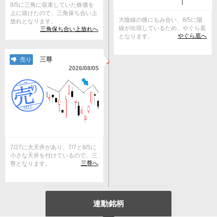
8/5に三角に収束していた株価を
上に抜けたので、三角保ち合い上
大陰線の後にもみ合い、8/5に陽
放れとなります。
線が出現しているため、やぐら底
三角保ち合い上放れへ
やぐら底へ
となります。
三尊
売り
2026/08/05
7/27に大天井があり、7/7と8/5に
小さな天井を付けているので、三
三尊へ
尊となります。
連動銘柄