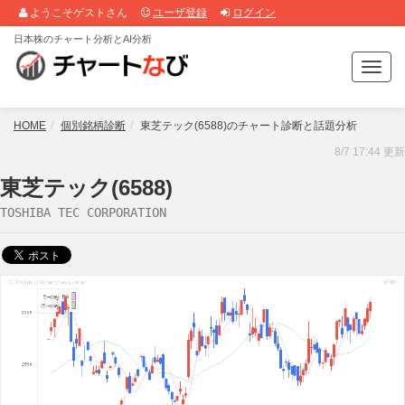
ようこそゲストさん
ユーザ登録
ログイン
日本株のチャート分析とAI分析
T
o
g
g
HOME
個別銘柄診断
東芝テック(6588)のチャート診断と話題分析
l
8/7 17:44 更新
e
n
東芝テック(6588)
a
TOSHIBA TEC CORPORATION
v
i
g
a
t
i
o
n