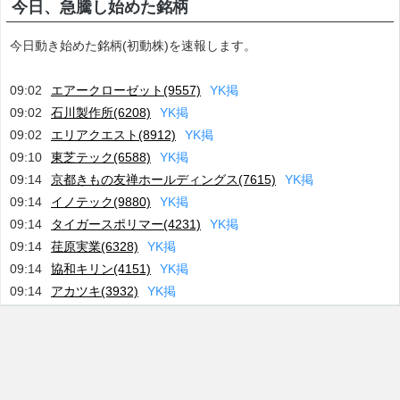
今日、急騰し始めた銘柄
今日動き始めた銘柄(初動株)を速報します。
09:02
エアークローゼット(9557)
Y
K
掲
09:02
石川製作所(6208)
Y
K
掲
09:02
エリアクエスト(8912)
Y
K
掲
09:10
東芝テック(6588)
Y
K
掲
09:14
京都きもの友禅ホールディングス(7615)
Y
K
掲
09:14
イノテック(9880)
Y
K
掲
09:14
タイガースポリマー(4231)
Y
K
掲
09:14
荏原実業(6328)
Y
K
掲
09:14
協和キリン(4151)
Y
K
掲
09:14
アカツキ(3932)
Y
K
掲