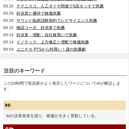
09:26
テクニスコ、人工ダイヤ関連でS高タッチで急騰
09:26
好決算と優待で株価急騰
09:20
サウジと臨床試験契約でレナサイエンス急騰
09:15
物語コーポ、好決算で急騰
09:14
好決算・増配・自社株買いで急騰
09:14
イノテック、上方修正と増配で株価急騰
09:04
ユニチカ PTSから特買い！謎の急騰劇
注目のキーワード
この24時間で投資家がよく発言したワードについてAIが解説しま
す。
IHI
ihiの決算発表を巡り、株価が大きく変動している。