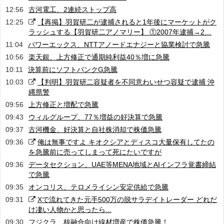
12:56
古河電工、2連続ストップ高
12:25
【再掲】羽賀研二が逮捕されると1年後にマーケットがク
ラッシュする【羽賀研二アノマリー】 ①2007年逮捕→2…
11:04
パワーエックス、NTTアノードエナジーと協業検討で急騰
10:56
楽天銀、上方修正で通期純利益40％増に急騰
10:11
決算前にソフトバンクG急騰
10:03
【判明】羽賀研二容疑者を不同意わいせつ容疑で逮捕 沖
縄県警
09:56
上方修正と増配で急騰
09:43
ウィルグループ、77％増益の好決算で急騰
09:37
古河機金、好決算と自社株消却で株価急騰
09:36
俺は無事ですよ キオクシアとディスコ大量保有してたの
を急騰前に売ってしまって死にたいですが
09:36
データセクション、UAE等MENA地域とAIインフラ覚書締結
で急騰
09:35
オンコリス、テロメライシン安定供給で急騰
09:31
Xで流れてきた元手500万の脱サラデイトレーダー どれだ
け凄い人物かと思ったら...
09:30
フジクラ、核融合向け線材増産で株価急騰！