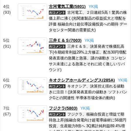
4位
古河電気工業(5801)
Y
K
掲
(93)
古河電工、２日連続S高！驚異の株
AIコメント
価上昇に沸く(光関連製品の収益拡大と増配を
評価 核融合向け超伝導設備投資への期待 デー
タセンター関連の需要拡大)
5位
三井Ｅ＆Ｓ(7003)
Y
K
掲
(91)
三井Ｅ＆Ｓ、決算発表で株価乱高
AIコメント
下(今期経常利益29%上方修正、配当30円増配
発表直後の急騰と急落、謎の値動き コンセン
サス未達による急落とそれに続く激しいリバ
ウンド)
6位
キオクシアホールディングス(285A)
Y
K
掲
(79)
キオクシア、決算控え揺れる値動
AIコメント
きに注目！(決算発表直前の値動き ソフトバン
クGとの関連性 半導体市場全体の動向)
7位
フジクラ(5803)
Y
K
掲
(67)
フジクラ、核融合投資と増益で期
AIコメント
待急上昇(核融合発電向け超電導線材に56億円
投資、生産能力8倍へ 3Q累計純利益89.4%増