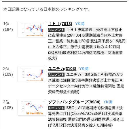
本日話題になっている日本株のランキングです。
1位
ＩＨＩ(7013)
Y
K
掲
(184)
ＩＨＩ決算通過、受注高上方修正
AIコメント
に市場注目(26年3月期通期業績予想を上方修
正、営業・純利益11%増 受注高予想を1.9兆円
に上方修正、原子力需要取り込み 4-12月期
(3Q累計)最終利益11%増益で着地、防衛事業
拡大)
2位
ユニチカ(3103)
Y
K
掲
(109)
ユニチカ、3連S高！AI特需のガラ
AIコメント
ス繊維に注目(第3四半期好決算と上方修正 AI
データセンター向けガラス繊維特需関連 固定
資産売却益の貢献)
3位
ソフトバンクグループ(9984)
Y
K
掲
(105)
SBG、AI関連期待で株価急騰！決
AIコメント
算発表に注目(OpenAIのChatGPT月次成長率
10%超回復 通信部門の通期利益見通し引き上
げ 2月12日の決算発表を控えた期待感)