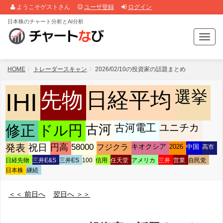
ようこそゲストさん
ユーザ登録
ログイン
日本株のチャート分析とAI分析
T
o
g
g
HOME
トレーダースキャン
2026/02/10の投資家の話題まとめ
l
e
選挙
先物
日経平均
IHI
n
a
v
古河
古河電工
ユニチカ
修正
ドル円
i
g
発表
祝日
円高
58000
フジクラ
キオクシア
2026
中国
高市
a
t
日経先物
三井E&S
三井ES
100
信用
任天堂
アメリカ
三井
営業
自民党
i
日本株
継続
o
n
＜＜ 前日へ
翌日へ ＞＞