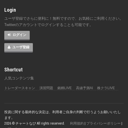
Login
ユーザ登録でさらに便利に！無料ですので、お気軽にご利用ください。
Twitterのアカウントでログインすることも可能です。
ログイン
ユーザ登録
Shortcut
人気コンテンツ集
トレーダースキャン
演習問題
銘柄LIVE
高値予測AI
株クラLIVE
投資に関する最終的な決定は、利用者ご自身の判断で行うようお願いいたし
ます。
2026 © チャートなび All rights reserverd.
利用規約
|
プライバシーポリシー
|