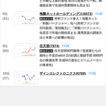
と大幅な上振れ着地 前日の急落から一転、株
価急反発で生成AI需要期待も高まる)
8位
地盤ネットホールディングス(6072)
Y
K
掲
(61)
井村ファンド参入！地盤ネット
AIコメント
「和製バークシャー」化へ(井村ファンドが
31%取得、筆頭株主に 「和製バークシャー」
化宣言で市場の期待高まる 運用原資の調達方
法と本業への影響が焦点)
9位
任天堂(7974)
Y
K
掲
(60)
任天堂9000円復帰！投資家たちの
AIコメント
期待と不安(Switch 2の好調と業績予想 9000円
台の株価水準 生成AIの進化とゲームメーカー
の将来性)
10位
ザインエレクトロニクス(6769)
Y
K
掲
(37)