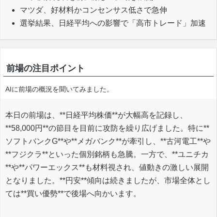
マツダ、好材料かコンセンサス低さで急伸
選挙結果、日経平均への影響で「高市トレード」加速
前場の注目ポイント
AIに前場の概況を聞いてみました。
本日の前場は、**日経平均株価**が大幅高を記録し、
**58,000円**の節目を目前に攻防を繰り広げました。特に**
ソフトバンクG**や**メガバンク**が牽引し、**古河電工**や
**フジクラ**といった個別銘柄も急騰。一方で、**ユニチカ
**や**パワーエックス**も材料視され、値動きの激しい展開
となりました。**円安**傾向は続きましたが、市場全体とし
ては**買い優勢**で後場へ向かいます。