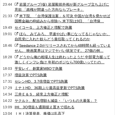
23:44
岩屋グループ(仮) 岩屋毅前外相が新グループ立ち上げに
意欲 「政権が間違った方向ならブレーキ」
21:33
米下院、「台湾保護法案」を可決 中国が台湾を脅かせば
国際金融の枠組みから排除へ 米下院は9日、「台湾保…
19:49
セイコーＧ、上方修正と増配で急騰
19:01
ほら、みてみろ。 早速やばい事になってるじゃないか。
自民党に入れた奴らどう責任取ってくれるのか
18:46
Seedance 2.0がリリースされてから48時間も経っていま
せん。 映画業界はマジでヤバい状況です。 27個の例…
18:28
どうやら俺の相場人生は終わったようだ 中部電力握って
激しくインフレ負け 年初のポジなら700億いってたの…
18:03
平安レイ、創業家MBOで急騰
17:37
増益決算でPTS急騰
17:31
セレンHD、3.7倍増益でPTS急騰
17:29
ミナトHD、36期ぶり最高益更新でPTS急騰
14:34
三井Ｅ＆Ｓ、経常上方修正と増配
14:22
ヤクルト、配当増額も減益・「いつもの大暴落」？
13:09
IHI、3Q増益も通期据え置きで揺れる
13:04
ＩＨＩ決算発表、株価は乱高下