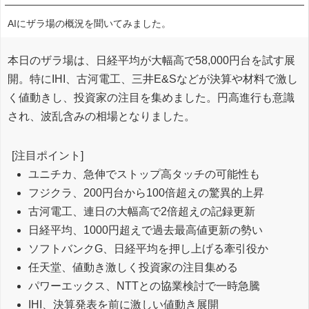
AIにザラ場の概況を聞いてみました。
本日のザラ場は、日経平均が大幅高で58,000円台を試す展
開。特にIHI、古河電工、三井E&Sなどが決算や材料で激し
く値動きし、投資家の注目を集めました。円高進行も意識
され、波乱含みの相場となりました。
[注目ポイント]
ユニチカ、急伸でストップ高タッチの可能性も
フジクラ、200円台から100倍超えの驚異的上昇
古河電工、連日の大幅高で2倍超えの記録更新
日経平均、1000円超えで過去最高値更新の勢い
ソフトバンクG、日経平均を押し上げる牽引役か
任天堂、値動き激しく投資家の注目集める
パワーエックス、NTTとの協業検討で一時急騰
IHI、決算発表を前に激しい値動き展開