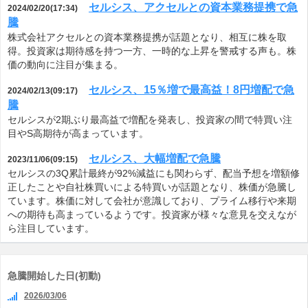
セルシス、アクセルとの資本業務提携で急
2024/02/20(17:34)
騰
株式会社アクセルとの資本業務提携が話題となり、相互に株を取
得。投資家は期待感を持つ一方、一時的な上昇を警戒する声も。株
価の動向に注目が集まる。
セルシス、15％増で最高益！8円増配で急
2024/02/13(09:17)
騰
セルシスが2期ぶり最高益で増配を発表し、投資家の間で特買い注
目やS高期待が高まっています。
セルシス、大幅増配で急騰
2023/11/06(09:15)
セルシスの3Q累計最終が92%減益にも関わらず、配当予想を増額修
正したことや自社株買いによる特買いが話題となり、株価が急騰し
ています。株価に対して会社が意識しており、プライム移行や来期
への期待も高まっているようです。投資家が様々な意見を交えなが
ら注目しています。
急騰開始した日(初動)
2026/03/06