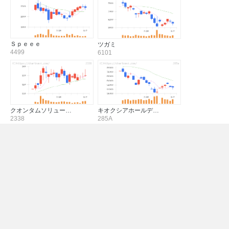
Ｓｐｅｅｅ
ツガミ
4499
6101
クオンタムソリュー…
キオクシアホールデ…
2338
285A