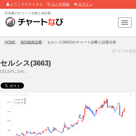
ようこそゲストさん
ユーザ登録
ログイン
日本株のチャート分析とAI分析
T
o
g
g
HOME
個別銘柄診断
セルシス(3663)のチャート診断と話題分析
l
8/7 17:44 更新
e
n
セルシス(3663)
a
CELSYS,Inc.
v
i
g
a
t
i
o
n