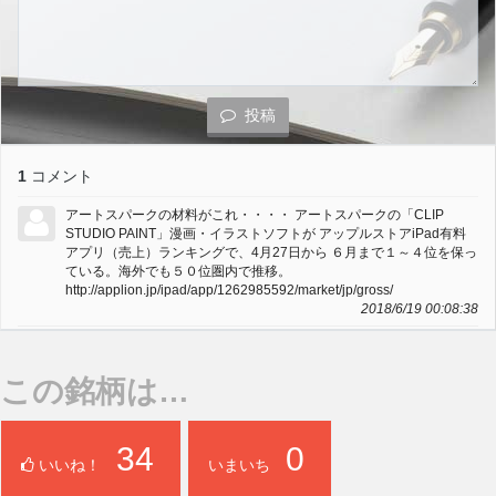
投稿
1
コメント
アートスパークの材料がこれ・・・・ アートスパークの「CLIP
STUDIO PAINT」漫画・イラストソフトが アップルストアiPad有料
アプリ（売上）ランキングで、4月27日から ６月まで１～４位を保っ
ている。海外でも５０位圏内で推移。
http://applion.jp/ipad/app/1262985592/market/jp/gross/
2018/6/19 00:08:38
この銘柄は…
34
0
いいね！
いまいち