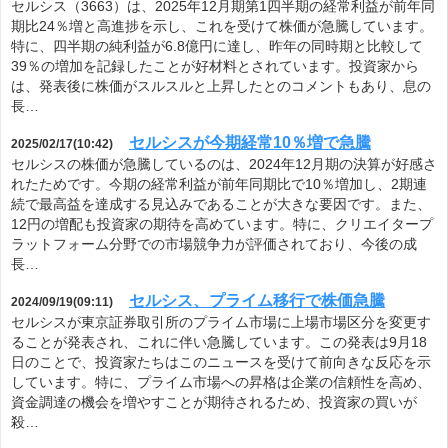
セルシス（3663）は、2025年12月期第1四半期の経常利益が前年同
期比24％増と高進捗を示し、これを受けて株価が急騰しています。
特に、四半期の純利益が6.8億円に達し、昨年の同時期と比較して
39％の増加を記録したことが好材料とされています。投資家から
は、発表後に株価がスルスルと上昇したとのコメントもあり、息の
長…
セルシスが今期経常10％増で急騰
2025/02/17(10:42)
セルシスの株価が急騰しているのは、2024年12月期の決算が好感さ
れたためです。今期の経常利益が前年同期比で10％増加し、2期連
続で最高益を達成する見込みであることが大きな要因です。また、
12円の増配も投資家の期待を高めています。特に、クリエイタープ
ラットフォーム分野での市場競争力が評価されており、今後の成
長…
セルシス、プライム移行で株価急騰
2024/09/19(09:11)
セルシスが東京証券取引所のプライム市場に上場市場区分を変更す
ることが発表され、これに伴い急騰しています。この発表は9月18
日のことで、投資家たちはこのニュースを受けて前向きな反応を示
しています。特に、プライム市場への昇格は企業の信頼性を高め、
資金調達の機会を増やすことが期待されるため、投資家の買いが
殺…