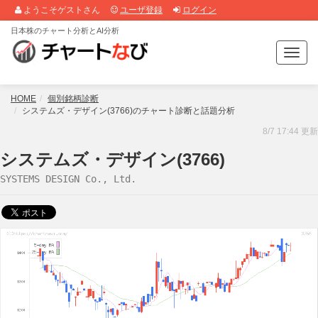
ようこそゲストさん
ユーザ登録
ログイン
日本株のチャート分析とAI分析
T
o
g
g
HOME
個別銘柄診断
l
システムズ・デザイン(3766)のチャート診断と話題分析
e
8/7 17:44 更新
n
a
システムズ・デザイン(3766)
v
SYSTEMS DESIGN Co., Ltd.
i
g
a
t
i
o
n