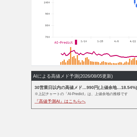
AIによる高値メド予測(2026/08/05更新)
30営業日以内の高値メド…990円(上値余地…18.54%
※上記チャートの「AI-Predict」は、上値余地の推移です
『高値予測AI』はこちらへ