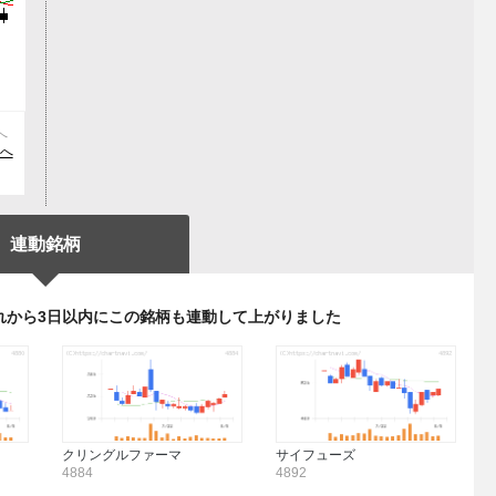
へ
)へ
連動銘柄
れから3日以内にこの銘柄も連動して上がりました
クリングルファーマ
サイフューズ
4884
4892