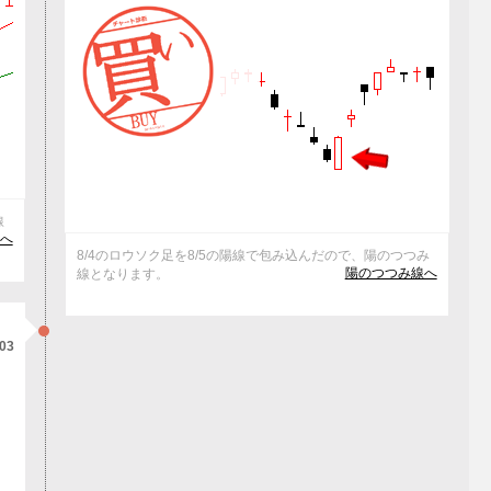
線
発へ
8/4のロウソク足を8/5の陽線で包み込んだので、陽のつつみ
陽のつつみ線へ
線となります。
/03