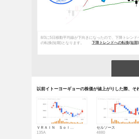
8/3に5日移動平均線が下向きになったので、下降トレンド
下降トレンドへの転換(短期
の転換(短期)となります。
以前イトーヨーギョーの株価が値上がりした際、そ
ＶＲＡＩＮ Ｓｏｌ…
セルソース
135A
4880