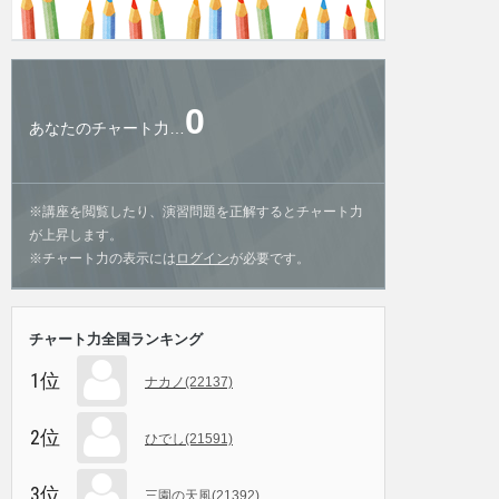
0
あなたのチャート力…
※講座を閲覧したり、演習問題を正解するとチャート力
が上昇します。
※チャート力の表示には
ログイン
が必要です。
チャート力全国ランキング
1位
ナカノ(22137)
2位
ひでし(21591)
3位
三園の天風(21392)