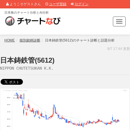
ようこそゲストさん
ユーザ登録
ログイン
日本株のチャート分析とAI分析
T
o
g
g
HOME
個別銘柄診断
日本鋳鉄管(5612)のチャート診断と話題分析
l
8/7 17:44 更新
e
n
日本鋳鉄管(5612)
a
NIPPON CHUTETSUKAN K.K.
v
i
g
a
t
i
o
n