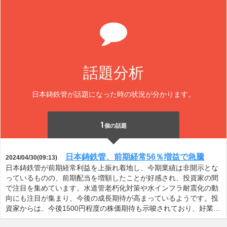
話題分析
日本鋳鉄管が話題になった時の状況が分かります。
1
個の話題
日本鋳鉄管、前期経常56％増益で急騰
2024/04/30(09:13)
日本鋳鉄管が前期経常利益を上振れ着地し、今期業績は非開示とな
っているものの、前期配当を増額したことが好感され、投資家の間
で注目を集めています。水道管老朽化対策や水インフラ耐震化の動
向にも注目が集まり、今後の成長期待が高まっているようです。投
資家からは、今後1500円程度の株価期待も示唆されており、好業…