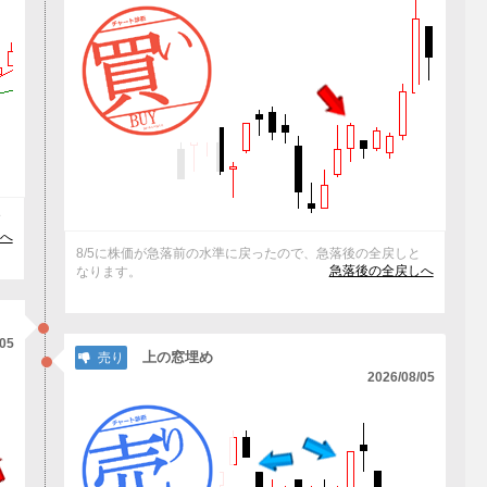
ド
)へ
8/5に株価が急落前の水準に戻ったので、急落後の全戻しと
急落後の全戻しへ
なります。
/05
上の窓埋め
売り
2026/08/05