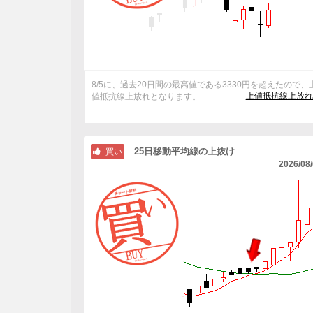
8/5に、過去20日間の最高値である3330円を超えたので、
上値抵抗線上放れ
値抵抗線上放れとなります。
25日移動平均線の上抜け
買い
2026/08