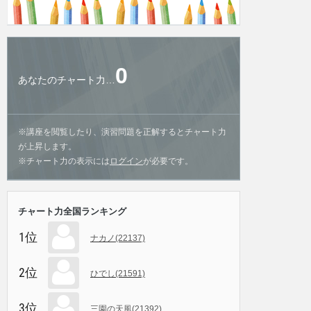
0
あなたのチャート力…
※講座を閲覧したり、演習問題を正解するとチャート力
が上昇します。
※チャート力の表示には
ログイン
が必要です。
チャート力全国ランキング
1位
ナカノ(22137)
2位
ひでし(21591)
3位
三園の天風(21392)