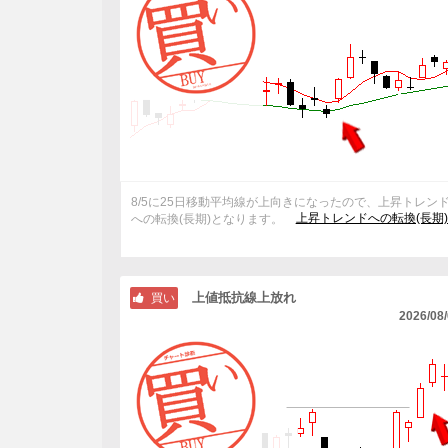
8/5に25日移動平均線が上向きになったので、上昇トレン
上昇トレンドへの転換(長期
への転換(長期)となります。
上値抵抗線上放れ
買い
2026/08