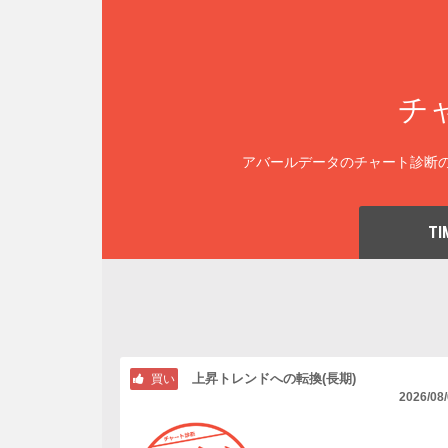
チ
アバールデータのチャート診断の
TI
上昇トレンドへの転換(長期)
買い
2026/08