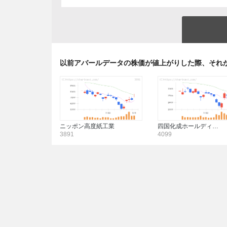
以前アバールデータの株価が値上がりした際、それ
ニッポン高度紙工業
四国化成ホールディ…
3891
4099