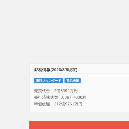
銘柄情報(2026/8/5現在)
東証スタンダード
電気機器
売買代金…2億6392万円
発行済株式数…636万7000株
時価総額…212億9761万円