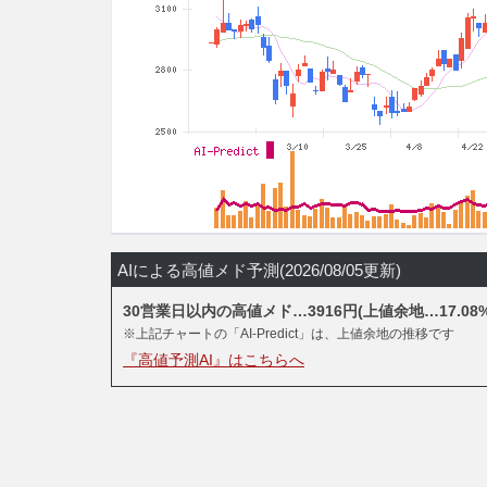
AIによる高値メド予測(2026/08/05更新)
30営業日以内の高値メド…3916円(上値余地…17.08%
※上記チャートの「AI-Predict」は、上値余地の推移です
『高値予測AI』はこちらへ