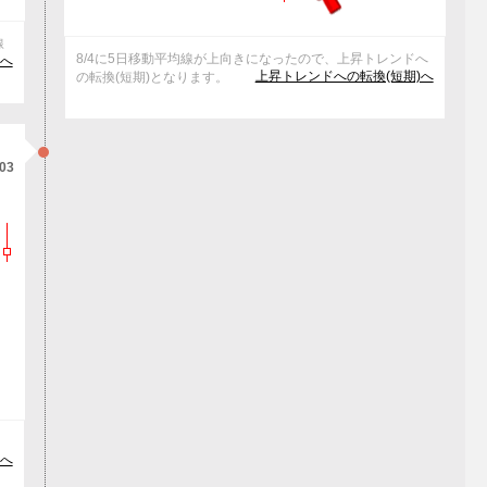
線
8/4に5日移動平均線が上向きになったので、上昇トレンドへ
けへ
上昇トレンドへの転換(短期)へ
の転換(短期)となります。
/03
の
へ