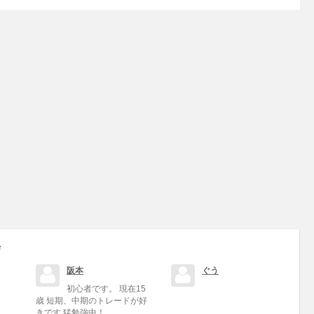
ザ
阪本
ぐう
初心者です。 現在15
歳 短期、中期のトレードが好
きです 猛勉強中！