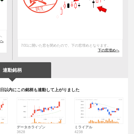
へ
)へ
7/31に開いた窓を閉めたので、下の窓埋めとなります。
下の窓埋めへ
連動銘柄
3日以内にこの銘柄も連動して上がりました
データホライゾン
ミライアル
3628
4238