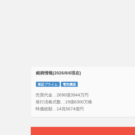
銘柄情報(2026/8/6現在)
東証プライム
電気機器
売買代金…2690億3944万円
発行済株式数…19億6300万株
時価総額…14兆5674億円