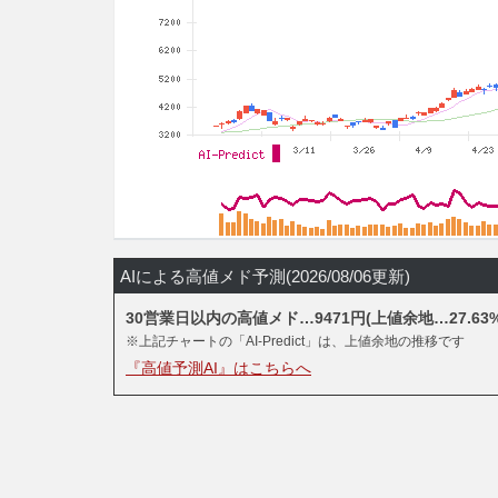
AIによる高値メド予測(2026/08/06更新)
30営業日以内の高値メド…9471円(上値余地…27.63%
※上記チャートの「AI-Predict」は、上値余地の推移です
『高値予測AI』はこちらへ