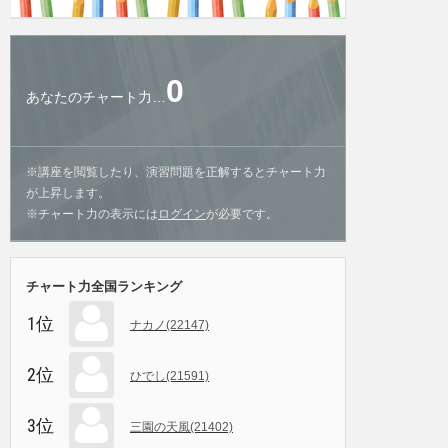
0
あなたのチャート力…
※講座を閲覧したり、演習問題を正解するとチャート力
が上昇します。
※チャート力の表示には
ログイン
が必要です。
チャート力全国ランキング
1位
ナカノ(22147)
2位
ひでし(21591)
3位
三園の天風(21402)