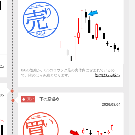
へ
8/6の陰線が、8/5のロウソク足の実体内に含まれているの
陰のはらみ線へ
で、陰のはらみ線となります。
/05
下の窓埋め
買い
2026/08/04