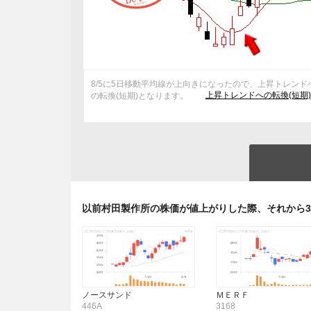
8/5に5日移動平均線が上向きになったので、上昇トレンド
上昇トレンドへの転換(短期
の転換(短期)となります。
以前村田製作所の株価が値上がりした際、それから
ノースサンド
ＭＥＲＦ
446A
3168