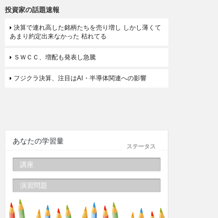
投資家の話題速報
決算で連れ高した銘柄たちを売り増し しかし薄くて
あまり約定出来なかった 枯れてる
ＳＷＣＣ、増配も発表し急騰
フジクラ決算、注目はAI・半導体関連への影響
あなたの学習量
ステータス
講座
演習問題