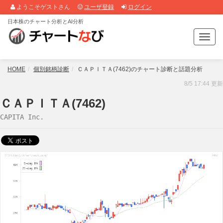
ようこそゲストさん
ユーザ登録
ログイン
日本株のチャート分析とAI分析
T
o
g
g
HOME
個別銘柄診断
ＣＡＰＩＴＡ(7462)のチャート診断と話題分析
l
8/5 17:44 更新
e
n
ＣＡＰＩＴＡ(7462)
a
CAPITA Inc.
v
i
g
a
t
i
o
n