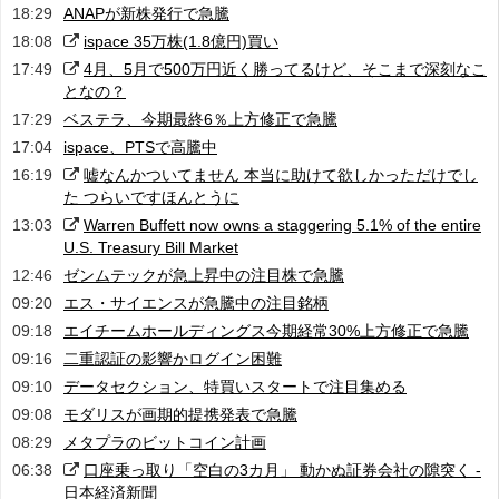
18:29
ANAPが新株発行で急騰
18:08
ispace 35万株(1.8億円)買い
17:49
4月、5月で500万円近く勝ってるけど、そこまで深刻なこ
となの？
17:29
ベステラ、今期最終6％上方修正で急騰
17:04
ispace、PTSで高騰中
16:19
嘘なんかついてません 本当に助けて欲しかっただけでし
た つらいですほんとうに
13:03
Warren Buffett now owns a staggering 5.1% of the entire
U.S. Treasury Bill Market
12:46
ゼンムテックが急上昇中の注目株で急騰
09:20
エス・サイエンスが急騰中の注目銘柄
09:18
エイチームホールディングス今期経常30%上方修正で急騰
09:16
二重認証の影響かログイン困難
09:10
データセクション、特買いスタートで注目集める
09:08
モダリスが画期的提携発表で急騰
08:29
メタプラのビットコイン計画
06:38
口座乗っ取り「空白の3カ月」 動かぬ証券会社の隙突く -
日本経済新聞