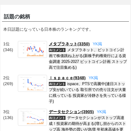
話題の銘柄
本日話題になっている日本株のランキングです。
1位
メタプラネット(3350)
Y
K
掲
(346)
メタプラネット、ビットコイン計
AIコメント
画で株価跳ね上がる(新株予約権発行による資
金調達 2025-2027 ビットコイン計画 ストップ
高で注目集める)
2位
ｉｓｐａｃｅ(9348)
Y
K
掲
(269)
ispace、PTSで高騰中(連日ストッ
AIコメント
プ安が続いている 取引所での売り注文が大量
に残っている 投資家が冷静さを失っている様
子)
3位
データセクション(3905)
Y
K
掲
(136)
データセクションがストップ高達
AIコメント
成！投資家の期待が高まる(増し担からのスト
ップ高 海外勢の買いが急増 年初来高値を更