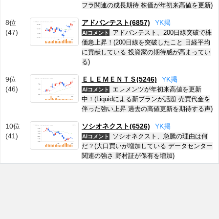
フラ関連の成長期待 株価が年初来高値を更新)
8位
アドバンテスト(6857)
Y
K
掲
(47)
アドバンテスト、200日線突破で株
AIコメント
価急上昇！(200日線を突破したこと 日経平均
に貢献している 投資家の期待感が高まってい
る)
9位
ＥＬＥＭＥＮＴＳ(5246)
Y
K
掲
(46)
エレメンツが年初来高値を更新
AIコメント
中！(Liquidによる新プランが話題 売買代金を
伴った強い上昇 過去の高値更新を期待する声)
10位
ソシオネクスト(6526)
Y
K
掲
(41)
ソシオネクスト、急騰の理由は何
AIコメント
だ？(大口買いが増加している データセンター
関連の強さ 野村証が保有を増加)