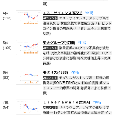
新)
4位
エス・サイエンス(5721)
Y
K
掲
(113)
エス・サイエンス、ストップ高で
AIコメント
注目集める(株価急騰で利益確定売りも ビット
コイン投資の思惑あり 「青汁王子」大株主で
話題)
5位
楽天グループ(4755)
Y
K
掲
(109)
楽天証券のログイン不具合が波紋
AIコメント
を呼ぶ(絵文字認証の複雑化に不満続出 ログイ
ン障害が投資家に影響 将来の株価上昇への期
待感)
6位
モダリス(4883)
Y
K
掲
(83)
モダリスがストップ高！期待の提
AIコメント
携発表(SOLVE FSHDとの戦略的提携 筋ジス
トロフィー治療薬の開発 急反発による株価上
昇)
7位
Ｌｉｂｅｒａｗａｒｅ(218A)
Y
K
掲
(54)
リベラウェア、ガイアの夜明けで
AIコメント
急騰中！(テレビ東京の経済番組出演決定 イン