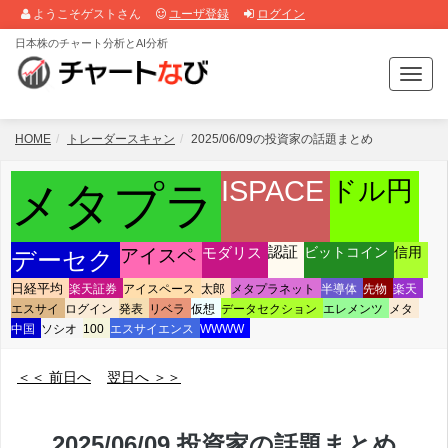
ようこそゲストさん
ユーザ登録
ログイン
日本株のチャート分析とAI分析
T
o
g
g
HOME
トレーダースキャン
2025/06/09の投資家の話題まとめ
l
e
ISPACE
ドル円
メタプラ
n
a
v
アイスペ
モダリス
認証
ビットコイン
信用
デーセク
i
g
日経平均
楽天証券
アイスペース
太郎
メタプラネット
半導体
先物
楽天
a
エスサイ
ログイン
発表
リベラ
仮想
データセクション
エレメンツ
メタ
t
中国
ソシオ
100
エスサイエンス
WWWW
i
o
n
＜＜ 前日へ
翌日へ ＞＞
2025/06/09 投資家の話題まとめ