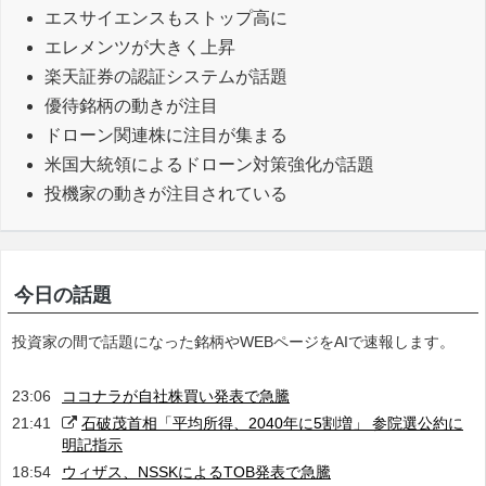
エスサイエンスもストップ高に
エレメンツが大きく上昇
楽天証券の認証システムが話題
優待銘柄の動きが注目
ドローン関連株に注目が集まる
米国大統領によるドローン対策強化が話題
投機家の動きが注目されている
今日の話題
投資家の間で話題になった銘柄やWEBページをAIで速報します。
23:06
ココナラが自社株買い発表で急騰
21:41
石破茂首相「平均所得、2040年に5割増」 参院選公約に
明記指示
18:54
ウィザス、NSSKによるTOB発表で急騰