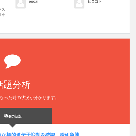
egoai
ヒロコト
ラス
引を
話題分析
なった時の状況が分かります。
45
個の話題
強力な標的遺伝子抑制を確認、株価急騰