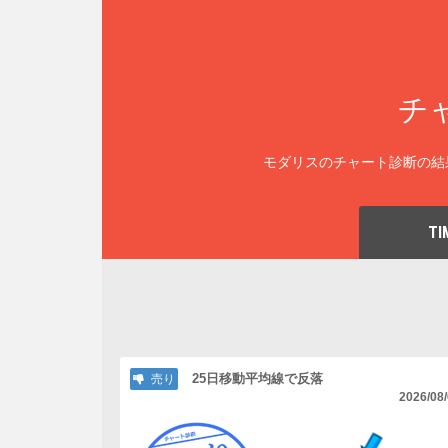
チ
モダリスのチャート診断の結
TI
25日移動平均線で反落
売り
2026/08