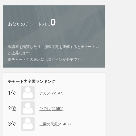
0
あなたのチャート力…
※講座を閲覧したり、演習問題を正解するとチャート力
が上昇します。
※チャート力の表示には
ログイン
が必要です。
チャート力全国ランキング
1位
ナカノ(22147)
2位
ひでし(21591)
3位
三園の天風(21402)