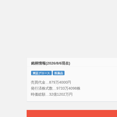
銘柄情報(2026/8/6現在)
東証グロース
医薬品
売買代金…879万4000円
発行済株式数…9733万4098株
時価総額…32億1202万円