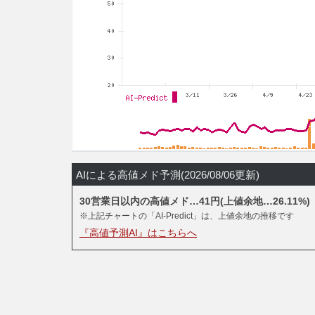
AIによる高値メド予測(2026/08/06更新)
30営業日以内の高値メド…41円(上値余地…26.11%)
※上記チャートの「AI-Predict」は、上値余地の推移です
『高値予測AI』はこちらへ