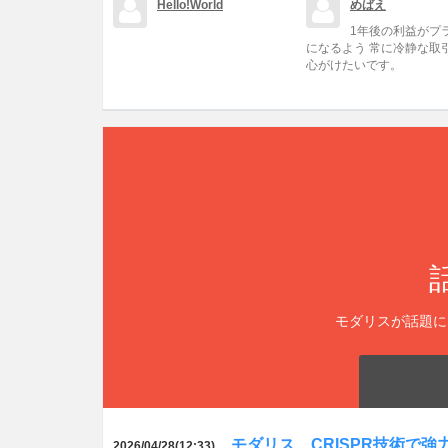
Hello!World
めばえ
1年後の利益がプ
になるよう 常に冷静な取
心がけたいです。
モダリスが話題に
モダリス、CRISPR技術で
2026/04/28(12:33)