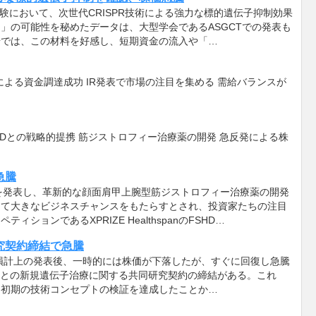
試験において、次世代CRISPR技術による強力な標的遺伝子抑制効果
」の可能性を秘めたデータは、大型学会であるASGCTでの発表も
場では、この材料を好感し、短期資金の流入や「…
よる資金調達成功 IR発表で市場の注目を集める 需給バランスが
SHDとの戦略的提携 筋ジストロフィー治療薬の開発 急反発による株
急騰
提携を発表し、革新的な顔面肩甲上腕型筋ジストロフィー治療薬の開発
って大きなビジネスチャンスをもたらすとされ、投資家たちの注目
ョンであるXPRIZE HealthspanのFSHD…
究契約締結で急騰
特損計上の発表後、一時的には株価が下落したが、すぐに回復し急騰
マとの新規遺伝子治療に関する共同研究契約の締結がある。これ
、初期の技術コンセプトの検証を達成したことか…