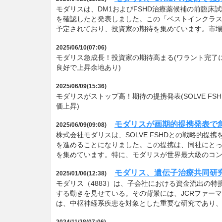
モダリスは、DM1およびFSHD治療薬候補の前臨床
を確認したと発表しました。この「ベストインクラス
予定されており、投資家の期待を集めています。市
2025/06/10(07:06)
モダリス急成長！投資家の期待高まる(ワラント完了に
良好で上昇余地あり)
2025/06/09(15:36)
モダリスがストップ高！期待の提携発表(SOLVE F
価上昇)
モダリスが画期的提携発表で
2025/06/09(09:08)
株式会社モダリスは、SOLVE FSHDとの戦略的
を進めることになりました。この提携は、同社にと
を集めています。特に、モダリスが世界最大級のコンペティシ
モダリス、遺伝子治療共同研
2025/01/06(12:38)
モダリス（4883）は、子会社における資金流出の
する動きを見せている。その背景には、JCRファー
は、中枢神経系疾患を対象とした重要な研究であり
2024/11/28(07:06)