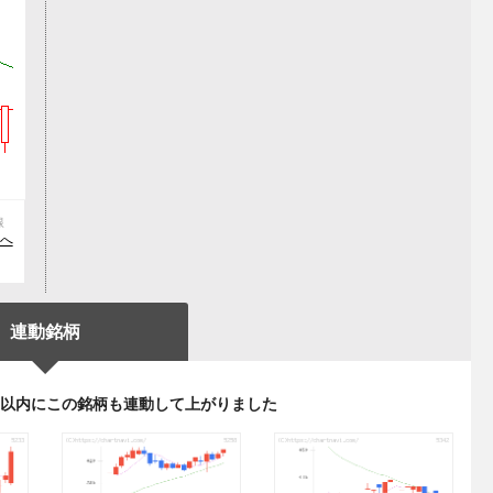
線
落へ
連動銘柄
日以内にこの銘柄も連動して上がりました