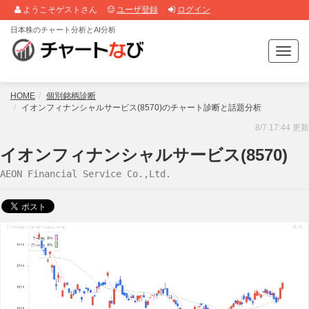
ようこそゲストさん
ユーザ登録
ログイン
日本株のチャート分析とAI分析
T
o
g
g
HOME
個別銘柄診断
l
イオンフィナンシャルサービス(8570)のチャート診断と話題分析
e
8/7 17:44 更新
n
a
イオンフィナンシャルサービス(8570)
v
AEON Financial Service Co.,Ltd.
i
g
a
t
i
o
n