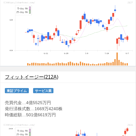
フィットイージー(212A)
東証プライム
サービス業
売買代金…4億5525万円
発行済株式数…1669万4240株
時価総額…501億6619万円