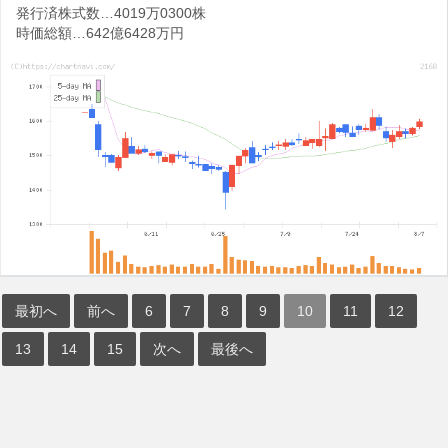
発行済株式数…4019万0300株
時価総額…642億6428万円
最初へ
前へ
6
7
8
9
10
11
12
13
14
15
次へ
最後へ