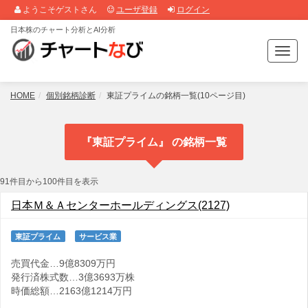
ようこそゲストさん
ユーザ登録
ログイン
日本株のチャート分析とAI分析
T
o
g
g
HOME
個別銘柄診断
東証プライムの銘柄一覧(10ページ目)
l
e
n
『東証プライム』 の銘柄一覧
a
v
i
91件目から100件目を表示
g
a
日本Ｍ＆Ａセンターホールディングス(2127)
t
i
東証プライム
サービス業
o
n
売買代金…9億8309万円
発行済株式数…3億3693万株
時価総額…2163億1214万円