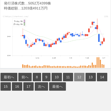
発行済株式数…5052万4399株
時価総額…1203億4911万円
最初へ
前へ
8
9
10
11
12
13
14
15
16
17
次へ
最後へ