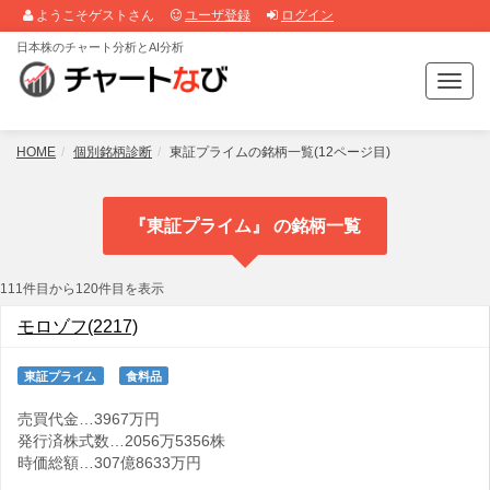
ようこそゲストさん
ユーザ登録
ログイン
日本株のチャート分析とAI分析
T
o
g
g
HOME
個別銘柄診断
東証プライムの銘柄一覧(12ページ目)
l
e
n
『東証プライム』 の銘柄一覧
a
v
i
111件目から120件目を表示
g
a
モロゾフ(2217)
t
i
東証プライム
食料品
o
n
売買代金…3967万円
発行済株式数…2056万5356株
時価総額…307億8633万円