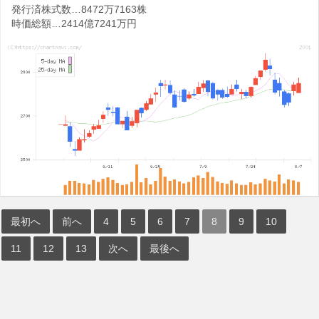
発行済株式数…8472万7163株
時価総額…2414億7241万円
最初へ
前へ
4
5
6
7
8
9
10
11
12
13
次へ
最後へ