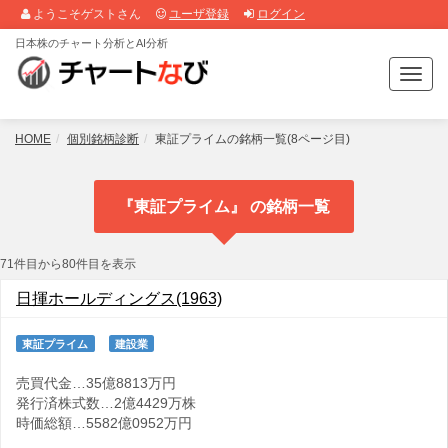
ようこそゲストさん
ユーザ登録
ログイン
日本株のチャート分析とAI分析
T
o
g
g
HOME
個別銘柄診断
東証プライムの銘柄一覧(8ページ目)
l
e
n
『東証プライム』 の銘柄一覧
a
v
i
71件目から80件目を表示
g
a
日揮ホールディングス(1963)
t
i
東証プライム
建設業
o
n
売買代金…35億8813万円
発行済株式数…2億4429万株
時価総額…5582億0952万円