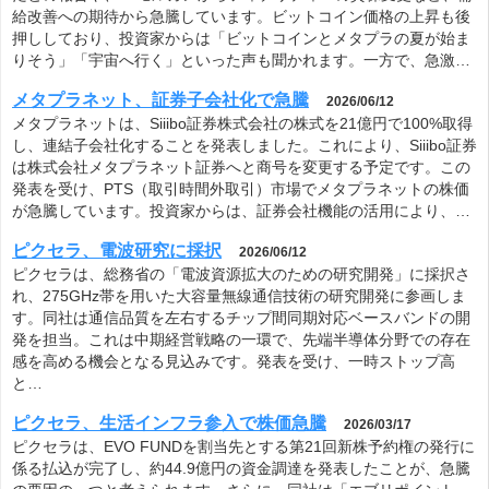
給改善への期待から急騰しています。ビットコイン価格の上昇も後
押ししており、投資家からは「ビットコインとメタプラの夏が始ま
りそう」「宇宙へ行く」といった声も聞かれます。一方で、急激…
メタプラネット、証券子会社化で急騰
2026/06/12
メタプラネットは、Siiibo証券株式会社の株式を21億円で100%取得
し、連結子会社化することを発表しました。これにより、Siiibo証券
は株式会社メタプラネット証券へと商号を変更する予定です。この
発表を受け、PTS（取引時間外取引）市場でメタプラネットの株価
が急騰しています。投資家からは、証券会社機能の活用により、…
ピクセラ、電波研究に採択
2026/06/12
ピクセラは、総務省の「電波資源拡大のための研究開発」に採択さ
れ、275GHz帯を用いた大容量無線通信技術の研究開発に参画しま
す。同社は通信品質を左右するチップ間同期対応ベースバンドの開
発を担当。これは中期経営戦略の一環で、先端半導体分野での存在
感を高める機会となる見込みです。発表を受け、一時ストップ高
と…
ピクセラ、生活インフラ参入で株価急騰
2026/03/17
ピクセラは、EVO FUNDを割当先とする第21回新株予約権の発行に
係る払込が完了し、約44.9億円の資金調達を発表したことが、急騰