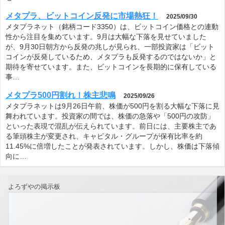
メタプラ、ビットコイン反発に市場熱狂！
2025/09/30
メタプラネット（銘柄コード3350）は、ビットコイン価格との連動
性から注目を集めています。9月は大幅な下落を見せていました
が、9月30日朝方から反発の兆しが見られ、一部投資家は「ビット
コインが反発しているため、メタプラも反発するのではないか」と
期待を寄せています。また、ビットコインを長期的に保有している
事…
メタプラ500円割れ！株主悲鳴
2025/09/26
メタプラネットは9月26日午前、株価が500円を割る大幅な下落に見
舞われています。投資家の間では、株価の急落や「500円の攻防」
といった表現で混乱が伝えられています。前日には、主要株主であ
る筆頭株主が変更され、キャピタル・グループが保有比率を約
11.45%に倍増したことが発表されています。しかし、株価は下落傾
向に…
よろずやの掲示板