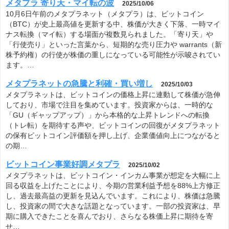
メタプラ 寄り天・マイ転の波
2025/10/06
10月6日午前のメタプラネット（メタプラ）は、ビットコイン
（BTC）が史上最高値を更新する中、株価が大きく下落、一時マイ
ナス転換（マイ転）する場面が複数見られました。「寄り天」や
「行使売り」といった言葉から、短期的な売り圧力や warrants（新
株予約権）の行使が株価の重しになっている可能性が示唆されてい
ます。…
メタプラネットの急騰と利確・買い増し
2025/10/03
メタプラネットは、ビットコインの価格上昇に連動して株価が急伸
しており、市場で注目を集めています。投資家からは、一時的な
「GU（ギャップアップ）」から本格的な上昇トレンドへの転換
（トレ転）を期待する声や、ビットコインの回復がメタプラネット
の保有ビットコイン評価額を押し上げ、企業価値向上につながると
の期…
ビットコイン事業好調メタプラ
2025/10/02
メタプラネットは、ビットコイン・インカム事業が想定を大幅に上
回る収益を上げたことにより、今期の営業利益予想を88%上方修正
し、過去最高益の更新を見込んでいます。これにより、株価は急騰
し、投資家の間で大きな話題となっています。一部の投資家は、早
期に購入できたことを喜んでおり、さらなる株価上昇に期待を寄
せ…