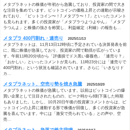
メタプラネットの株価が年初から急騰しており、投資家の間で大き
な注目を集めています。ビットコインの価格上昇との連動が示唆さ
れており、「ビットコイン〜！⤴︎ メタプラ〜！⤴︎」といったコメント
も見られます。多くの投資家が「メタプラつよつよやん」「メタプ
ラつんよ」と株価の強さを称賛し、利益確定（利確）の報告も…
メタプラ 400円割れ・連売り
2025/11/13
メタプラネットは、11月13日12時頃に予定されている決算発表を前
に、既に株価が急落しており、投資家の間で動揺が広がっていま
す。午前11時20分頃から「評価損でドス黒い薔薇色」「連売り？」
「おかしい」といったコメントが見られ、11時23分には「連売りで
400円割れ」という状況も確認されています。さらに「いきなりド
カ…
メタプラネット、空売り勢を焼き急騰
2025/10/20
メタプラネットの株価が急騰しています。以前はビットコインの爆
買い企業として注目されたものの、ピーク時から8割下落した時期
もありました。しかし、10月20日午後の投資家コメントからは、ビ
ットコインの上昇に連動する形で株価が回復し、多くの投資家が急
騰を喜んでいます。中には「激安で売られている」との声や、空
売…
メタプラネット、急落で株主悲鳴