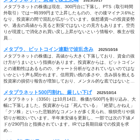
2025/10/17
メタプラネットの株価は現在、300円台に下落し、PTS（取引時間
外取引）では一時399円まで上昇したものの、その後マイナス6%と
なり、投資家の間で混乱が広がっています。仮想通貨への投資姿勢
や、過去の高値から見ると割安ではないとの見方もあります。空売
りが現渡しで消化され買い戻し上昇がないという情報や、株主が役
員…
メタプラ、ビットコイン連動で波乱含み
2025/10/16
メタプラネットの株価は、高値から大きく下落しており、資金の抜
け方がうまいという指摘があります。投資家からは、ビットコイン
との連動性はあるものの、チャート分析がなされていないのではな
いかという声も聞かれます。信用買い残の多さや、含み損を抱える
投資家の損切り報告が増加しており、メンタル的な底ではないと…
メタプラネット500円割れ、厳しい下げ
2025/10/14
メタプラネット（3350）は10月14日、株価が500円を割り込み、大
幅に下落しました。投資家からは「死んでいる」「絶望しかねえ」
「クソ株」といった悲観的なコメントが多く見られ、狼狽売りや損
切りが相次いでいます。半年来安値を更新し、一部では次の下値メ
ドが290円台と指摘されています。IRでは長期目線での投資を求
め…