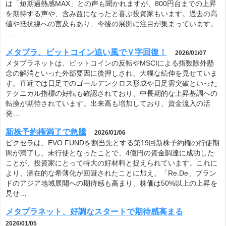
は「短期過熱感MAX」との声も聞かれますが、800円台までの上昇
を期待する声や、含み益になったと喜ぶ投資家もいます。過去の高
値や抵抗線への言及もあり、今後の展開に注目が集まっています。
…
メタプラ、ビットコイン追い風でＶ字回復！
2026/01/07
メタプラネットは、ビットコインの反転やMSCIによる指数除外懸
念の解消といった外部要因に後押しされ、大幅な続伸を見せていま
す。直近では日足でのゴールデンクロス形成や日足雲突破といった
テクニカル指標の好転も確認されており、中長期的な上昇基調への
転換が期待されています。出来高も増加しており、資金流入の活
発…
新株予約権満了で急騰
2026/01/06
ピクセラは、EVO FUNDを割当先とする第19回新株予約権の行使期
間が満了し、未行使となったことで、4億円の資金調達に成功した
ことが、投資家にとって特大の好材料と捉えられています。これに
より、潜在的な希薄化が回避されたことに加え、「Re.De」ブラン
ドのアジア地域展開への期待感も高まり、株価は50%以上の上昇を
見せ…
メタプラネット、好調なスタートで期待感高まる
2026/01/05