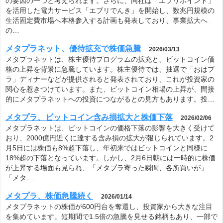
の要因の一つと考えられます。さらに、同社は「エブリポイント」
を活用した電力サービス「エブリでんき」を開始し、数兆円規模の
生活固定費市場へ本格参入する計画も発表しており、事業拡大へ
の…
メタプラネット、優待拡充で株価急騰
2026/03/13
メタプラネットは、株主優待プログラムの拡充と、ビットコイン価
格の上昇を背景に急騰しています。株主優待では、抽選で「おはプ
ラ」ディナーなどが提供されると発表されており、これが投資家の
関心を惹きつけています。また、ビットコイン相場の上昇が、間接
的にメタプラネットへの投資につながるとの見方もあります。投…
メタプラ、ビットコイン含み損拡大と株価下落
2026/02/06
メタプラネットは、ビットコインの価格下落の影響を大きく受けて
おり、2000億円近くに達する含み損の拡大が報じられています。2
月5日には株価も8%超下落し、年初来ではビットコインと同様に
18%超の下落となっています。しかし、2月6日朝には一時的に株価
が上昇する場面も見られ、「メタプラ寄った瞬間、各所買いが」
「メタ…
メタプラ、株価急騰続く
2026/01/14
メタプラネットの株価が600円台を奪還し、投資家から大きな注目
を集めています。短期間で1.5倍の急騰を見せる銘柄もあり、一部で