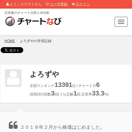
ようこそゲストさん
ユーザ登録
ログイン
日本株のチャート分析とAI分析
T
o
g
g
HOME
よろずやの学習記録
l
e
n
a
v
よろずや
i
g
13391
6
全国ランキング
位 / チャート力
a
3
1
33.3
t
演習試行回数
回(うち正解
回 正答率
%)
i
o
n
２０１８年２月から株価はじめました。