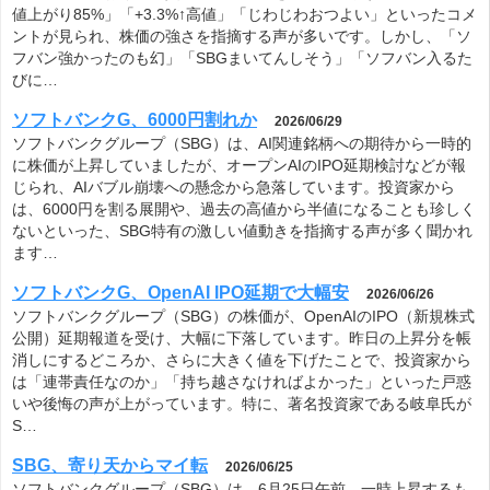
値上がり85%」「+3.3%↑高値」「じわじわおつよい」といったコメ
ントが見られ、株価の強さを指摘する声が多いです。しかし、「ソ
フバン強かったのも幻」「SBGまいてんしそう」「ソフバン入るた
びに…
ソフトバンクG、6000円割れか
2026/06/29
ソフトバンクグループ（SBG）は、AI関連銘柄への期待から一時的
に株価が上昇していましたが、オープンAIのIPO延期検討などが報
じられ、AIバブル崩壊への懸念から急落しています。投資家から
は、6000円を割る展開や、過去の高値から半値になることも珍しく
ないといった、SBG特有の激しい値動きを指摘する声が多く聞かれ
ます…
ソフトバンクG、OpenAI IPO延期で大幅安
2026/06/26
ソフトバンクグループ（SBG）の株価が、OpenAIのIPO（新規株式
公開）延期報道を受け、大幅に下落しています。昨日の上昇分を帳
消しにするどころか、さらに大きく値を下げたことで、投資家から
は「連帯責任なのか」「持ち越さなければよかった」といった戸惑
いや後悔の声が上がっています。特に、著名投資家である岐阜氏が
S…
SBG、寄り天からマイ転
2026/06/25
ソフトバンクグループ（SBG）は、6月25日午前、一時上昇するも