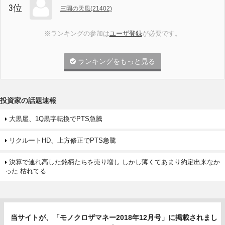
3位
三園の天風(21402)
※ランキングの参加は
ユーザ登録
が必要です。
ランキングをもっと見る
投資家の話題速報
大黒屋、1Q黒字転換でPTS急騰
リクルートHD、上方修正でPTS急騰
決算で連れ高した銘柄たちを売り増し しかし薄くてあまり約定出来なか
った 枯れてる
当サイトが、「モノクロザマネー2018年12月号」に掲載されまし