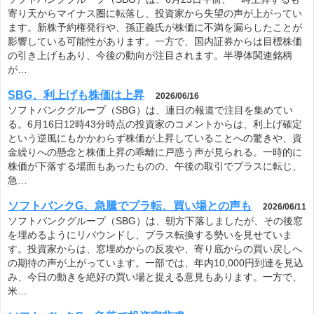
寄り天からマイナス圏に転落し、投資家から失望の声が上がってい
ます。新株予約権発行や、孫正義氏が株価に不満を漏らしたことが
影響している可能性があります。一方で、国内証券からは目標株価
の引き上げもあり、今後の動向が注目されます。半導体関連銘柄
が…
SBG、利上げも株価は上昇
2026/06/16
ソフトバンクグループ（SBG）は、連日の報道で注目を集めてい
る。6月16日12時43分時点の投資家のコメントからは、利上げ確定
という逆風にもかかわらず株価が上昇していることへの驚きや、資
金繰りへの懸念と株価上昇の乖離に戸惑う声が見られる。一時的に
株価が下落する場面もあったものの、午後の取引でプラスに転じ、
急…
ソフトバンクG、急騰でプラ転、買い場との声も
2026/06/11
ソフトバンクグループ（SBG）は、朝方下落しましたが、その後窓
を埋めるようにリバウンドし、プラス転換する勢いを見せていま
す。投資家からは、窓埋めからの反攻や、寄り底からの買い戻しへ
の期待の声が上がっています。一部では、年内10,000円到達を見込
み、今日の動きを絶好の買い場と捉える意見もあります。一方で、
米…