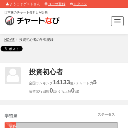
ようこそゲストさん
ユーザ登録
ログイン
日本株のチャート分析とAI分析
T
o
g
g
HOME
投資初心者の学習記録
l
e
n
a
v
投資初心者
i
g
14133
5
全国ランキング
位 / チャート力
a
0
0
t
演習試行回数
回(うち正解
回)
i
o
n
ステータス
学習量
講座