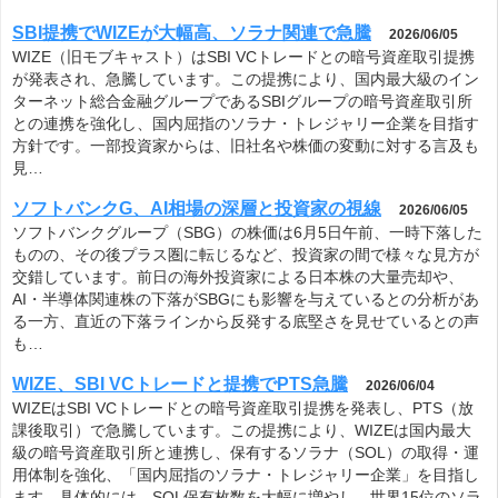
SBI提携でWIZEが大幅高、ソラナ関連で急騰
2026/06/05
WIZE（旧モブキャスト）はSBI VCトレードとの暗号資産取引提携
が発表され、急騰しています。この提携により、国内最大級のイン
ターネット総合金融グループであるSBIグループの暗号資産取引所
との連携を強化し、国内屈指のソラナ・トレジャリー企業を目指す
方針です。一部投資家からは、旧社名や株価の変動に対する言及も
見…
ソフトバンクG、AI相場の深層と投資家の視線
2026/06/05
ソフトバンクグループ（SBG）の株価は6月5日午前、一時下落した
ものの、その後プラス圏に転じるなど、投資家の間で様々な見方が
交錯しています。前日の海外投資家による日本株の大量売却や、
AI・半導体関連株の下落がSBGにも影響を与えているとの分析があ
る一方、直近の下落ラインから反発する底堅さを見せているとの声
も…
WIZE、SBI VCトレードと提携でPTS急騰
2026/06/04
WIZEはSBI VCトレードとの暗号資産取引提携を発表し、PTS（放
課後取引）で急騰しています。この提携により、WIZEは国内最大
級の暗号資産取引所と連携し、保有するソラナ（SOL）の取得・運
用体制を強化、「国内屈指のソラナ・トレジャリー企業」を目指し
ます。具体的には、SOL保有枚数を大幅に増やし、世界15位のソラ