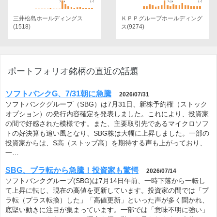
三井松島ホールディングス
ＫＰＰグループホールディング
(1518)
ス(9274)
ポートフォリオ銘柄の直近の話題
ソフトバンクG、7/31朝に急騰
2026/07/31
ソフトバンクグループ（SBG）は7月31日、新株予約権（ストック
オプション）の発行内容確定を発表しました。これにより、投資家
の間で好感された模様です。また、主要取引先であるマイクロソフ
トの好決算も追い風となり、SBG株は大幅に上昇しました。一部の
投資家からは、S高（ストップ高）を期待する声も上がっており、
一…
SBG、プラ転から急騰！投資家も驚愕
2026/07/14
ソフトバンクグループ(SBG)は7月14日午前、一時下落から一転し
て上昇に転じ、現在の高値を更新しています。投資家の間では「プ
ラ転（プラス転換）した」「高値更新」といった声が多く聞かれ、
底堅い動きに注目が集まっています。一部では「意味不明に強い」