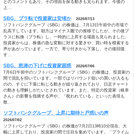
とのコメントもあり、その理由を探る動きも見られます。今後の
上…
SBG、プラ転で投資家は安堵か
2026/07/13
ソフトバンクグループ（SBG）の株価は、7月13日午前中の市場で
乱高下しています。朝方はマイナス圏での推移でしたが、その後プ
ラスに転換（プラ転）し、一時的に上昇する場面も見られました。
投資家からは、株価の急な変動に対する驚きや、買い時を模索する
声があがっています。一方で、寄り付きから下落し、その後回復
す…
SBG、怒涛の下げに投資家困惑
2026/07/06
7月6日午前中のソフトバンクグループ（SBG）の株価は、投資家の
間で混乱を招いています。一部ではリバウンド狙いの買いが入るも
のの、すぐに下落に転じる動きが繰り返されており、日足チャート
の動きも理解しがたいとされています。また、特定の投資家（岐阜
さん）の影響を指摘する声や、「呪われている」といった表現も
散…
ソフトバンクグループ、上昇に期待と戸惑いの声
2026/07/02
ソフトバンクグループ（SBG）の株価が7月2日13時10分現在、大
幅に上昇しており、投資家の間で注目を集めています。「プライム