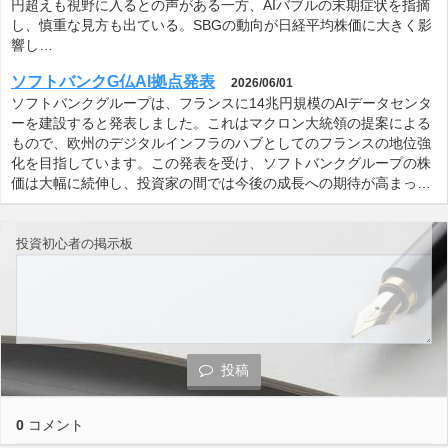
円超えも視野に入るとの声がある一方、AIバブルの末期症状を指摘
し、慎重な見方も出ている。SBGの動向が日経平均株価に大きく影
響し…
ソフトバンクG仏AI拠点発表
2026/06/01
ソフトバンクグループは、フランスに14兆円規模のAIデータセンタ
ーを建設すると発表しました。これはマクロン大統領の提案による
もので、欧州のデジタルインフラのハブとしてのフランスの地位強
化を目指しています。この発表を受け、ソフトバンクグループの株
価は大幅に続伸し、投資家の間では今後の成長への期待が高まっ…
投資初心者の掲示板
投稿
0
コメント