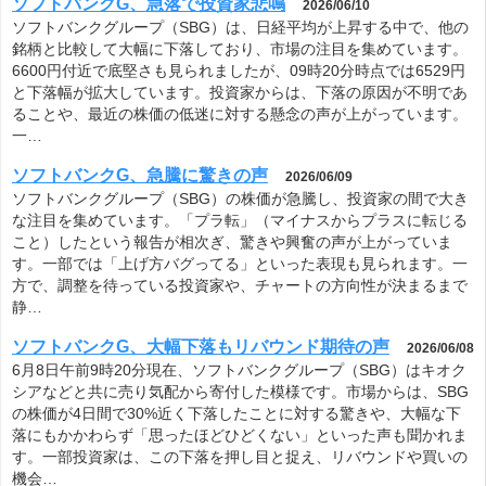
ソフトバンクG、急落で投資家悲鳴
2026/06/10
ソフトバンクグループ（SBG）は、日経平均が上昇する中で、他の
銘柄と比較して大幅に下落しており、市場の注目を集めています。
6600円付近で底堅さも見られましたが、09時20分時点では6529円
と下落幅が拡大しています。投資家からは、下落の原因が不明であ
ることや、最近の株価の低迷に対する懸念の声が上がっています。
一…
ソフトバンクG、急騰に驚きの声
2026/06/09
ソフトバンクグループ（SBG）の株価が急騰し、投資家の間で大き
な注目を集めています。「プラ転」（マイナスからプラスに転じる
こと）したという報告が相次ぎ、驚きや興奮の声が上がっていま
す。一部では「上げ方バグってる」といった表現も見られます。一
方で、調整を待っている投資家や、チャートの方向性が決まるまで
静…
ソフトバンクG、大幅下落もリバウンド期待の声
2026/06/08
6月8日午前9時20分現在、ソフトバンクグループ（SBG）はキオク
シアなどと共に売り気配から寄付した模様です。市場からは、SBG
の株価が4日間で30%近く下落したことに対する驚きや、大幅な下
落にもかかわらず「思ったほどひどくない」といった声も聞かれま
す。一部投資家は、この下落を押し目と捉え、リバウンドや買いの
機会…