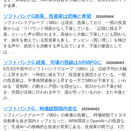
ナ金庫…
ソフトバンクG急落、投資家は悲鳴と希望
2026/06/04
ソフトバンクグループ（SBG）は現在、急落しており、一部の投資
家からは「リバウンド局面がなく下落している」「記憶に残る下
落」といった声が聞かれます。高値から大幅に下落したにも関わら
ず、損失を抱えている投資家も多く、ナンピン（買い増し）を検討
する声や、損切りを決断する声も出ています。下落の要因として
は、…
ソフトバンクG 続落、市場の視線はARMIPOに
2026/06/03
6月3日午前中のソフトバンクグループ（SBG）は、日経平均が大幅
に上昇する中、一時的に値を下げ、投資家を困惑させている。一部
の投資家は、半導体関連株が上昇する一方でSBGが下落する、いわ
ゆる「逆相関」の動きに戸惑いを隠せない。前日からの下落が続
き、売買が活発に行われる中で、誰が売っているのか、また今後ど
の…
ソフトバンクG、時価総額国内首位
2026/06/02
ソフトバンクグループ（SBG）の株価が急騰し、時価総額でトヨタ
自動車を抜き国内トップとなった。ARM買収とOpenAIへの投資な
ど、生成AIへの積極的な投資が背景にある。投資家の間では、1万