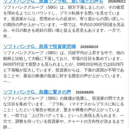
ソフトバンクG、急騰でプラ転、買い場との声も
2026/06/11
ソフトバンクグループ（SBG）は、朝方下落しましたが、その後窓
を埋めるようにリバウンドし、プラス転換する勢いを見せていま
す。投資家からは、窓埋めからの反攻や、寄り底からの買い戻しへ
の期待の声が上がっています。一部では、年内10,000円到達を見込
み、今日の動きを絶好の買い場と捉える意見もあります。一方で、
米…
ソフトバンクG、急落で投資家悲鳴
2026/06/10
ソフトバンクグループ（SBG）は、日経平均が上昇する中で、他の
銘柄と比較して大幅に下落しており、市場の注目を集めています。
6600円付近で底堅さも見られましたが、09時20分時点では6529円
と下落幅が拡大しています。投資家からは、下落の原因が不明であ
ることや、最近の株価の低迷に対する懸念の声が上がっています。
一…
ソフトバンクG、急騰に驚きの声
2026/06/09
ソフトバンクグループ（SBG）の株価が急騰し、投資家の間で大き
な注目を集めています。「プラ転」（マイナスからプラスに転じる
こと）したという報告が相次ぎ、驚きや興奮の声が上がっていま
す。一部では「上げ方バグってる」といった表現も見られます。一
方で、調整を待っている投資家や、チャートの方向性が決まるまで
静…