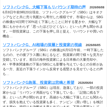
ソフトバンクG、大幅下落もリバウンド期待の声
2026/06/08
6月8日午前9時20分現在、ソフトバンクグループ（SBG）はキオク
シアなどと共に売り気配から寄付した模様です。市場からは、SBG
の株価が4日間で30%近く下落したことに対する驚きや、大幅な下
落にもかかわらず「思ったほどひどくない」といった声も聞かれま
す。一部投資家は、この下落を押し目と捉え、リバウンドや買いの
機会…
ソフトバンクG、AI相場の深層と投資家の視線
2026/06/05
ソフトバンクグループ（SBG）の株価は6月5日午前、一時下落した
ものの、その後プラス圏に転じるなど、投資家の間で様々な見方が
交錯しています。前日の海外投資家による日本株の大量売却や、
AI・半導体関連株の下落がSBGにも影響を与えているとの分析があ
る一方、直近の下落ラインから反発する底堅さを見せているとの声
も…
ソフトバンクG急落、投資家は悲鳴と希望
2026/06/04
ソフトバンクグループ（SBG）は現在、急落しており、一部の投資
家からは「リバウンド局面がなく下落している」「記憶に残る下
落」といった声が聞かれます。高値から大幅に下落したにも関わら
ず、損失を抱えている投資家も多く、ナンピン（買い増し）を検討
する声や、損切りを決断する声も出ています。下落の要因として