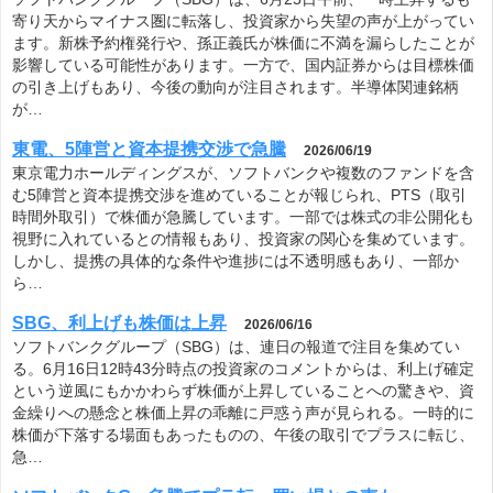
寄り天からマイナス圏に転落し、投資家から失望の声が上がってい
ます。新株予約権発行や、孫正義氏が株価に不満を漏らしたことが
影響している可能性があります。一方で、国内証券からは目標株価
の引き上げもあり、今後の動向が注目されます。半導体関連銘柄
が…
東電、5陣営と資本提携交渉で急騰
2026/06/19
東京電力ホールディングスが、ソフトバンクや複数のファンドを含
む5陣営と資本提携交渉を進めていることが報じられ、PTS（取引
時間外取引）で株価が急騰しています。一部では株式の非公開化も
視野に入れているとの情報もあり、投資家の関心を集めています。
しかし、提携の具体的な条件や進捗には不透明感もあり、一部か
ら…
SBG、利上げも株価は上昇
2026/06/16
ソフトバンクグループ（SBG）は、連日の報道で注目を集めてい
る。6月16日12時43分時点の投資家のコメントからは、利上げ確定
という逆風にもかかわらず株価が上昇していることへの驚きや、資
金繰りへの懸念と株価上昇の乖離に戸惑う声が見られる。一時的に
株価が下落する場面もあったものの、午後の取引でプラスに転じ、
急…