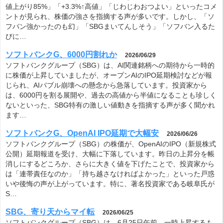
値上がり85%」「+3.3%↑高値」「じわじわおつよい」といったコメ
ントが見られ、株価の強さを指摘する声が多いです。しかし、「ソ
フバン強かったのも幻」「SBGまいてんしそう」「ソフバン入るた
びに…
ソフトバンクG、6000円割れか
2026/06/29
ソフトバンクグループ（SBG）は、AI関連銘柄への期待から一時的
に株価が上昇していましたが、オープンAIのIPO延期検討などが報
じられ、AIバブル崩壊への懸念から急落しています。投資家から
は、6000円を割る展開や、過去の高値から半値になることも珍しく
ないといった、SBG特有の激しい値動きを指摘する声が多く聞かれ
ます…
ソフトバンクG、OpenAI IPO延期で大幅安
2026/06/26
ソフトバンクグループ（SBG）の株価が、OpenAIのIPO（新規株式
公開）延期報道を受け、大幅に下落しています。昨日の上昇分を帳
消しにするどころか、さらに大きく値を下げたことで、投資家から
は「連帯責任なのか」「持ち越さなければよかった」といった戸惑
いや後悔の声が上がっています。特に、著名投資家である岐阜氏が
S…
SBG、寄り天からマイ転
2026/06/25
ソフトバンクグループ（SBG）は、6月25日午前、一時上昇するも