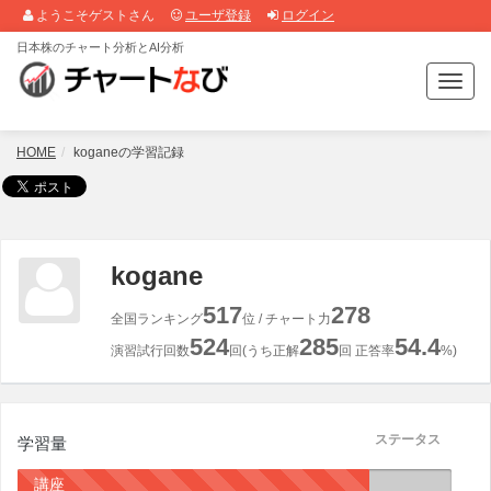
ようこそゲストさん
ユーザ登録
ログイン
日本株のチャート分析とAI分析
T
o
g
g
HOME
koganeの学習記録
l
e
n
a
v
kogane
i
g
517
278
全国ランキング
位 / チャート力
a
524
285
54.4
t
演習試行回数
回(うち正解
回 正答率
%)
i
o
n
ステータス
学習量
講座