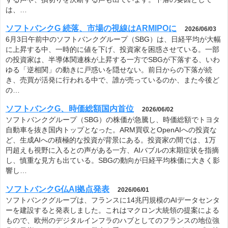
は、…
ソフトバンクG 続落、市場の視線はARMIPOに
2026/06/03
6月3日午前中のソフトバンクグループ（SBG）は、日経平均が大幅
に上昇する中、一時的に値を下げ、投資家を困惑させている。一部
の投資家は、半導体関連株が上昇する一方でSBGが下落する、いわ
ゆる「逆相関」の動きに戸惑いを隠せない。前日からの下落が続
き、売買が活発に行われる中で、誰が売っているのか、また今後ど
の…
ソフトバンクG、時価総額国内首位
2026/06/02
ソフトバンクグループ（SBG）の株価が急騰し、時価総額でトヨタ
自動車を抜き国内トップとなった。ARM買収とOpenAIへの投資な
ど、生成AIへの積極的な投資が背景にある。投資家の間では、1万
円超えも視野に入るとの声がある一方、AIバブルの末期症状を指摘
し、慎重な見方も出ている。SBGの動向が日経平均株価に大きく影
響し…
ソフトバンクG仏AI拠点発表
2026/06/01
ソフトバンクグループは、フランスに14兆円規模のAIデータセンタ
ーを建設すると発表しました。これはマクロン大統領の提案による
もので、欧州のデジタルインフラのハブとしてのフランスの地位強