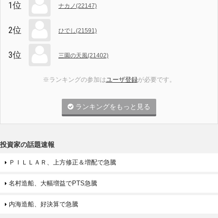
1位
ナカノ(22147)
2位
ひでし(21591)
3位
三園の天風(21402)
※ランキングの参加は
ユーザ登録
が必要です。
ランキングをもっと見る
投資家の話題速報
ＰＩＬＬＡＲ、上方修正＆増配で急騰
名村造船、大幅増益でPTS急騰
内海造船、好決算で急騰