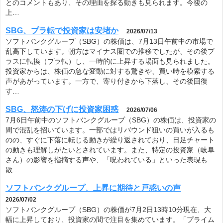
とのコメントもあり、その理由を探る動きも見られます。今後の
上…
SBG、プラ転で投資家は安堵か
2026/07/13
ソフトバンクグループ（SBG）の株価は、7月13日午前中の市場で
乱高下しています。朝方はマイナス圏での推移でしたが、その後プ
ラスに転換（プラ転）し、一時的に上昇する場面も見られました。
投資家からは、株価の急な変動に対する驚きや、買い時を模索する
声があがっています。一方で、寄り付きから下落し、その後回復
す…
SBG、怒涛の下げに投資家困惑
2026/07/06
7月6日午前中のソフトバンクグループ（SBG）の株価は、投資家の
間で混乱を招いています。一部ではリバウンド狙いの買いが入るも
のの、すぐに下落に転じる動きが繰り返されており、日足チャート
の動きも理解しがたいとされています。また、特定の投資家（岐阜
さん）の影響を指摘する声や、「呪われている」といった表現も
散…
ソフトバンクグループ、上昇に期待と戸惑いの声
2026/07/02
ソフトバンクグループ（SBG）の株価が7月2日13時10分現在、大
幅に上昇しており、投資家の間で注目を集めています。「プライム