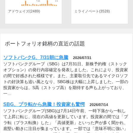
アドウェイズ(2489)
ミライノベート(3528)
ポートフォリオ銘柄の直近の話題
ソフトバンクG、7/31朝に急騰
2026/07/31
ソフトバンクグループ（SBG）は7月31日、新株予約権（ストック
オプション）の発行内容確定を発表しました。これにより、投資家
の間で好感された模様です。また、主要取引先であるマイクロソフ
トの好決算も追い風となり、SBG株は大幅に上昇しました。一部の
投資家からは、S高（ストップ高）を期待する声も上がっており、
一…
SBG、プラ転から急騰！投資家も驚愕
2026/07/14
ソフトバンクグループ(SBG)は7月14日午前、一時下落から一転し
て上昇に転じ、現在の高値を更新しています。投資家の間では「プ
ラ転（プラス転換）した」「高値更新」といった声が多く聞かれ、
底堅い動きに注目が集まっています。一部では「意味不明に強い」