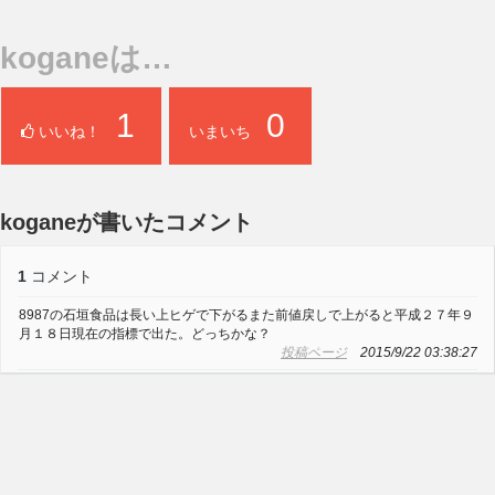
koganeは…
1
0
いいね！
いまいち
koganeが書いたコメント
1
コメント
8987の石垣食品は長い上ヒゲで下がるまた前値戻しで上がると平成２７年９
月１８日現在の指標で出た。どっちかな？
投稿ページ
2015/9/22 03:38:27