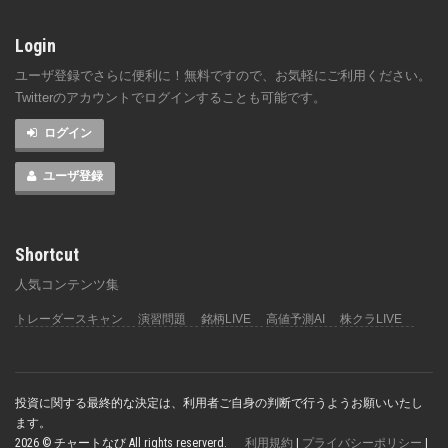
Login
ユーザ登録でさらに便利に！無料ですので、お気軽にご利用ください。
Twitterのアカウントでログインすることも可能です。
ログイン
ユーザ登録
Shortcut
人気コンテンツ集
トレーダースキャン
演習問題
銘柄LIVE
高値予測AI
株クラLIVE
投資に関する最終的な決定は、利用者ご自身の判断で行うようお願いいたし
ます。
2026 © チャートなび All rights reserverd.
利用規約
|
プライバシーポリシー
|