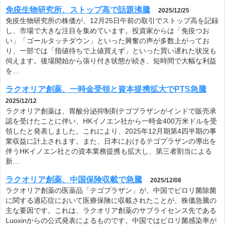
免疫生物研究所、ストップ高で話題沸騰
2025/12/25
免疫生物研究所の株価が、12月25日午前の取引でストップ高を記録
し、市場で大きな注目を集めています。投資家からは「免疫つお
い」「ゴールタッチダウン」といった興奮の声が多数上がってお
り、一部では「指値待ちで上値買えず」といった買い遅れた状況も
伺えます。後場開始から張り付き状態が続き、短時間で大幅な利益
を…
ラクオリア創薬、一時金受領と資本提携拡大でPTS急騰
2025/12/12
ラクオリア創薬は、胃酸分泌抑制剤テゴプラザンがインドで販売承
認を受けたことに伴い、HKイノエン社から一時金400万米ドルを受
領したと発表しました。これにより、2025年12月期第4四半期の事
業収益に計上されます。また、日本におけるテゴプラザンの導出を
伴うHKイノエン社との資本業務提携も拡大し、第三者割当による
新…
ラクオリア創薬、中国保険収載で急騰
2025/12/08
ラクオリア創薬の医薬品「テゴプラザン」が、中国でピロリ菌除菌
に関する適応症において医療保険に収載されたことが、株価急騰の
主な要因です。これは、ラクオリア創薬のサブライセンス先である
Luoxinからの公式発表によるものです。中国ではピロリ菌感染率が