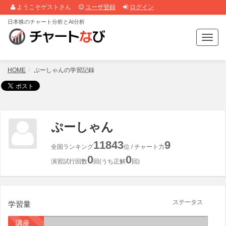
ようこそゲストさん
ユーザ登録
ログイン
日本株のチャート分析とAI分析
T
o
g
g
HOME
ぷーしゃんの学習記録
l
e
n
a
v
ぷーしゃん
i
g
11843
9
全国ランキング
位 / チャート力
a
0
0
t
演習試行回数
回(うち正解
回)
i
o
n
ステータス
学習量
講座