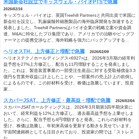
米国新会社設立でキッズウェル・バイオPTSで急騰
2026/02/16
キッズウェル・バイオは、英国Treehill Partnersと共同出資で米国に
新会社を設立し、乳歯歯髄幹細胞製品の海外臨床開発を加速すると
発表しました。Treehill Partnersはバイオ企業の戦略立案や資金調
達、M&Aに特化したプロ集団であり、アメリカでの治験やビッグフ
ァーマとの提携交渉など、海外戦略を強力にバックアップする…
ヘリオスTH、上方修正と増配で急騰
2026/02/09
ヘリオステクノホールディングス<6927>は、2026年3月期の経常利
益予想を27%上方修正し、配当も11円増額することを発表しまし
た。これは、製造装置事業の一部受注生産品に対する受取補償金3.3
億円を営業外収益に計上したことや、一部案件の売上計上の前倒し
によるものです。この好材料を受け、株価は急騰しています。投資
家…
スカパーJSAT、上方修正・最高益・増配で急騰
2026/02/04
スカパーJSATホールディングスは、2026年3月期第3四半期決算に
おいて、経常利益を12%上方修正し、過去最高益予想を上乗せしま
した。さらに、配当予想も4円増額すると発表。これらの好材料を
受け、株価は急騰し、年初来高値を更新する動きを見せています。
宇宙関連銘柄としても注目されており、投資家の間では「ストレス
な…