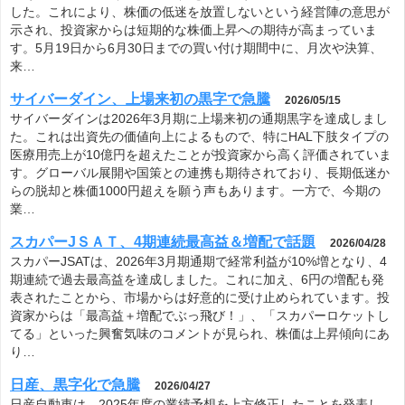
した。これにより、株価の低迷を放置しないという経営陣の意思が
示され、投資家からは短期的な株価上昇への期待が高まっていま
す。5月19日から6月30日までの買い付け期間中に、月次や決算、
来…
サイバーダイン、上場来初の黒字で急騰
2026/05/15
サイバーダインは2026年3月期に上場来初の通期黒字を達成しまし
た。これは出資先の価値向上によるもので、特にHAL下肢タイプの
医療用売上が10億円を超えたことが投資家から高く評価されていま
す。グローバル展開や国策との連携も期待されており、長期低迷か
らの脱却と株価1000円超えを願う声もあります。一方で、今期の
業…
スカパーJＳＡＴ、4期連続最高益＆増配で話題
2026/04/28
スカパーJSATは、2026年3月期通期で経常利益が10%増となり、4
期連続で過去最高益を達成しました。これに加え、6円の増配も発
表されたことから、市場からは好意的に受け止められています。投
資家からは「最高益＋増配でぶっ飛び！」、「スカパーロケットし
てる」といった興奮気味のコメントが見られ、株価は上昇傾向にあ
り…
日産、黒字化で急騰
2026/04/27
日産自動車は、2025年度の業績予想を上方修正したことを発表し、