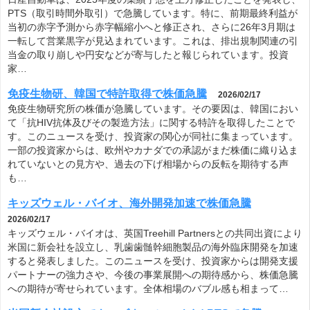
PTS（取引時間外取引）で急騰しています。特に、前期最終利益が
当初の赤字予測から赤字幅縮小へと修正され、さらに26年3月期は
一転して営業黒字が見込まれています。これは、排出規制関連の引
当金の取り崩しや円安などが寄与したと報じられています。投資
家…
免疫生物研、韓国で特許取得で株価急騰
2026/02/17
免疫生物研究所の株価が急騰しています。その要因は、韓国におい
て「抗HIV抗体及びその製造方法」に関する特許を取得したことで
す。このニュースを受け、投資家の関心が同社に集まっています。
一部の投資家からは、欧州やカナダでの承認がまだ株価に織り込ま
れていないとの見方や、過去の下げ相場からの反転を期待する声
も…
キッズウェル・バイオ、海外開発加速で株価急騰
2026/02/17
キッズウェル・バイオは、英国Treehill Partnersとの共同出資により
米国に新会社を設立し、乳歯歯髄幹細胞製品の海外臨床開発を加速
すると発表しました。このニュースを受け、投資家からは開発支援
パートナーの強力さや、今後の事業展開への期待感から、株価急騰
への期待が寄せられています。全体相場のバブル感も相まって…