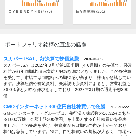
ＣＹＢＥＲＤＹＮＥ(7779)
日産自動車(7201)
ポートフォリオ銘柄の直近の話題
スカパーJSAT、好決算で株価急騰
2026/08/05
スカパーJSATは2027年3月期第1四半期（4-6月期）の決算で、経常
利益が前年同期比38％増益と好調な着地となりました。この好決算
を受けて、市場では同銘柄への期待感が高まり、株価が急騰してい
ます。決算短信や補足資料、決算説明会資料によると、営業利益も
36.0%増と大幅な伸びを示しており、2027年3月期の通期予想390
億…
GMOインターネット300億円自社株買いで急騰
2026/06/22
GMOインターネットグループは、発行済み株式数の16.32%にあた
る1600万株（金額上限300億円）を上限とする自社株買いを発表し
ました。この発表を受け、投資家からは期待の声が上がっており、
株価は急騰しています。特に、自社株買いの規模が大きく、市場へ