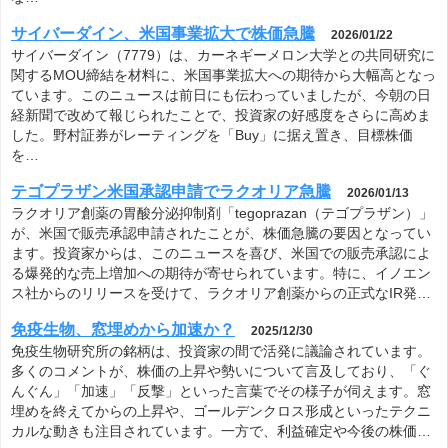
サイバーダイン、米国事業拡大で株価急騰
2026/01/22
サイバーダイン（7779）は、カーネギーメロン大学との共同研究に
関するMOU締結を材料に、米国事業拡大への期待から大幅高となっ
ています。このニュースは前日にも伝わっていましたが、今朝の日
経新聞で改めて報じられたことで、投資家の好感度をさらに高めま
した。野村証券がレーティングを「Buy」に据え置き、目標株価
を…
テゴプラザン米国承認申請でラクオリア急騰
2026/01/13
ラクオリア創薬の胃酸分泌抑制剤「tegoprazan（テゴプラザン）」
が、米国で販売承認申請されたことが、株価急騰の要因となってい
ます。投資家からは、このニュースを喜び、米国での販売承認によ
る爆発的な売上増加への期待が寄せられています。特に、イノエン
ス社からのリリースを受けて、ラクオリア創薬からの正式なIR発…
免疫生物、窓埋めから加速か？
2025/12/30
免疫生物研究所の銘柄は、投資家の間で活発に議論されています。
多くのコメントが、株価の上昇や勢いについて言及しており、「ぐ
んぐん」「加速」「反撃」といった言葉でその様子が伺えます。窓
埋めを終えてからの上昇や、ゴールデンクロス形成といったテクニ
カルな動きも注目されています。一方で、利益確定や今後の株価…