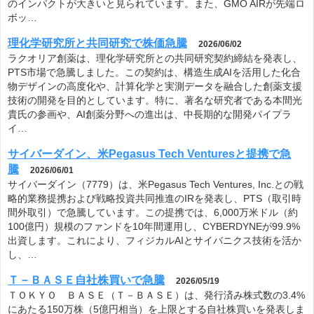
のインパクトが大きいと見られています。また、GMO AIRが先端ロ
ボッ…
理化学研究所と共同研究で株価急騰
2026/06/02
ラクオリア創薬は、理化学研究所との共同研究契約締結を発表し、
PTS市場で急騰しました。この契約は、構造生成AIを活用した化合
物デザインの高度化や、計算化学と実測データを融合した創薬支援
技術の開発を目的としています。特に、著名な研究者である本間光
貴氏の参画や、AI創薬分野への進出は、中長期的な開発パイプラ
イ…
サイバーダイン、米Pegasus Tech Venturesと提携で急
騰
2026/06/01
サイバーダイン（7779）は、米Pegasus Tech Ventures, Inc.との戦
略的業務提携および戦略投資共同推進のIRを発表し、PTS（取引時
間外取引）で急騰しています。この提携では、6,000万米ドル（約
100億円）規模のファンドを10年間運用し、CYBERDYNEが99.9%
出資します。これにより、フィジカルAIとサイバニクス技術を活か
し、…
Ｔ－ＢＡＳＥ自社株買いで急騰
2026/05/19
ＴＯＫＹＯ ＢＡＳＥ（Ｔ－ＢＡＳＥ）は、発行済み株式数の3.4%
にあたる150万株（5億円相当）を上限とする自社株買いを発表しま