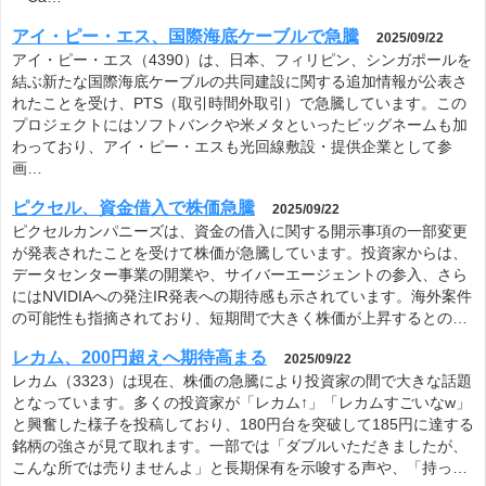
アイ・ピー・エス、国際海底ケーブルで急騰
2025/09/22
アイ・ピー・エス（4390）は、日本、フィリピン、シンガポールを
結ぶ新たな国際海底ケーブルの共同建設に関する追加情報が公表さ
れたことを受け、PTS（取引時間外取引）で急騰しています。この
プロジェクトにはソフトバンクや米メタといったビッグネームも加
わっており、アイ・ピー・エスも光回線敷設・提供企業として参
画…
ピクセル、資金借入で株価急騰
2025/09/22
ピクセルカンパニーズは、資金の借入に関する開示事項の一部変更
が発表されたことを受けて株価が急騰しています。投資家からは、
データセンター事業の開業や、サイバーエージェントの参入、さら
にはNVIDIAへの発注IR発表への期待感も示されています。海外案件
の可能性も指摘されており、短期間で大きく株価が上昇するとの…
レカム、200円超えへ期待高まる
2025/09/22
レカム（3323）は現在、株価の急騰により投資家の間で大きな話題
となっています。多くの投資家が「レカム↑」「レカムすごいなw」
と興奮した様子を投稿しており、180円台を突破して185円に達する
銘柄の強さが見て取れます。一部では「ダブルいただきましたが、
こんな所では売りませんよ」と長期保有を示唆する声や、「持っ…