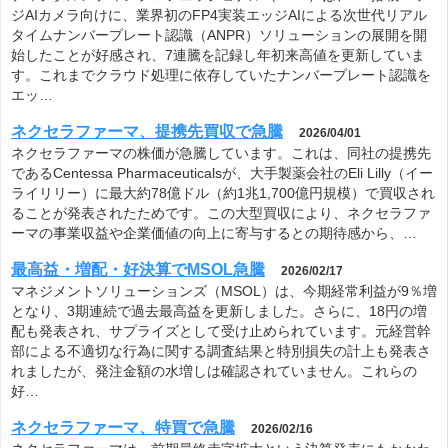
ジAIカメラ向けに、業界初のFP4実装エッジAIによる次世代リアル
タイムナンバープレート認識（ANPR）ソリューションの展開を開
始したことが好感され、7連騰を記録し年初来高値を更新していま
す。これまでクラウド処理に依存していたナンバープレート認識を
エッ…
ネクセラファーマ、提携先買収で急騰
2026/04/01
ネクセラファーマの株価が急騰しています。これは、同社の提携先
であるCentessa Pharmaceuticalsが、大手製薬会社のEli Lilly（イー
ライリリー）に最大約78億ドル（約1兆1,700億円規模）で買収され
ることが発表されたためです。この大型買収により、ネクセラファ
ーマの事業収益や企業価値の向上に寄与するとの期待感から、…
最高益・増配・好決算でMSOL急騰
2026/02/17
マネジメントソリューションズ（MSOL）は、今期経常利益が9％増
となり、3期連続で過去最高益を更新しました。さらに、18円の増
配も発表され、サプライズとして受け止められています。元経営幹
部による不適切な行為に関する調査結果と特別損失の計上も発表さ
れましたが、発注金額の水増しは確認されていません。これらの
好…
ネクセラファーマ、特買で急騰
2026/02/16