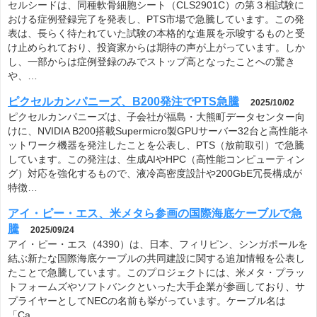
セルシードは、同種軟骨細胞シート（CLS2901C）の第３相試験に
おける症例登録完了を発表し、PTS市場で急騰しています。この発
表は、長らく待たれていた試験の本格的な進展を示唆するものと受
け止められており、投資家からは期待の声が上がっています。しか
し、一部からは症例登録のみでストップ高となったことへの驚き
や、…
ピクセルカンパニーズ、B200発注でPTS急騰
2025/10/02
ピクセルカンパニーズは、子会社が福島・大熊町データセンター向
けに、NVIDIA B200搭載Supermicro製GPUサーバー32台と高性能ネ
ットワーク機器を発注したことを公表し、PTS（放前取引）で急騰
しています。この発注は、生成AIやHPC（高性能コンピューティン
グ）対応を強化するもので、液冷高密度設計や200GbE冗長構成が
特徴…
アイ・ピー・エス、米メタら参画の国際海底ケーブルで急
騰
2025/09/24
アイ・ピー・エス（4390）は、日本、フィリピン、シンガポールを
結ぶ新たな国際海底ケーブルの共同建設に関する追加情報を公表し
たことで急騰しています。このプロジェクトには、米メタ・プラッ
トフォームズやソフトバンクといった大手企業が参画しており、サ
プライヤーとしてNECの名前も挙がっています。ケーブル名は
「Ca…