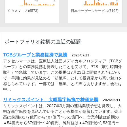
ＣＲＡＶＩＡ(6573)
日本モーゲージサービス(7192)
ポートフォリオ銘柄の直近の話題
TCBグループと業務提携で急騰
2026/07/23
アクセルマークは、医療法人社団メディカルフロンティア（TCBグ
ループ）との業務提携を発表したことを受けて、PTS（取引時間外
取引）で急騰しています。この提携は7月23日に開始されたばかり
で、早期に効果が見込める「超絶IR」として投資家から高い魅力を
感じられています。一部では「無風」との声もありますが、会社は
中…
リミックスポイント、大幅黒字転換で株価急騰
2026/06/11
リミックスポイントは、2027年3月期の連結業績予想を発表し、大
幅な黒字転換を見込んでいることから株価が急騰しています。売上
高は前期の177億円から487億円〜561億円へ、営業利益は前期の
▲54億円から67億円〜140億円、純利益は▲47億円から53億円〜