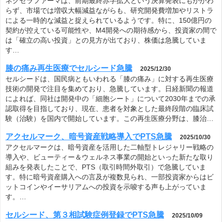
ネクセラファーマは、前期最終赤字拡大という決算発表にもかかわ
らず、市場では増収大幅減益ながらも、研究開発費増加やリストラ
による一時的な減益と捉えられているようです。特に、150億円の
契約が控えている可能性や、M4開発への期待感から、投資家の間で
は「確立の高い投資」との見方が出ており、株価は急騰していま
す…
膝の痛み再生医療でセルシード急騰
2025/12/30
セルシードは、国民病ともいわれる「膝の痛み」に対する再生医療
技術の開発で注目を集めており、急騰しています。日経新聞の報道
によれば、同社は開発中の「細胞シート」について2030年までの承
認取得を目指しており、現在、患者を対象とした最終段階の臨床試
験（治験）を国内で開始しています。この再生医療分野は、膝治…
アクセルマーク、暗号資産戦略導入でPTS急騰
2025/10/30
アクセルマークは、暗号資産を活用した二軸型トレジャリー戦略の
導入や、ビューティー＆ウェルネス事業の開始といった新たな取り
組みを発表したことで、PTS（取引時間外取引）で急騰していま
す。特に暗号資産購入への言及が複数見られ、一部投資家からはビ
ットコインやイーサリアムへの投資を示唆する声も上がっていま
す。…
セルシード、第３相試験症例登録でPTS急騰
2025/10/09