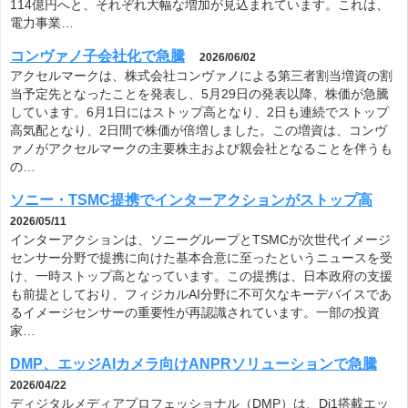
114億円へと、それぞれ大幅な増加が見込まれています。これは、
電力事業…
コンヴァノ子会社化で急騰
2026/06/02
アクセルマークは、株式会社コンヴァノによる第三者割当増資の割
当予定先となったことを発表し、5月29日の発表以降、株価が急騰
しています。6月1日にはストップ高となり、2日も連続でストップ
高気配となり、2日間で株価が倍増しました。この増資は、コンヴ
ァノがアクセルマークの主要株主および親会社となることを伴うも
の…
ソニー・TSMC提携でインターアクションがストップ高
2026/05/11
インターアクションは、ソニーグループとTSMCが次世代イメージ
センサー分野で提携に向けた基本合意に至ったというニュースを受
け、一時ストップ高となっています。この提携は、日本政府の支援
も前提としており、フィジカルAI分野に不可欠なキーデバイスであ
るイメージセンサーの重要性が再認識されています。一部の投資
家…
DMP、エッジAIカメラ向けANPRソリューションで急騰
2026/04/22
ディジタルメディアプロフェッショナル（DMP）は、Di1搭載エッ