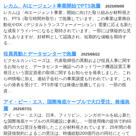
レカム、AIエージェント事業開始でPTS急騰
2025/09/09
レカムは「AIエージェント事業」開始に向けた取り組みが材料視さ
れ、PTS（取引時間外取引）で急騰しています。この事業は業務自
動化やDX（デジタルトランスフォーメーション）需要に応える新た
な成長ドライバーになると期待されています。一部には懐疑的な見
方もありますが、好材料として認識され、短期的な値幅を期待す
る…
役員異動とデータセンターで急騰
2025/08/22
ピクセルカンパニーズは、代表取締役の異動および役員人事に関す
るお知らせと、データセンター施設へのネットワーク機器設置工事
発注という固定資産の取得に関するお知らせを発表しました。これ
らIR情報に加え、連結子会社への事業譲渡も行われています。これ
らの発表を受けて、PTS市場では株価が急騰しており、一部の投
資…
アイ・ピー・エス、国際海底ケーブルで大口受注、株価急
騰
2025/07/31
アイ・ピー・エスは、日本、フィリピン、シンガポールを結ぶ新た
な国際海底ケーブルの共同建設に参画し、一部使用権の提供で約65
億円の大口受注を獲得したことが材料視されています。25年間の長
期貸借契約によるこの受注は、時価総額200億円台の同社にとって