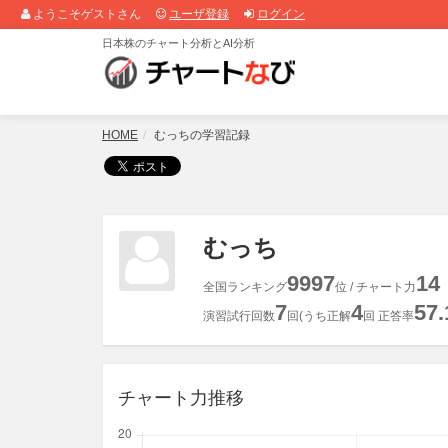
ようこそゲストさん
ユーザ登録
ログイン
日本株のチャート分析とAI分析
HOME
むっちの学習記録
むっち
9997
14
全国ランキング
位 / チャート力
7
4
57.
演習試行回数
回(うち正解
回 正答率
チャート力推移