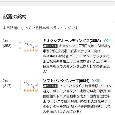
話題の銘柄
本日話題になっている日本株のランキングです。
1位
キオクシアホールディングス(285A)
Y
K
掲
(358)
キオクシア、7万円突破！AI相場を
AIコメント
牽引(機関投資家・証券アナリスト向け
Investor Day開催 ゴールドマン・サックスに
よる投資判断格上げと目標株価引き上げ AI一
極集中相場でのモメンタム株としての資金流
入)
2位
ソフトバンクグループ(9984)
Y
K
掲
(217)
ソフトバンクG、時価総額でトヨタ
AIコメント
超え！AIデータセンター建設で14兆円投資(時
価総額でトヨタ自動車を抜き、国内首位に浮
上 フランスで最大14兆円を投じ大規模AIデー
タセンターを建設 AI・半導体関連銘柄として
の側面が注目されている)