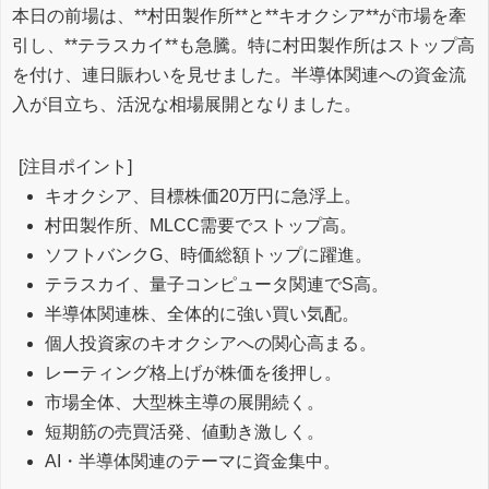
本日の前場は、**村田製作所**と**キオクシア**が市場を牽
引し、**テラスカイ**も急騰。特に村田製作所はストップ高
を付け、連日賑わいを見せました。半導体関連への資金流
入が目立ち、活況な相場展開となりました。
[注目ポイント]
キオクシア、目標株価20万円に急浮上。
村田製作所、MLCC需要でストップ高。
ソフトバンクG、時価総額トップに躍進。
テラスカイ、量子コンピュータ関連でS高。
半導体関連株、全体的に強い買い気配。
個人投資家のキオクシアへの関心高まる。
レーティング格上げが株価を後押し。
市場全体、大型株主導の展開続く。
短期筋の売買活発、値動き激しく。
AI・半導体関連のテーマに資金集中。