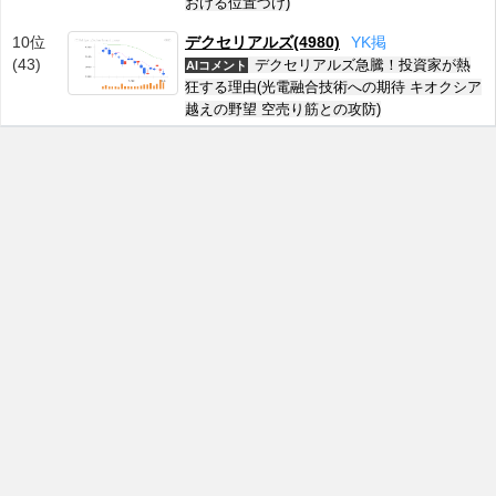
おける位置づけ)
10位
デクセリアルズ(4980)
Y
K
掲
(43)
デクセリアルズ急騰！投資家が熱
AIコメント
狂する理由(光電融合技術への期待 キオクシア
越えの野望 空売り筋との攻防)