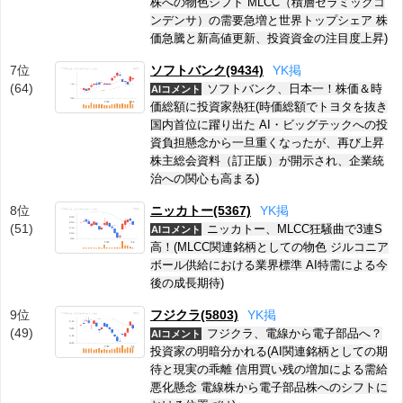
株への物色シフト MLCC（積層セラミックコ
ンデンサ）の需要急増と世界トップシェア 株
価急騰と新高値更新、投資資金の注目度上昇)
7位
ソフトバンク(9434)
Y
K
掲
(64)
ソフトバンク、日本一！株価＆時
AIコメント
価総額に投資家熱狂(時価総額でトヨタを抜き
国内首位に躍り出た AI・ビッグテックへの投
資負担懸念から一旦重くなったが、再び上昇
株主総会資料（訂正版）が開示され、企業統
治への関心も高まる)
8位
ニッカトー(5367)
Y
K
掲
(51)
ニッカトー、MLCC狂騒曲で3連S
AIコメント
高！(MLCC関連銘柄としての物色 ジルコニア
ボール供給における業界標準 AI特需による今
後の成長期待)
9位
フジクラ(5803)
Y
K
掲
(49)
フジクラ、電線から電子部品へ？
AIコメント
投資家の明暗分かれる(AI関連銘柄としての期
待と現実の乖離 信用買い残の増加による需給
悪化懸念 電線株から電子部品株へのシフトに