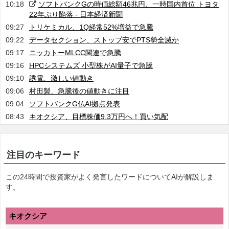
10:18
ソフトバンクGの時価総額46兆円、一時国内首位 トヨタ
22年ぶり陥落 - 日本経済新聞
09:27
トリケミカル、1Q経常52%増益で急騰
09:22
データセクション、ストップ安でPTS勢全滅か
09:17
ニッカトーMLCC関連で急騰
09:16
HPCシステムズ 小型株がAI量子で急騰
09:10
誘電、激しい値動き
09:06
村田製、急騰後の値動きに注目
09:04
ソフトバンクG仏AI拠点発表
08:43
キオクシア、目標株価9.3万円へ！買い気配
注目のキーワード
この24時間で投資家がよく発言したワードについてAIが解説しま
す。
キオクシア