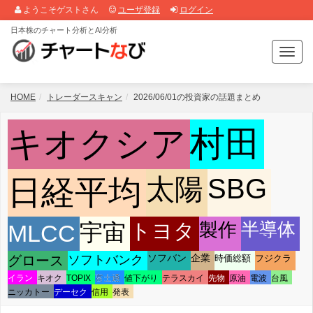
ようこそゲストさん
ユーザ登録
ログイン
日本株のチャート分析とAI分析
T
o
g
g
HOME
トレーダースキャン
2026/06/01の投資家の話題まとめ
l
e
キオクシア
村田
n
a
v
太陽
SBG
i
日経平均
g
a
t
半導体
トヨタ
製作
MLCC
宇宙
i
o
ソフトバンク
グロース
ソフバン
企業
時価総額
フジクラ
n
イラン
キオク
TOPIX
富士通
値下がり
テラスカイ
先物
原油
電波
台風
ニッカトー
デーセク
信用
発表