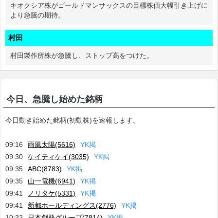
キオクシア株がゴールドマンサックスの目標株価大幅引き上げに
より急騰の期待。
村田
村田製作所株が急騰し、ストップ高をつけた。
今日、急騰し始めた銘柄
今日動き始めた銘柄(初動株)を速報します。
09:16
雨風太陽(5616)
Y
K
掲
09:30
ケイティケイ(3035)
Y
K
掲
09:35
ABC(8783)
Y
K
掲
09:35
山一電機(6941)
Y
K
掲
09:41
ノリタケ(5331)
Y
K
掲
09:41
新都ホールディングス(2776)
Y
K
掲
10:32
日本創発グループ(7814)
Y
K
掲