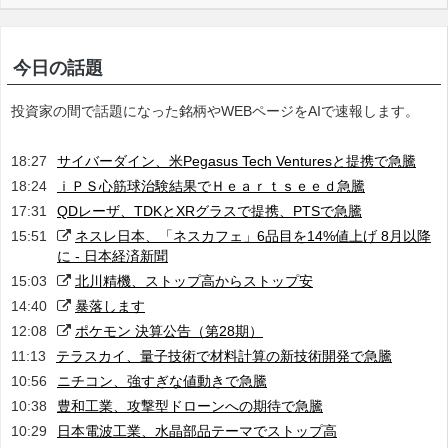
今日の話題
投資家の間で話題になった銘柄やWEBページをAIで速報します。
18:27
サイバーダイン、米Pegasus Tech Venturesと提携で急騰
18:24
ｉＰＳ心筋球治験結果でＨｅａｒｔｓｅｅｄ急騰
17:31
QDレーザ、TDKとXRグラスで提携、PTSで急騰
15:51
ネスレ日本、「ネスカフェ」6品目を14%値上げ 8月以降
に - 日本経済新聞
15:03
北川精機、ストップ高からストップ安
14:40
暴落します
12:08
ポケモン 決算公告（第28期）
11:13
テラスカイ、量子技術で材料計算の新技術開発で急騰
10:56
ニチコン、強すぎな値動きで急騰
10:38
豊和工業、攻撃型ドローンへの期待で急騰
10:29
日本電波工業、水晶部品テーマでストップ高