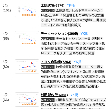
3位
太陽誘電(6976)
Y
K
掲
(161)
太陽誘電、乱高下マネーゲーム！
AIコメント
AI波及か(MLCC関連株としてAI相場の波に乗
る 激しい値動きと個人投資家の参戦 三井住友
トラストAMの保有割合減少)
4位
データセクション(3905)
Y
K
掲
(86)
データセクション、一日で天国と
AIコメント
地獄！(ストップ高から一転、ストップ安へ急
落 保有割合減少の報告、投資家の動向に注目
AI・データセクター全体の動向と関連)
5位
トヨタ自動車(7203)
Y
K
掲
(80)
時価総額首位陥落！トヨタ、歴史
AIコメント
的転換点に立つ(ソフトバンクGに国内時価総
額首位を奪われる 決算発表での営業利益大幅
減と米国関税・中東情勢の影響 EV戦略の見直
しと海外市場への販売経路開拓の必要性)
6位
村田製作所(6981)
Y
K
掲
(66)
村田製作所、MLCC熱狂でストップ
AIコメント
高！AI相場を牽引(AI関連銘柄として電子部品